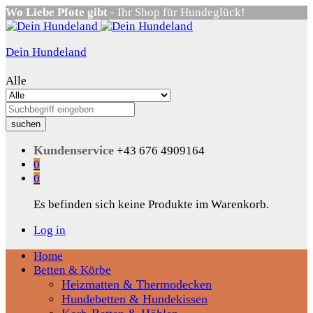
Wo Liebe Pfote gibt
- Ihr Shop für Hundeglück!
Dein Hundeland
Alle
suchen
Kundenservice
+43 676 4909164
0
0
Es befinden sich keine Produkte im Warenkorb.
Log in
Home
Betten & Körbe
Heizmatten & Thermodecken
Hundebetten & Hundekissen