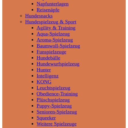
Napfunterlagen
Reisenäpfe
Hundesnacks
Hundespielzeug & Sport
Agility & Training
Aqua-Spielzeug
Aroma-Spielzeug
Baumwoll-Spielzeug
Funspielzeuge
Hundebälle
Hundewurfspielzeug
Hunter
Intelligenz
KONG
Leuchtspielzeug
Obedience-Training
Plüschspielzeug
Puppy-Spielzeug
Senioren-Spielzeug
Squeeker
Weitere Spielzeuge