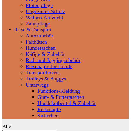
Pfotenpflege
Ungeziefer-Schutz
Welpen-Aufzucht
Zahnpflege
Reise & Transport
Autozubehör
Falthütten
Hundetaschen
Käfige & Zubehör
Rad- und Joggingzubehör
Reisenäpfe für Hunde
Transportboxen
Trolleys & Buggys
Unterwegs
Funktions-Kleidung
Gurt- & Futtertaschen
Hundekotbeutel & Zubehör
Reisenäpfe
Sicherheit
Alle