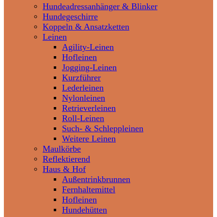
Hundeadressanhänger & Blinker
Hundegeschirre
Koppeln & Ansatzketten
Leinen
Agility-Leinen
Hofleinen
Jogging-Leinen
Kurzführer
Lederleinen
Nylonleinen
Retrieverleinen
Roll-Leinen
Such- & Schleppleinen
Weitere Leinen
Maulkörbe
Reflektierend
Haus & Hof
Außentrinkbrunnen
Fernhaltemittel
Hofleinen
Hundehütten