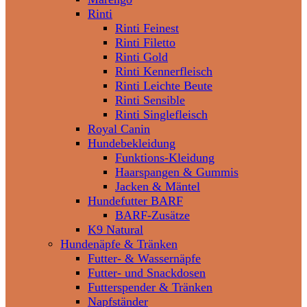
Rinti
Rinti Feinest
Rinti Filetto
Rinti Gold
Rinti Kennerfleisch
Rinti Leichte Beute
Rinti Sensible
Rinti Singlefleisch
Royal Canin
Hundebekleidung
Funktions-Kleidung
Haarspangen & Gummis
Jacken & Mäntel
Hundefutter BARF
BARF-Zusätze
K9 Natural
Hundenäpfe & Tränken
Futter- & Wassernäpfe
Futter- und Snackdosen
Futterspender & Tränken
Napfständer