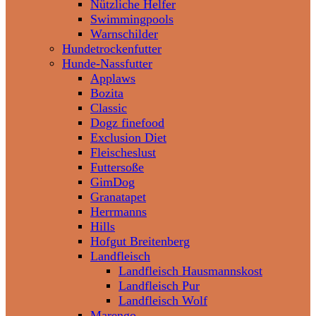
Nützliche Helfer
Swimmingpools
Warnschilder
Hundetrockenfutter
Hunde-Nassfutter
Applaws
Bozita
Classic
Dogz finefood
Exclusion Diet
Fleischeslust
Futtersoße
GimDog
Granatapet
Herrmanns
Hills
Hofgut Breitenberg
Landfleisch
Landfleisch Hausmannskost
Landfleisch Pur
Landfleisch Wolf
Marengo