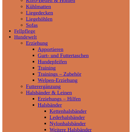
Korb-Betten & Höhlen
Kühlmatten
Liegedecken
Liegehöhlen
Sofas
Fellpflege
Hundewelt
Erziehung
Apportieren
Gurt- und Futtertaschen
Hundepfeifen
Training
Trainings – Zubehör
Welpen-Erziehung
Futterergänzung
Halsbänder & Leinen
Erziehungs – Hilfen
Halsbänder
Kettenhalsbänder
Lederhalsbänder
Nylonhalsbänder
Weitere Halsbänder