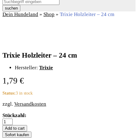
suchen
Dein Hundeland
»
Shop
»
Trixie Holzleiter – 24 cm
Trixie Holzleiter – 24 cm
Hersteller:
Trixie
1,79
€
Status:
3 in stock
zzgl.
Versandkosten
Trixie
Stückzahl:
Holzleiter
-
Add to cart
24
Sofort kaufen