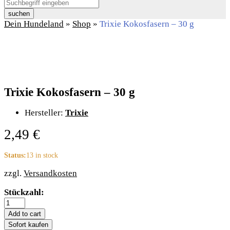
suchen
Dein Hundeland
»
Shop
»
Trixie Kokosfasern – 30 g
Trixie Kokosfasern – 30 g
Hersteller:
Trixie
2,49
€
Status:
13 in stock
zzgl.
Versandkosten
Trixie
Stückzahl:
Kokosfasern
-
Add to cart
30
Sofort kaufen