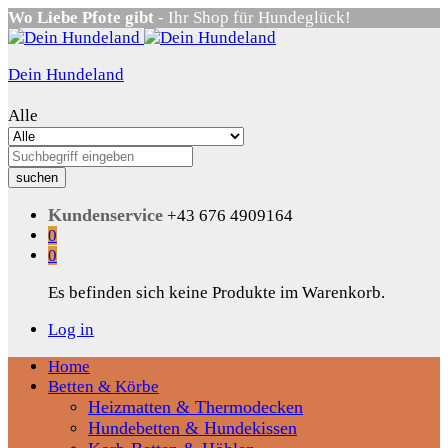
Wo Liebe Pfote gibt
- Ihr Shop für Hundeglück!
Dein Hundeland
Alle
suchen
Kundenservice
+43 676 4909164
0
0
Es befinden sich keine Produkte im Warenkorb.
Log in
Home
Betten & Körbe
Heizmatten & Thermodecken
Hundebetten & Hundekissen