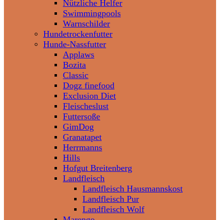
Nützliche Helfer
Swimmingpools
Warnschilder
Hundetrockenfutter
Hunde-Nassfutter
Applaws
Bozita
Classic
Dogz finefood
Exclusion Diet
Fleischeslust
Futtersoße
GimDog
Granatapet
Herrmanns
Hills
Hofgut Breitenberg
Landfleisch
Landfleisch Hausmannskost
Landfleisch Pur
Landfleisch Wolf
Marengo