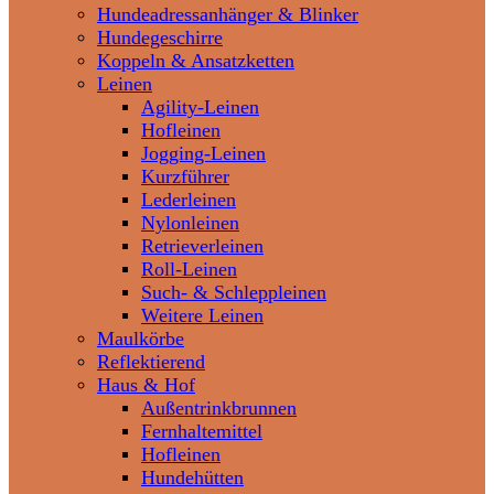
Hundeadressanhänger & Blinker
Hundegeschirre
Koppeln & Ansatzketten
Leinen
Agility-Leinen
Hofleinen
Jogging-Leinen
Kurzführer
Lederleinen
Nylonleinen
Retrieverleinen
Roll-Leinen
Such- & Schleppleinen
Weitere Leinen
Maulkörbe
Reflektierend
Haus & Hof
Außentrinkbrunnen
Fernhaltemittel
Hofleinen
Hundehütten