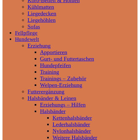
Korb-Betten & Höhlen
Kühlmatten
Liegedecken
Liegehöhlen
Sofas
Fellpflege
Hundewelt
Erziehung
Apportieren
Gurt- und Futtertaschen
Hundepfeifen
Training
Trainings – Zubehör
Welpen-Erziehung
Futterergänzung
Halsbänder & Leinen
Erziehungs – Hilfen
Halsbänder
Kettenhalsbänder
Lederhalsbänder
Nylonhalsbänder
Weitere Halsbänder