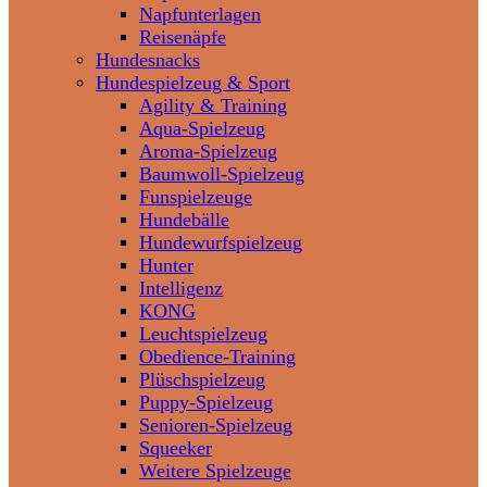
Napfunterlagen
Reisenäpfe
Hundesnacks
Hundespielzeug & Sport
Agility & Training
Aqua-Spielzeug
Aroma-Spielzeug
Baumwoll-Spielzeug
Funspielzeuge
Hundebälle
Hundewurfspielzeug
Hunter
Intelligenz
KONG
Leuchtspielzeug
Obedience-Training
Plüschspielzeug
Puppy-Spielzeug
Senioren-Spielzeug
Squeeker
Weitere Spielzeuge