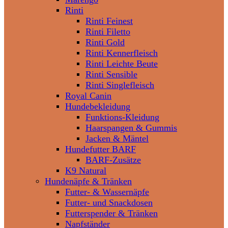
Rinti
Rinti Feinest
Rinti Filetto
Rinti Gold
Rinti Kennerfleisch
Rinti Leichte Beute
Rinti Sensible
Rinti Singlefleisch
Royal Canin
Hundebekleidung
Funktions-Kleidung
Haarspangen & Gummis
Jacken & Mäntel
Hundefutter BARF
BARF-Zusätze
K9 Natural
Hundenäpfe & Tränken
Futter- & Wassernäpfe
Futter- und Snackdosen
Futterspender & Tränken
Napfständer