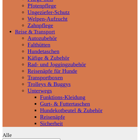
Pfotenpflege
Ungeziefer-Schutz
Welpen-Aufzucht
Zahnpflege
Reise & Transport
Autozubehör
Falthütten
Hundetaschen
Käfige & Zubehör
Rad- und Joggingzubehör
Reisenäpfe für Hunde
Transportboxen
Trolleys & Buggys
Unterwegs
Funktions-Kleidung
Gurt- & Futtertaschen
Hundekotbeutel & Zubehör
Reisenäpfe
Sicherheit
Alle