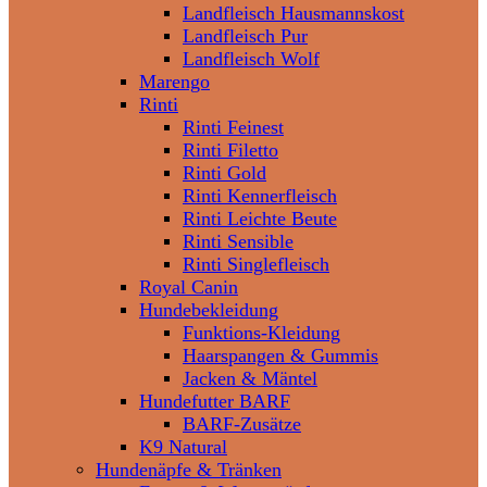
Landfleisch Hausmannskost
Landfleisch Pur
Landfleisch Wolf
Marengo
Rinti
Rinti Feinest
Rinti Filetto
Rinti Gold
Rinti Kennerfleisch
Rinti Leichte Beute
Rinti Sensible
Rinti Singlefleisch
Royal Canin
Hundebekleidung
Funktions-Kleidung
Haarspangen & Gummis
Jacken & Mäntel
Hundefutter BARF
BARF-Zusätze
K9 Natural
Hundenäpfe & Tränken