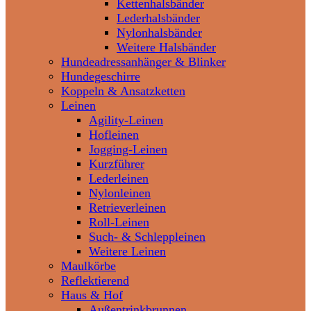
Kettenhalsbänder
Lederhalsbänder
Nylonhalsbänder
Weitere Halsbänder
Hundeadressanhänger & Blinker
Hundegeschirre
Koppeln & Ansatzketten
Leinen
Agility-Leinen
Hofleinen
Jogging-Leinen
Kurzführer
Lederleinen
Nylonleinen
Retrieverleinen
Roll-Leinen
Such- & Schleppleinen
Weitere Leinen
Maulkörbe
Reflektierend
Haus & Hof
Außentrinkbrunnen