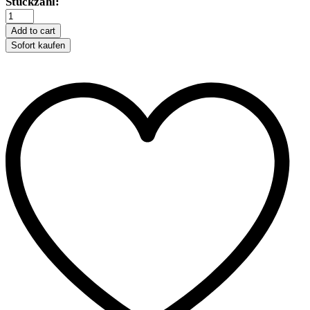
Trixie
Stückzahl:
Badehaus
-
Add to cart
transparent
Sofort kaufen
quantity