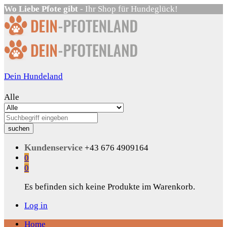
Wo Liebe Pfote gibt
- Ihr Shop für Hundeglück!
Dein Hundeland
Alle
suchen
Kundenservice
+43 676 4909164
0
0
Es befinden sich keine Produkte im Warenkorb.
Log in
Home