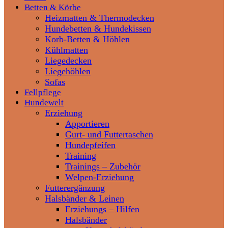
Betten & Körbe
Heizmatten & Thermodecken
Hundebetten & Hundekissen
Korb-Betten & Höhlen
Kühlmatten
Liegedecken
Liegehöhlen
Sofas
Fellpflege
Hundewelt
Erziehung
Apportieren
Gurt- und Futtertaschen
Hundepfeifen
Training
Trainings – Zubehör
Welpen-Erziehung
Futterergänzung
Halsbänder & Leinen
Erziehungs – Hilfen
Halsbänder