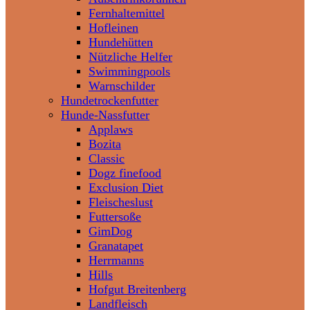
Fernhaltemittel
Hofleinen
Hundehütten
Nützliche Helfer
Swimmingpools
Warnschilder
Hundetrockenfutter
Hunde-Nassfutter
Applaws
Bozita
Classic
Dogz finefood
Exclusion Diet
Fleischeslust
Futtersoße
GimDog
Granatapet
Herrmanns
Hills
Hofgut Breitenberg
Landfleisch