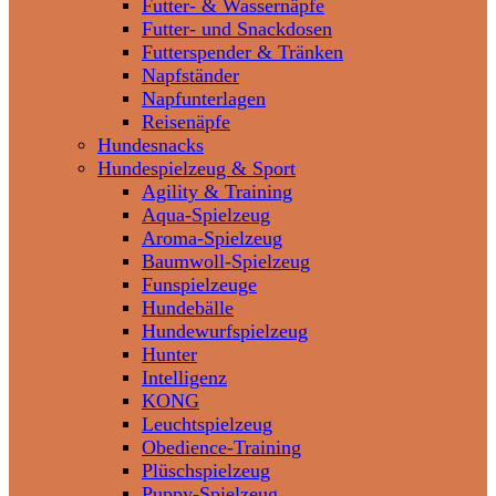
Futter- & Wassernäpfe
Futter- und Snackdosen
Futterspender & Tränken
Napfständer
Napfunterlagen
Reisenäpfe
Hundesnacks
Hundespielzeug & Sport
Agility & Training
Aqua-Spielzeug
Aroma-Spielzeug
Baumwoll-Spielzeug
Funspielzeuge
Hundebälle
Hundewurfspielzeug
Hunter
Intelligenz
KONG
Leuchtspielzeug
Obedience-Training
Plüschspielzeug
Puppy-Spielzeug