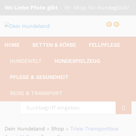
Wo Liebe Pfote gibt
- Ihr Shop für Hundeglück!
0
0
HOME
BETTEN & KÖRBE
FELLPFLEGE
HUNDEWELT
HUNDESPIELZEUG
PFLEGE & GESUNDHEIT
REISE & TRANSPORT
suchen
Dein Hundeland
»
Shop
»
Trixie Transportbox