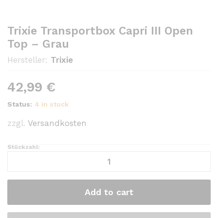
Trixie Transportbox Capri III Open
Top – Grau
Hersteller:
Trixie
42,99
€
Status:
4 in stock
zzgl.
Versandkosten
Stückzahl:
Trixie
Transportbox
Capri
III
Add to cart
Open
Top