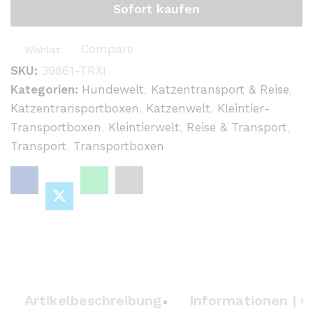
Sofort kaufen
-
Grau
Compare
Wishlist
quantity
SKU:
39861-TRXI
Kategorien:
Hundewelt
,
Katzentransport & Reise
,
Katzentransportboxen
,
Katzenwelt
,
Kleintier-
Transportboxen
,
Kleintierwelt
,
Reise & Transport
,
Transport
,
Transportboxen
Artikelbeschreibung
Informationen | G