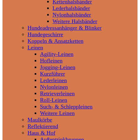
Kettenhalsbänder
Lederhalsbänder
Nylonhalsbänder
Weitere Halsbänder
Hundeadressanhänger & Blinker
Hundegeschirre
Koppeln & Ansatzketten
Leinen
Agility-Leinen
Hofleinen
Jogging-Leinen
Kurzführer
Lederleinen
Nylonleinen
Retrieverleinen
Roll-Leinen
Such- & Schleppleinen
Weitere Leinen
Maulkörbe
Reflektierend
Haus & Hof
Außentrinkbrunnen