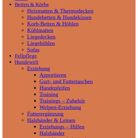
Betten & Körbe
Heizmatten & Thermodecken
Hundebetten & Hundekissen
Korb-Betten & Höhlen
Kühlmatten
Liegedecken
Liegehöhlen
Sofas
Fellpflege
Hundewelt
Erziehung
Apportieren
Gurt- und Futtertaschen
Hundepfeifen
Training
Trainings – Zubehör
Welpen-Erziehung
Futterergänzung
Halsbänder & Leinen
Erziehungs – Hilfen
Halsbänder