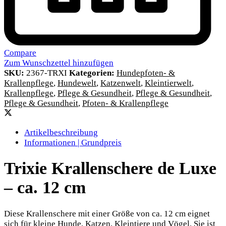
Compare
Zum Wunschzettel hinzufügen
SKU:
2367-TRXI
Kategorien:
Hundepfoten- &
Krallenpflege
,
Hundewelt
,
Katzenwelt
,
Kleintierwelt
,
Krallenpflege
,
Pflege & Gesundheit
,
Pflege & Gesundheit
,
Pflege & Gesundheit
,
Pfoten- & Krallenpflege
Artikelbeschreibung
Informationen | Grundpreis
Trixie Krallenschere de Luxe
– ca. 12 cm
Diese Krallenschere mit einer Größe von ca. 12 cm eignet
sich für kleine Hunde, Katzen, Kleintiere und Vögel. Sie ist