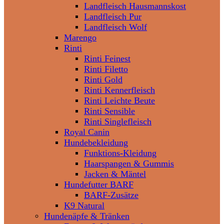
Landfleisch Hausmannskost
Landfleisch Pur
Landfleisch Wolf
Marengo
Rinti
Rinti Feinest
Rinti Filetto
Rinti Gold
Rinti Kennerfleisch
Rinti Leichte Beute
Rinti Sensible
Rinti Singlefleisch
Royal Canin
Hundebekleidung
Funktions-Kleidung
Haarspangen & Gummis
Jacken & Mäntel
Hundefutter BARF
BARF-Zusätze
K9 Natural
Hundenäpfe & Tränken