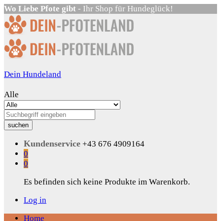
Wo Liebe Pfote gibt
- Ihr Shop für Hundeglück!
Dein Hundeland
Alle
suchen
Kundenservice
+43 676 4909164
0
0
Es befinden sich keine Produkte im Warenkorb.
Log in
Home