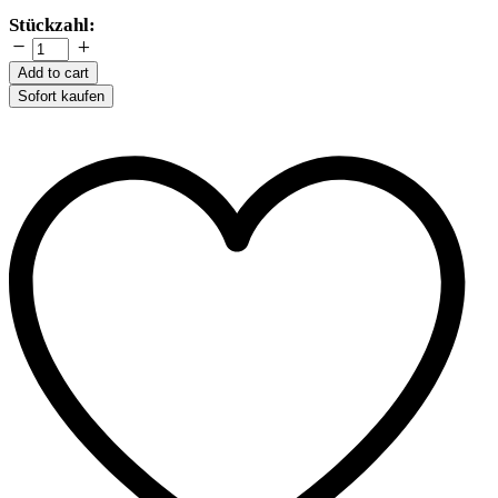
Trixie
Stückzahl:
Krallenschere
de
Add to cart
Luxe
Sofort kaufen
-
ca.
12
cm
quantity