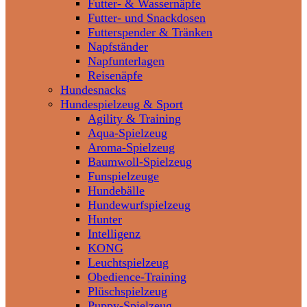
Futter- & Wassernäpfe
Futter- und Snackdosen
Futterspender & Tränken
Napfständer
Napfunterlagen
Reisenäpfe
Hundesnacks
Hundespielzeug & Sport
Agility & Training
Aqua-Spielzeug
Aroma-Spielzeug
Baumwoll-Spielzeug
Funspielzeuge
Hundebälle
Hundewurfspielzeug
Hunter
Intelligenz
KONG
Leuchtspielzeug
Obedience-Training
Plüschspielzeug
Puppy-Spielzeug