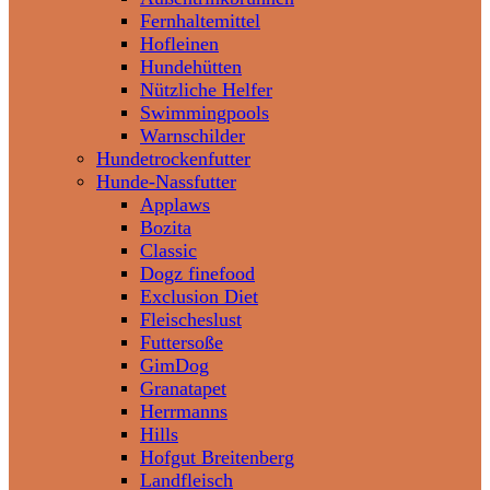
Fernhaltemittel
Hofleinen
Hundehütten
Nützliche Helfer
Swimmingpools
Warnschilder
Hundetrockenfutter
Hunde-Nassfutter
Applaws
Bozita
Classic
Dogz finefood
Exclusion Diet
Fleischeslust
Futtersoße
GimDog
Granatapet
Herrmanns
Hills
Hofgut Breitenberg
Landfleisch