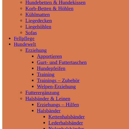
Hundebetten & Hundekissen
Korb-Betten & Höhlen
Kühlmatten
Liegedecken
Liegehöhlen
Sofas
Fellpflege
Hundewelt
Erziehung
Apportieren
Gurt- und Futtertaschen
Hundepfeifen
Training
Trainings – Zubehör
Welpen-Erziehung
Futterergänzung
Halsbänder & Leinen
Erziehungs – Hilfen
Halsbänder
Kettenhalsbänder
Lederhalsbänder
Nylonhalsbänder