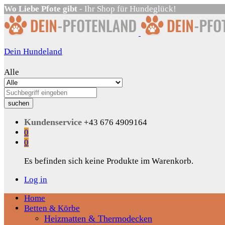
Wo Liebe Pfote gibt
- Ihr Shop für Hundeglück!
Dein Hundeland
Alle
suchen
Kundenservice
+43 676 4909164
0
0
Es befinden sich keine Produkte im Warenkorb.
Log in
Home
Betten & Körbe
Heizmatten & Thermodecken