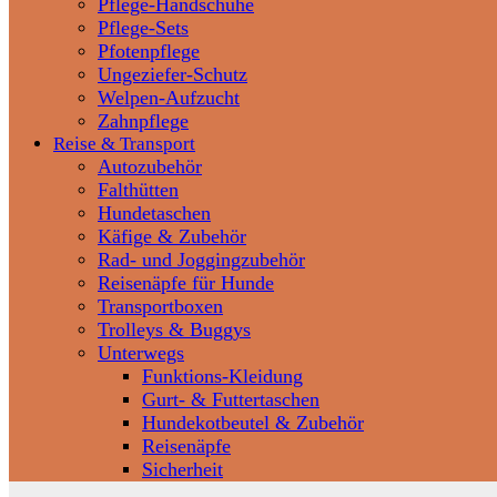
Pflege-Handschuhe
Pflege-Sets
Pfotenpflege
Ungeziefer-Schutz
Welpen-Aufzucht
Zahnpflege
Reise & Transport
Autozubehör
Falthütten
Hundetaschen
Käfige & Zubehör
Rad- und Joggingzubehör
Reisenäpfe für Hunde
Transportboxen
Trolleys & Buggys
Unterwegs
Funktions-Kleidung
Gurt- & Futtertaschen
Hundekotbeutel & Zubehör
Reisenäpfe
Sicherheit