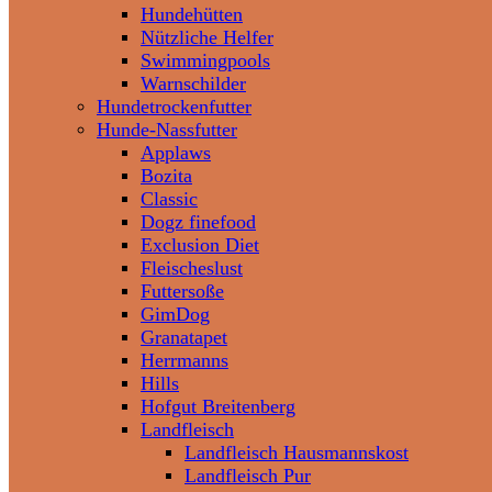
Hundehütten
Nützliche Helfer
Swimmingpools
Warnschilder
Hundetrockenfutter
Hunde-Nassfutter
Applaws
Bozita
Classic
Dogz finefood
Exclusion Diet
Fleischeslust
Futtersoße
GimDog
Granatapet
Herrmanns
Hills
Hofgut Breitenberg
Landfleisch
Landfleisch Hausmannskost
Landfleisch Pur