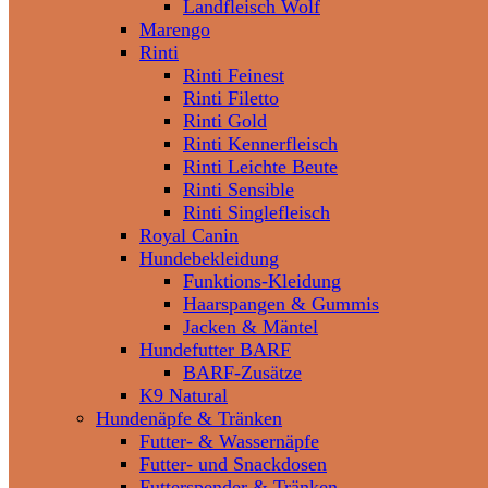
Landfleisch Wolf
Marengo
Rinti
Rinti Feinest
Rinti Filetto
Rinti Gold
Rinti Kennerfleisch
Rinti Leichte Beute
Rinti Sensible
Rinti Singlefleisch
Royal Canin
Hundebekleidung
Funktions-Kleidung
Haarspangen & Gummis
Jacken & Mäntel
Hundefutter BARF
BARF-Zusätze
K9 Natural
Hundenäpfe & Tränken
Futter- & Wassernäpfe
Futter- und Snackdosen
Futterspender & Tränken