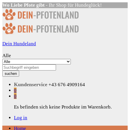
Wo Liebe Pfote gibt
- Ihr Shop für Hundeglück!
Dein Hundeland
Alle
suchen
Kundenservice
+43 676 4909164
0
0
Es befinden sich keine Produkte im Warenkorb.
Log in
Home