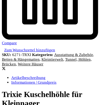
Compare
Zum Wunschzettel hinzufügen
SKU:
6271-TRXI
Kategorien:
Ausstattung & Zubehör
,
Betten & Hängematten
,
Kleintierwelt
,
Tunnel, Höhlen,
Brücken
,
Weitere Häuser
Artikelbeschreibung
Informationen | Grundpreis
Trixie Kuschelhöhle für
Kleinnager