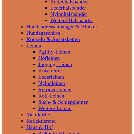
Kettenhalsbänder
Lederhalsbänder
Nylonhalsbänder
Weitere Halsbänder
Hundeadressanhänger & Blinker
Hundegeschirre
Koppeln & Ansatzketten
Leinen
Agility-Leinen
Hofleinen
Jogging-Leinen
Kurzführer
Lederleinen
Nylonleinen
Retrieverleinen
Roll-Leinen
Such- & Schleppleinen
Weitere Leinen
Maulkörbe
Reflektierend
Haus & Hof
Außentrinkbrunnen