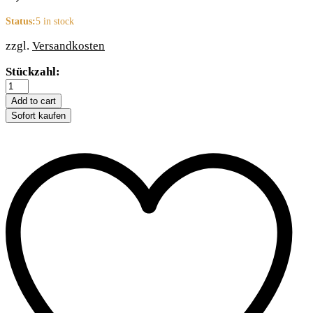
Status:
5 in stock
zzgl.
Versandkosten
Trixie
Stückzahl:
Kuschelhöhle
für
Add to cart
Kleinnager
Sofort kaufen
quantity