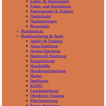
Futter- & Wassernäpfe
Futter- und Snackdosen
Futterspender & Tränken
Napfständer
Napfunterlagen
Reisenäpfe
Hundesnacks
Hundespielzeug & Sport
Agility & Training
Aqua-Spielzeug
Aroma-Spielzeug
Baumwoll-Spielzeug
Funspielzeuge
Hundebälle
Hundewurfspielzeug
Hunter
Intelligenz
KONG
Leuchtspielzeug
Obedience-Training
Plüschspielzeug
Puppy-Spielzeug