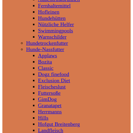
Fernhaltemittel
Hofleinen
Hundehütten
Nützliche Helfer
Swimmingpools
Warnschilder
Hundetrockenfutter
Hunde-Nassfutter
Applaws
Bozita
Classic
Dogz finefood
Exclusion Diet
Fleischeslust
Futtersoße
GimDog
Granatapet
Herrmanns
Hills
Hofgut Breitenberg
Landfleisch