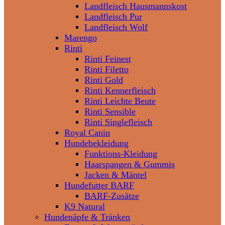
Landfleisch Hausmannskost
Landfleisch Pur
Landfleisch Wolf
Marengo
Rinti
Rinti Feinest
Rinti Filetto
Rinti Gold
Rinti Kennerfleisch
Rinti Leichte Beute
Rinti Sensible
Rinti Singlefleisch
Royal Canin
Hundebekleidung
Funktions-Kleidung
Haarspangen & Gummis
Jacken & Mäntel
Hundefutter BARF
BARF-Zusätze
K9 Natural
Hundenäpfe & Tränken