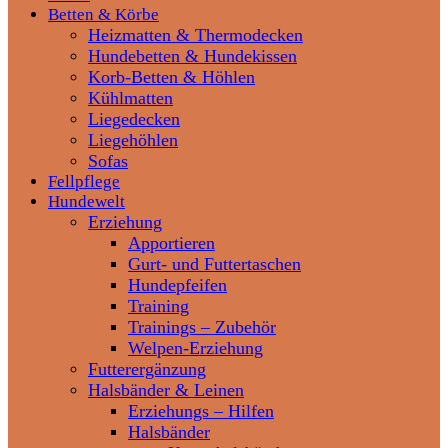
Betten & Körbe
Heizmatten & Thermodecken
Hundebetten & Hundekissen
Korb-Betten & Höhlen
Kühlmatten
Liegedecken
Liegehöhlen
Sofas
Fellpflege
Hundewelt
Erziehung
Apportieren
Gurt- und Futtertaschen
Hundepfeifen
Training
Trainings – Zubehör
Welpen-Erziehung
Futterergänzung
Halsbänder & Leinen
Erziehungs – Hilfen
Halsbänder