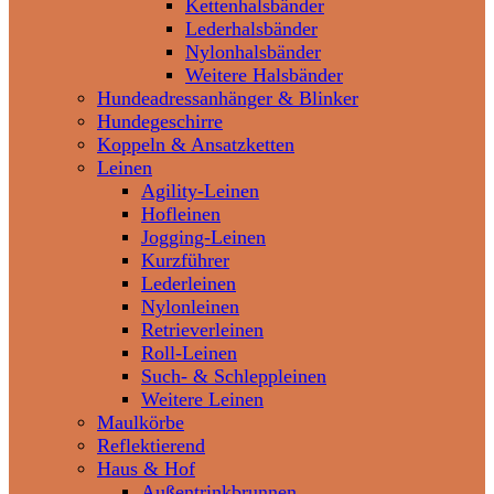
Kettenhalsbänder
Lederhalsbänder
Nylonhalsbänder
Weitere Halsbänder
Hundeadressanhänger & Blinker
Hundegeschirre
Koppeln & Ansatzketten
Leinen
Agility-Leinen
Hofleinen
Jogging-Leinen
Kurzführer
Lederleinen
Nylonleinen
Retrieverleinen
Roll-Leinen
Such- & Schleppleinen
Weitere Leinen
Maulkörbe
Reflektierend
Haus & Hof
Außentrinkbrunnen