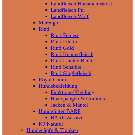
Landfleisch Hausmannskost
Landfleisch Pur
Landfleisch Wolf
Marengo
Rinti
Rinti Feinest
Rinti Filetto
Rinti Gold
Rinti Kennerfleisch
Rinti Leichte Beute
Rinti Sensible
Rinti Singlefleisch
Royal Canin
Hundebekleidung
Funktions-Kleidung
Haarspangen & Gummis
Jacken & Mäntel
Hundefutter BARF
BARF-Zusätze
K9 Natural
Hundenäpfe & Tränken