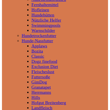
Fernhaltemittel
Hofleinen
Hundehütten
Nützliche Helfer
Swimmingpools
Warnschilder
Hundetrockenfutter
Hunde-Nassfutter
Applaws
Bozita
Classic
Dogz finefood
Exclusion Diet
Fleischeslust
Futtersoße
GimDog
Granatapet
Herrmanns
Hills
Hofgut Breitenberg
Landfleisch