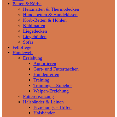
Betten & Körbe
Heizmatten & Thermodecken
Hundebetten & Hundekissen
Korb-Betten & Höhlen
Kühlmatten
Liegedecken
Liegehöhlen
Sofas
Fellpflege
Hundewelt
Erziehung
Apportieren
Gurt- und Futtertaschen
Hundepfeifen
Training
Trainings – Zubehör
Welpen-Erziehung
Futterergänzung
Halsbänder & Leinen
Erziehungs – Hilfen
Halsbänder