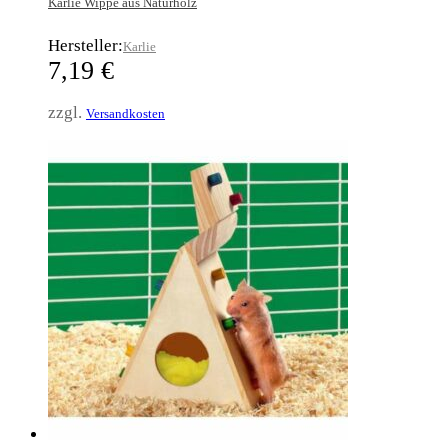
Karlie Wippe aus Naturholz
Hersteller:
Karlie
7,19
€
zzgl.
Versandkosten