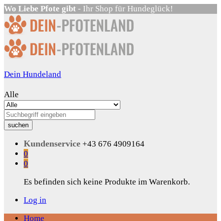
Wo Liebe Pfote gibt
- Ihr Shop für Hundeglück!
Dein Hundeland
Alle
suchen
Kundenservice
+43 676 4909164
0
0
Es befinden sich keine Produkte im Warenkorb.
Log in
Home