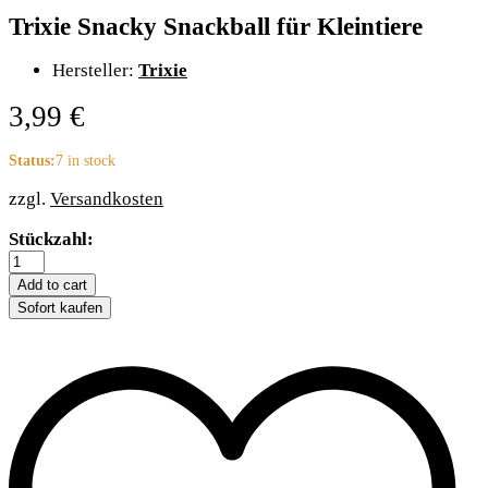
Trixie Snacky Snackball für Kleintiere
Hersteller:
Trixie
3,99
€
Status:
7 in stock
zzgl.
Versandkosten
Trixie
Stückzahl:
Snacky
Snackball
Add to cart
für
Sofort kaufen
Kleintiere
quantity