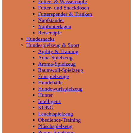
Futter- & Wassernäpfe
Futter- und Snackdosen
Futterspender & Tränken
Napfständer
Napfunterlagen
Reisenäpfe
Hundesnacks
Hundespielzeug & Sport
Agility & Training
Aqua-Spielzeug
Aroma-Spielzeug
Baumwoll-Spielzeug
Funspielzeuge
Hundebälle
Hundewurfspielzeug
Hunter
Intelligenz
KONG
Leuchtspielzeug
Obedience-Training
Plüschspielzeug
Puppy-Spielzeug