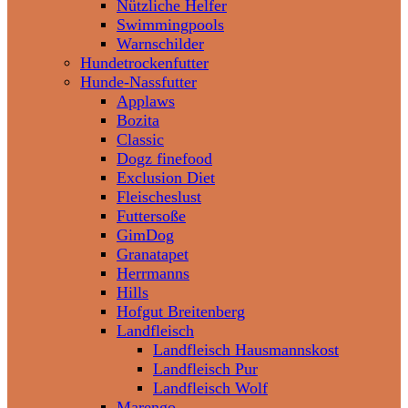
Nützliche Helfer
Swimmingpools
Warnschilder
Hundetrockenfutter
Hunde-Nassfutter
Applaws
Bozita
Classic
Dogz finefood
Exclusion Diet
Fleischeslust
Futtersoße
GimDog
Granatapet
Herrmanns
Hills
Hofgut Breitenberg
Landfleisch
Landfleisch Hausmannskost
Landfleisch Pur
Landfleisch Wolf
Marengo