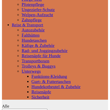
Pfotenpflege
Ungeziefer-Schutz
Welpen-Aufzucht
Zahnpflege
Reise & Transport
Autozubehör
Falthütten
Hundetaschen
Käfige & Zubehör
Rad- und Joggingzubehör
Reisenäpfe für Hunde
Transportboxen
Trolleys & Buggys
Unterwegs
Funktions-Kleidung
Gurt- & Futtertaschen
Hundekotbeutel & Zubehör
Reisenäpfe
Sicherheit
Alle