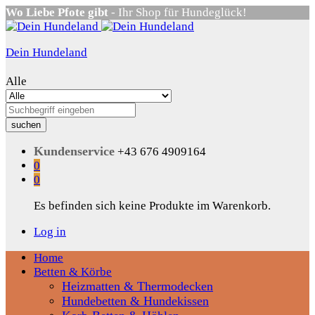
Wo Liebe Pfote gibt
- Ihr Shop für Hundeglück!
Dein Hundeland
Alle
suchen
Kundenservice
+43 676 4909164
0
0
Es befinden sich keine Produkte im Warenkorb.
Log in
Home
Betten & Körbe
Heizmatten & Thermodecken
Hundebetten & Hundekissen