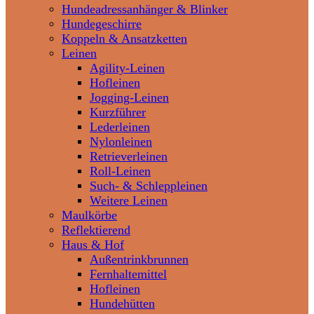
Hundeadressanhänger & Blinker
Hundegeschirre
Koppeln & Ansatzketten
Leinen
Agility-Leinen
Hofleinen
Jogging-Leinen
Kurzführer
Lederleinen
Nylonleinen
Retrieverleinen
Roll-Leinen
Such- & Schleppleinen
Weitere Leinen
Maulkörbe
Reflektierend
Haus & Hof
Außentrinkbrunnen
Fernhaltemittel
Hofleinen
Hundehütten