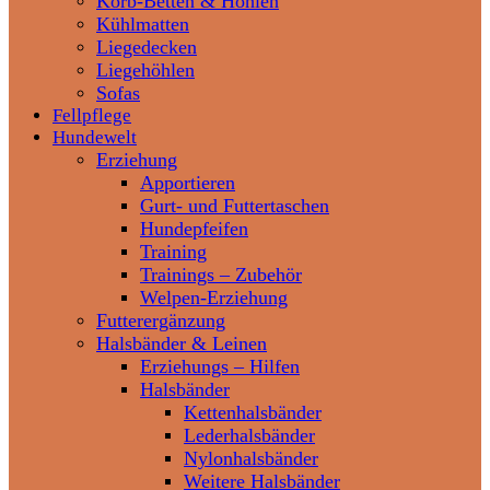
Korb-Betten & Höhlen
Kühlmatten
Liegedecken
Liegehöhlen
Sofas
Fellpflege
Hundewelt
Erziehung
Apportieren
Gurt- und Futtertaschen
Hundepfeifen
Training
Trainings – Zubehör
Welpen-Erziehung
Futterergänzung
Halsbänder & Leinen
Erziehungs – Hilfen
Halsbänder
Kettenhalsbänder
Lederhalsbänder
Nylonhalsbänder
Weitere Halsbänder