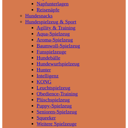
Napfunterlagen
Reisenäpfe
Hundesnacks
Hundespielzeug & Sport
Agility & Training
Aqua-Spielzeug
Aroma-Spielzeug
Baumwoll-Spielzeug
Funspielzeuge
Hundebälle
Hundewurfspielzeug
Hunter
Intelligenz
KONG
Leuchtspielzeug
Obedience-Training
Plüschspielzeug
Puppy-Spielzeug
Senioren-Spielzeug
Squeeker
Weitere Spielzeuge