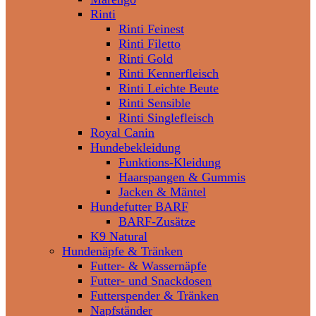
Rinti
Rinti Feinest
Rinti Filetto
Rinti Gold
Rinti Kennerfleisch
Rinti Leichte Beute
Rinti Sensible
Rinti Singlefleisch
Royal Canin
Hundebekleidung
Funktions-Kleidung
Haarspangen & Gummis
Jacken & Mäntel
Hundefutter BARF
BARF-Zusätze
K9 Natural
Hundenäpfe & Tränken
Futter- & Wassernäpfe
Futter- und Snackdosen
Futterspender & Tränken
Napfständer