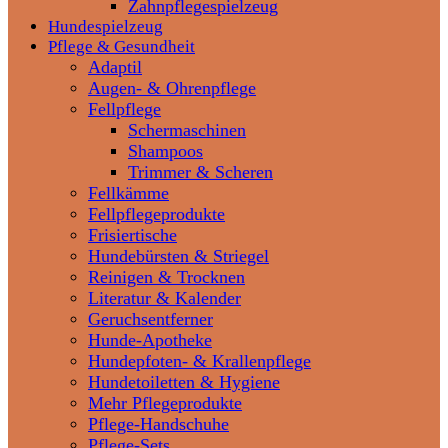
Zahnpflegespielzeug
Hundespielzeug
Pflege & Gesundheit
Adaptil
Augen- & Ohrenpflege
Fellpflege
Schermaschinen
Shampoos
Trimmer & Scheren
Fellkämme
Fellpflegeprodukte
Frisiertische
Hundebürsten & Striegel
Reinigen & Trocknen
Literatur & Kalender
Geruchsentferner
Hunde-Apotheke
Hundepfoten- & Krallenpflege
Hundetoiletten & Hygiene
Mehr Pflegeprodukte
Pflege-Handschuhe
Pflege-Sets