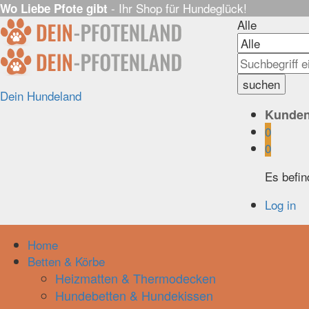
- Ihr Shop für Hundeglück!
Wo Liebe Pfote gibt
Alle
suchen
Dein Hundeland
Kunden
0
0
Es befin
Log in
Home
Betten & Körbe
Heizmatten & Thermodecken
Hundebetten & Hundekissen