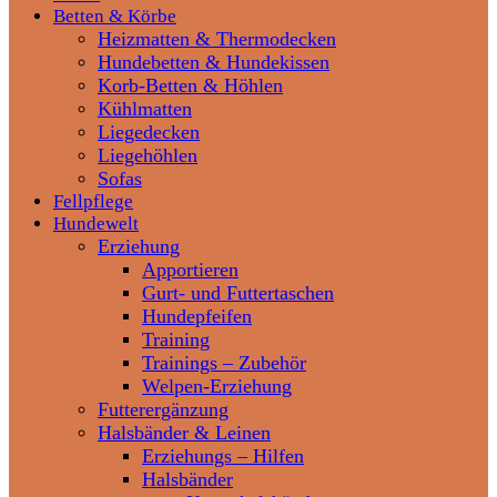
Betten & Körbe
Heizmatten & Thermodecken
Hundebetten & Hundekissen
Korb-Betten & Höhlen
Kühlmatten
Liegedecken
Liegehöhlen
Sofas
Fellpflege
Hundewelt
Erziehung
Apportieren
Gurt- und Futtertaschen
Hundepfeifen
Training
Trainings – Zubehör
Welpen-Erziehung
Futterergänzung
Halsbänder & Leinen
Erziehungs – Hilfen
Halsbänder