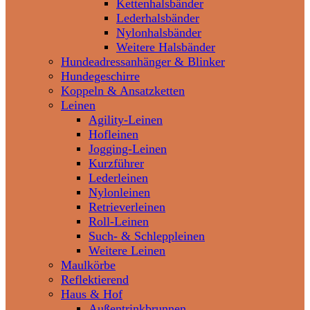
Kettenhalsbänder
Lederhalsbänder
Nylonhalsbänder
Weitere Halsbänder
Hundeadressanhänger & Blinker
Hundegeschirre
Koppeln & Ansatzketten
Leinen
Agility-Leinen
Hofleinen
Jogging-Leinen
Kurzführer
Lederleinen
Nylonleinen
Retrieverleinen
Roll-Leinen
Such- & Schleppleinen
Weitere Leinen
Maulkörbe
Reflektierend
Haus & Hof
Außentrinkbrunnen