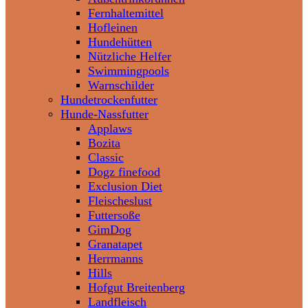
Fernhaltemittel
Hofleinen
Hundehütten
Nützliche Helfer
Swimmingpools
Warnschilder
Hundetrockenfutter
Hunde-Nassfutter
Applaws
Bozita
Classic
Dogz finefood
Exclusion Diet
Fleischeslust
Futtersoße
GimDog
Granatapet
Herrmanns
Hills
Hofgut Breitenberg
Landfleisch