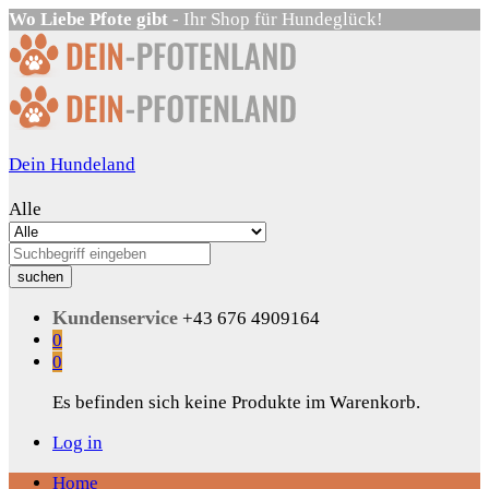
Wo Liebe Pfote gibt
- Ihr Shop für Hundeglück!
Dein Hundeland
Alle
suchen
Kundenservice
+43 676 4909164
0
0
Es befinden sich keine Produkte im Warenkorb.
Log in
Home