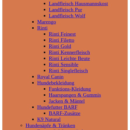
Landfleisch Hausmannskost
Landfleisch Pur
Landfleisch Wolf
Marengo
Rinti
Rinti Feinest
Rinti Filetto
Rinti Gold
Rinti Kennerfleisch
Rinti Leichte Beute
Rinti Sensible
Rinti Singlefleisch
Royal Canin
Hundebekleidung
Funktions-Kleidung
Haarspangen & Gummis
Jacken & Mäntel
Hundefutter BARF
BARF-Zusätze
K9 Natural
Hundenäpfe & Tränken