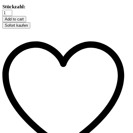
Feliway
Stückzahl:
Classic
Happy
Add to cart
Home
Sofort kaufen
Starter
Set
quantity