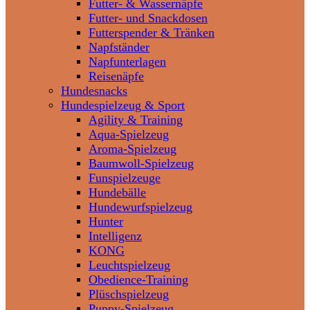
Futter- & Wassernäpfe
Futter- und Snackdosen
Futterspender & Tränken
Napfständer
Napfunterlagen
Reisenäpfe
Hundesnacks
Hundespielzeug & Sport
Agility & Training
Aqua-Spielzeug
Aroma-Spielzeug
Baumwoll-Spielzeug
Funspielzeuge
Hundebälle
Hundewurfspielzeug
Hunter
Intelligenz
KONG
Leuchtspielzeug
Obedience-Training
Plüschspielzeug
Puppy-Spielzeug