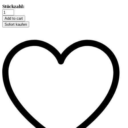
Trixie
Stückzahl:
Kratzbrett
56
Add to cart
x
Sofort kaufen
11
cm
-
Grau
quantity