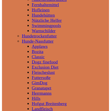
Fernhaltemittel
Hofleinen
Hundehütten
Nützliche Helfer
Swimmingpools
Warnschilder
Hundetrockenfutter
Hunde-Nassfutter
Applaws
Bozita
Classic
Dogz finefood
Exclusion Diet
Fleischeslust
Futtersoße
GimDog
Granatapet
Herrmanns
Hills
Hofgut Breitenberg
Landfleisch