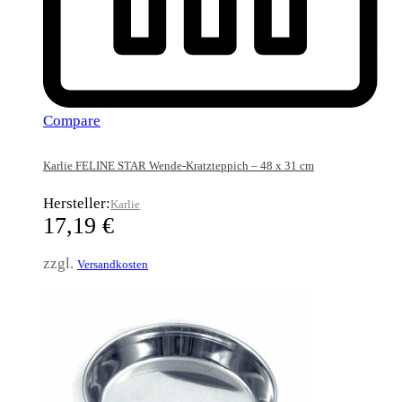
Compare
Karlie FELINE STAR Wende-Kratzteppich – 48 x 31 cm
Hersteller:
Karlie
17,19
€
zzgl.
Versandkosten