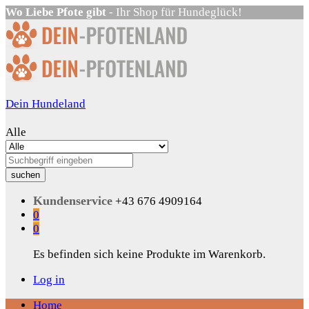
Wo Liebe Pfote gibt
- Ihr Shop für Hundeglück!
Dein Hundeland
Alle
suchen
Kundenservice
+43 676 4909164
0
0
Es befinden sich keine Produkte im Warenkorb.
Log in
Home