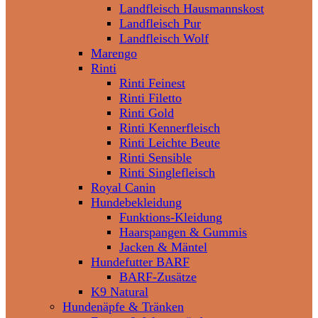
Landfleisch Hausmannskost
Landfleisch Pur
Landfleisch Wolf
Marengo
Rinti
Rinti Feinest
Rinti Filetto
Rinti Gold
Rinti Kennerfleisch
Rinti Leichte Beute
Rinti Sensible
Rinti Singlefleisch
Royal Canin
Hundebekleidung
Funktions-Kleidung
Haarspangen & Gummis
Jacken & Mäntel
Hundefutter BARF
BARF-Zusätze
K9 Natural
Hundenäpfe & Tränken