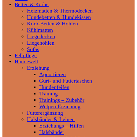
Betten & Körbe
Heizmatten & Thermodecken
Hundebetten & Hundekissen
Korb-Betten & Höhlen
Kühlmatten
Liegedecken
Liegehöhlen
Sofas
Fellpflege
Hundewelt
Erziehung
Apportieren
Gurt- und Futtertaschen
Hundepfeifen
Training
Trainings – Zubehör
Welpen-Erziehung
Futterergänzung
Halsbänder & Leinen
Erziehungs – Hilfen
Halsbänder