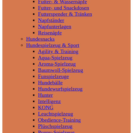
Futter- & Wassernäpfe
Futter- und Snackdosen
Futterspender & Tränken
Napfständer
Napfunterlagen
Reisenäpfe
Hundesnacks
Hundespielzeug & Sport
Agility & Training
Aqua-Spielzeug
Aroma-Spielzeug
Baumwoll-Spielzeug
Funspielzeuge
Hundebälle
Hundewurfspielzeug
Hunter
Intelligenz
KONG
Leuchtspielzeug
Obedience-Training
Plüschspielzeug
Puppy-Spielzeug