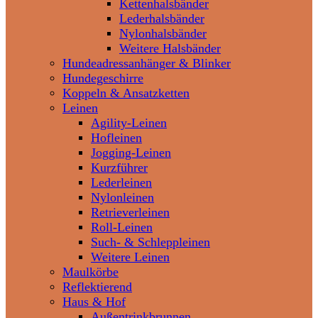
Kettenhalsbänder
Lederhalsbänder
Nylonhalsbänder
Weitere Halsbänder
Hundeadressanhänger & Blinker
Hundegeschirre
Koppeln & Ansatzketten
Leinen
Agility-Leinen
Hofleinen
Jogging-Leinen
Kurzführer
Lederleinen
Nylonleinen
Retrieverleinen
Roll-Leinen
Such- & Schleppleinen
Weitere Leinen
Maulkörbe
Reflektierend
Haus & Hof
Außentrinkbrunnen