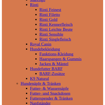
Rinti
Rinti Feinest
Rinti Filetto
Rinti Gold
Rinti Kennerfleisch
Rinti Leichte Beute
Rinti Sensible
Rinti Singlefleisch
Royal Canin
Hundebekleidung
Funktions-Kleidung
Haarspangen & Gummis
Jacken & Mäntel
Hundefutter BARF
BARF-Zusätze
K9 Natural
Hundenäpfe & Tränken
Futter- & Wassernäpfe
Futter- und Snackdosen
Futterspender & Tränken
Napfständer