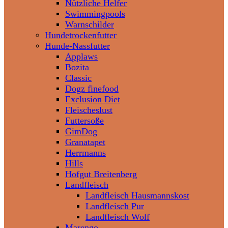
Nützliche Helfer
Swimmingpools
Warnschilder
Hundetrockenfutter
Hunde-Nassfutter
Applaws
Bozita
Classic
Dogz finefood
Exclusion Diet
Fleischeslust
Futtersoße
GimDog
Granatapet
Herrmanns
Hills
Hofgut Breitenberg
Landfleisch
Landfleisch Hausmannskost
Landfleisch Pur
Landfleisch Wolf
Marengo