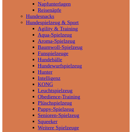
Napfunterlagen
Reisenäpfe
Hundesnacks
Hundespielzeug & Sport
Agility & Training
Aqua-Spielzeug
Aroma-Spielzeug
Baumwoll-Spielzeug
Funspielzeuge
Hundebälle
Hundewurfspielzeug
Hunter
Intelligenz
KONG
Leuchtspielzeug
Obedience-Training
Plüschspielzeug
Puppy-Spielzeug
Senioren-Spielzeug
Squeeker
Weitere Spielzeuge