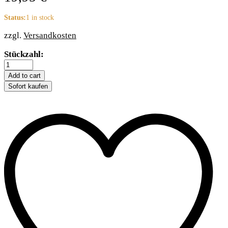
Status:
1 in stock
zzgl.
Versandkosten
Robocat
Stückzahl:
Lachs
-
Add to cart
30
Sofort kaufen
cm
quantity