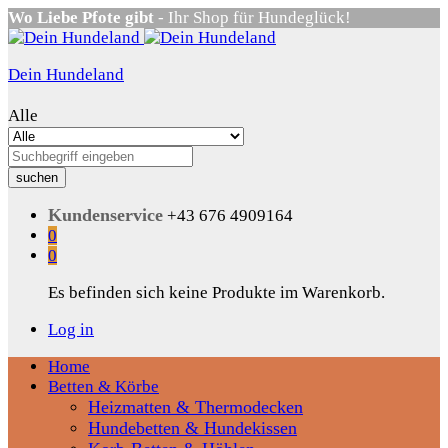
Wo Liebe Pfote gibt
- Ihr Shop für Hundeglück!
Dein Hundeland
Alle
suchen
Kundenservice
+43 676 4909164
0
0
Es befinden sich keine Produkte im Warenkorb.
Log in
Home
Betten & Körbe
Heizmatten & Thermodecken
Hundebetten & Hundekissen