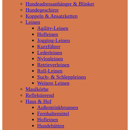
Hundeadressanhänger & Blinker
Hundegeschirre
Koppeln & Ansatzketten
Leinen
Agility-Leinen
Hofleinen
Jogging-Leinen
Kurzführer
Lederleinen
Nylonleinen
Retrieverleinen
Roll-Leinen
Such- & Schleppleinen
Weitere Leinen
Maulkörbe
Reflektierend
Haus & Hof
Außentrinkbrunnen
Fernhaltemittel
Hofleinen
Hundehütten