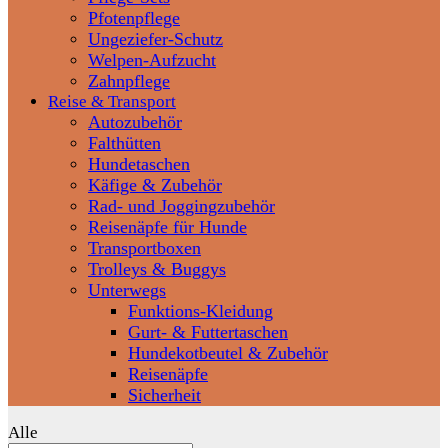
Pfotenpflege
Ungeziefer-Schutz
Welpen-Aufzucht
Zahnpflege
Reise & Transport
Autozubehör
Falthütten
Hundetaschen
Käfige & Zubehör
Rad- und Joggingzubehör
Reisenäpfe für Hunde
Transportboxen
Trolleys & Buggys
Unterwegs
Funktions-Kleidung
Gurt- & Futtertaschen
Hundekotbeutel & Zubehör
Reisenäpfe
Sicherheit
Alle