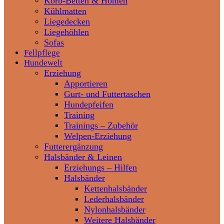
Korb-Betten & Höhlen
Kühlmatten
Liegedecken
Liegehöhlen
Sofas
Fellpflege
Hundewelt
Erziehung
Apportieren
Gurt- und Futtertaschen
Hundepfeifen
Training
Trainings – Zubehör
Welpen-Erziehung
Futterergänzung
Halsbänder & Leinen
Erziehungs – Hilfen
Halsbänder
Kettenhalsbänder
Lederhalsbänder
Nylonhalsbänder
Weitere Halsbänder