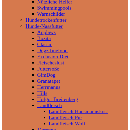
Nützliche Helfer
Swimmingpools
Warnschilder
Hundetrockenfutter
Hunde-Nassfutter
Applaws
Bozita
Classic
Dogz finefood
Exclusion Diet
Fleischeslust
Futtersoße
GimDog
Granatapet
Herrmanns
Hills
Hofgut Breitenberg
Landfleisch
Landfleisch Hausmannskost
Landfleisch Pur
Landfleisch Wolf
Marengo