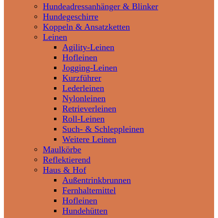
Hundeadressanhänger & Blinker
Hundegeschirre
Koppeln & Ansatzketten
Leinen
Agility-Leinen
Hofleinen
Jogging-Leinen
Kurzführer
Lederleinen
Nylonleinen
Retrieverleinen
Roll-Leinen
Such- & Schleppleinen
Weitere Leinen
Maulkörbe
Reflektierend
Haus & Hof
Außentrinkbrunnen
Fernhaltemittel
Hofleinen
Hundehütten