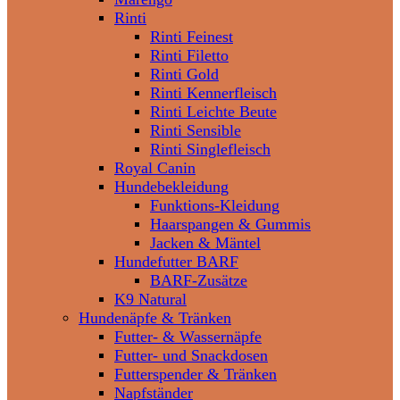
Rinti
Rinti Feinest
Rinti Filetto
Rinti Gold
Rinti Kennerfleisch
Rinti Leichte Beute
Rinti Sensible
Rinti Singlefleisch
Royal Canin
Hundebekleidung
Funktions-Kleidung
Haarspangen & Gummis
Jacken & Mäntel
Hundefutter BARF
BARF-Zusätze
K9 Natural
Hundenäpfe & Tränken
Futter- & Wassernäpfe
Futter- und Snackdosen
Futterspender & Tränken
Napfständer