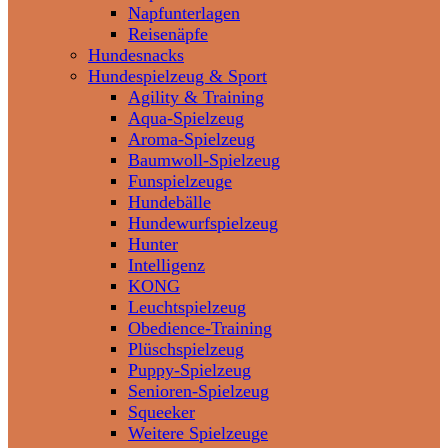
Napfunterlagen
Reisenäpfe
Hundesnacks
Hundespielzeug & Sport
Agility & Training
Aqua-Spielzeug
Aroma-Spielzeug
Baumwoll-Spielzeug
Funspielzeuge
Hundebälle
Hundewurfspielzeug
Hunter
Intelligenz
KONG
Leuchtspielzeug
Obedience-Training
Plüschspielzeug
Puppy-Spielzeug
Senioren-Spielzeug
Squeeker
Weitere Spielzeuge