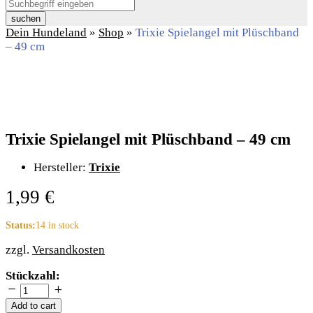
suchen
Dein Hundeland
»
Shop
»
Trixie Spielangel mit Plüschband
– 49 cm
Trixie Spielangel mit Plüschband – 49 cm
Hersteller:
Trixie
1,99
€
Status:
14 in stock
zzgl.
Versandkosten
Trixie
Stückzahl:
Spielangel
mit
Add to cart