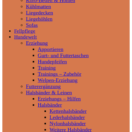
Korb-Betten & Höhlen
Kühlmatten
Liegedecken
Liegehöhlen
Sofas
Fellpflege
Hundewelt
Erziehung
Apportieren
Gurt- und Futtertaschen
Hundepfeifen
Training
Trainings – Zubehör
Welpen-Erziehung
Futterergänzung
Halsbänder & Leinen
Erziehungs – Hilfen
Halsbänder
Kettenhalsbänder
Lederhalsbänder
Nylonhalsbänder
Weitere Halsbänder