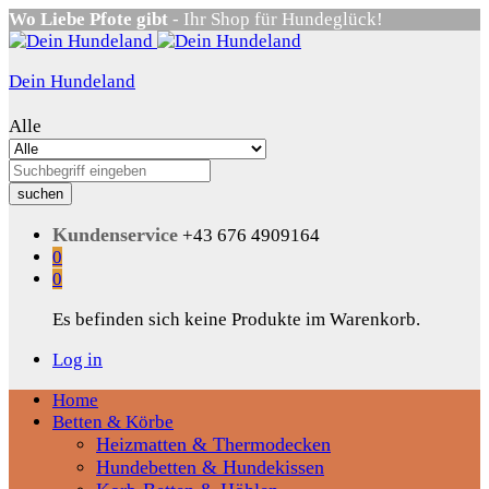
Wo Liebe Pfote gibt
- Ihr Shop für Hundeglück!
Dein Hundeland
Alle
suchen
Kundenservice
+43 676 4909164
0
0
Es befinden sich keine Produkte im Warenkorb.
Log in
Home
Betten & Körbe
Heizmatten & Thermodecken
Hundebetten & Hundekissen