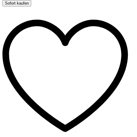
Plüschband
Sofort kaufen
-
49
cm
quantity