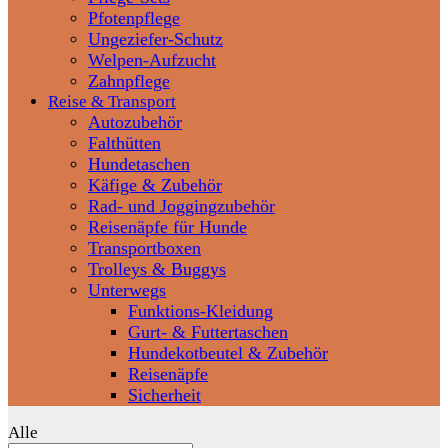
Pfotenpflege
Ungeziefer-Schutz
Welpen-Aufzucht
Zahnpflege
Reise & Transport
Autozubehör
Falthütten
Hundetaschen
Käfige & Zubehör
Rad- und Joggingzubehör
Reisenäpfe für Hunde
Transportboxen
Trolleys & Buggys
Unterwegs
Funktions-Kleidung
Gurt- & Futtertaschen
Hundekotbeutel & Zubehör
Reisenäpfe
Sicherheit
Alle