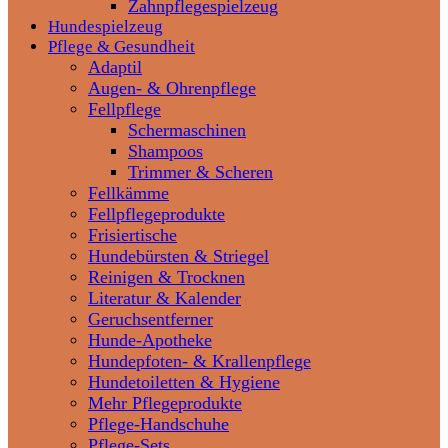
Zahnpflegespielzeug
Hundespielzeug
Pflege & Gesundheit
Adaptil
Augen- & Ohrenpflege
Fellpflege
Schermaschinen
Shampoos
Trimmer & Scheren
Fellkämme
Fellpflegeprodukte
Frisiertische
Hundebürsten & Striegel
Reinigen & Trocknen
Literatur & Kalender
Geruchsentferner
Hunde-Apotheke
Hundepfoten- & Krallenpflege
Hundetoiletten & Hygiene
Mehr Pflegeprodukte
Pflege-Handschuhe
Pflege-Sets