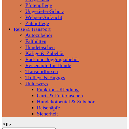
Pfotenpflege
Ungeziefer-Schutz
Welpen-Aufzucht
Zahnpflege
Reise & Transport
Autozubehör
Falthütten
Hundetaschen
Käfige & Zubehör
Rad- und Joggingzubehör
Reisenäpfe für Hunde
Transportboxen
Trolleys & Buggys
Unterwegs
Funktions-Kleidung
Gurt- & Futtertaschen
Hundekotbeutel & Zubehör
Reisenäpfe
Sicherheit
Alle