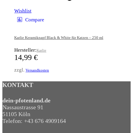
Wishlist
Compare
Karlie Keramiknapf Black & White für Katzen – 250 ml
Hersteller:
Karlie
14,99
€
zzgl.
Versandkosten
KONTAKT
dein-pfotenland.de
Nassaustrasse 91
51105 Köln
Telefon: +43 676 4909164‬