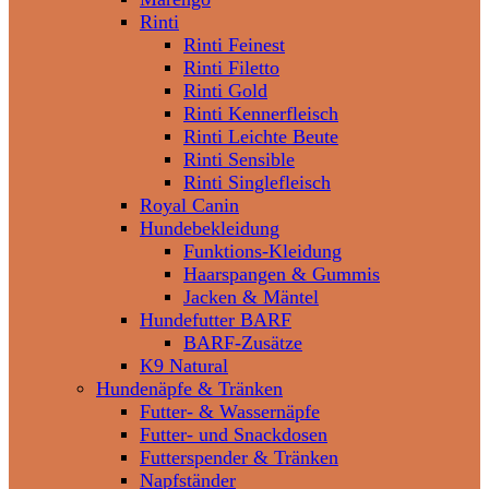
Rinti
Rinti Feinest
Rinti Filetto
Rinti Gold
Rinti Kennerfleisch
Rinti Leichte Beute
Rinti Sensible
Rinti Singlefleisch
Royal Canin
Hundebekleidung
Funktions-Kleidung
Haarspangen & Gummis
Jacken & Mäntel
Hundefutter BARF
BARF-Zusätze
K9 Natural
Hundenäpfe & Tränken
Futter- & Wassernäpfe
Futter- und Snackdosen
Futterspender & Tränken
Napfständer