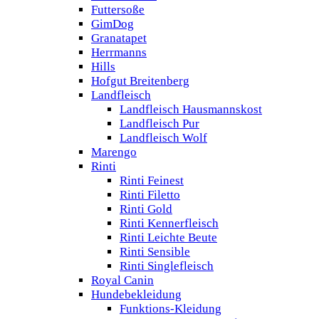
Futtersoße
GimDog
Granatapet
Herrmanns
Hills
Hofgut Breitenberg
Landfleisch
Landfleisch Hausmannskost
Landfleisch Pur
Landfleisch Wolf
Marengo
Rinti
Rinti Feinest
Rinti Filetto
Rinti Gold
Rinti Kennerfleisch
Rinti Leichte Beute
Rinti Sensible
Rinti Singlefleisch
Royal Canin
Hundebekleidung
Funktions-Kleidung