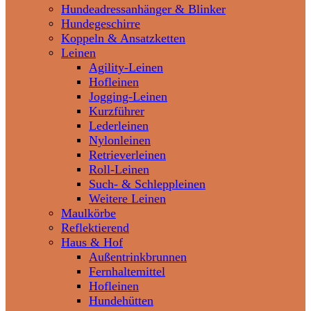
Hundeadressanhänger & Blinker
Hundegeschirre
Koppeln & Ansatzketten
Leinen
Agility-Leinen
Hofleinen
Jogging-Leinen
Kurzführer
Lederleinen
Nylonleinen
Retrieverleinen
Roll-Leinen
Such- & Schleppleinen
Weitere Leinen
Maulkörbe
Reflektierend
Haus & Hof
Außentrinkbrunnen
Fernhaltemittel
Hofleinen
Hundehütten