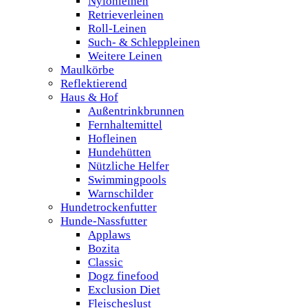
Nylonleinen
Retrieverleinen
Roll-Leinen
Such- & Schleppleinen
Weitere Leinen
Maulkörbe
Reflektierend
Haus & Hof
Außentrinkbrunnen
Fernhaltemittel
Hofleinen
Hundehütten
Nützliche Helfer
Swimmingpools
Warnschilder
Hundetrockenfutter
Hunde-Nassfutter
Applaws
Bozita
Classic
Dogz finefood
Exclusion Diet
Fleischeslust