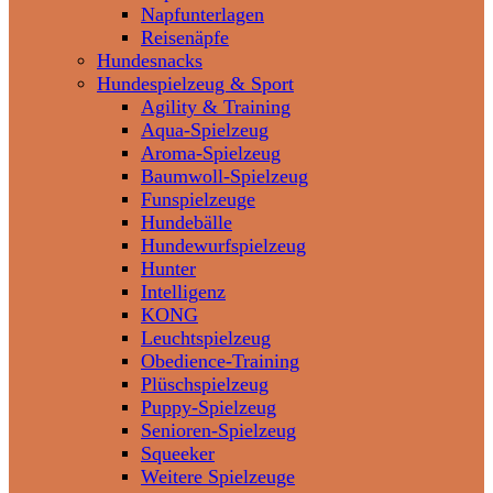
Napfunterlagen
Reisenäpfe
Hundesnacks
Hundespielzeug & Sport
Agility & Training
Aqua-Spielzeug
Aroma-Spielzeug
Baumwoll-Spielzeug
Funspielzeuge
Hundebälle
Hundewurfspielzeug
Hunter
Intelligenz
KONG
Leuchtspielzeug
Obedience-Training
Plüschspielzeug
Puppy-Spielzeug
Senioren-Spielzeug
Squeeker
Weitere Spielzeuge