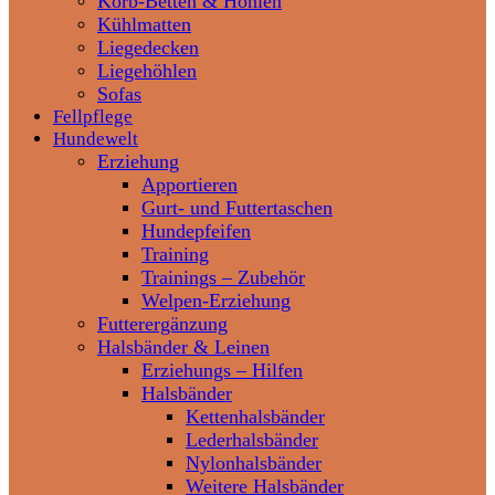
Korb-Betten & Höhlen
Kühlmatten
Liegedecken
Liegehöhlen
Sofas
Fellpflege
Hundewelt
Erziehung
Apportieren
Gurt- und Futtertaschen
Hundepfeifen
Training
Trainings – Zubehör
Welpen-Erziehung
Futterergänzung
Halsbänder & Leinen
Erziehungs – Hilfen
Halsbänder
Kettenhalsbänder
Lederhalsbänder
Nylonhalsbänder
Weitere Halsbänder