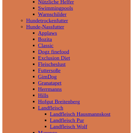
Nützliche Helfer
Swimmingpools
Warnschilder
Hundetrockenfutter
Hunde-Nassfutter
Applaws
Bozita
Classic
Dogz finefood
Exclusion Diet
Fleischeslust
Futtersoße
GimDog
Granatapet
Herrmanns
Hills
Hofgut Breitenberg
Landfleisch
Landfleisch Hausmannskost
Landfleisch Pur
Landfleisch Wolf
Marengo