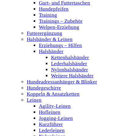
Gurt- und Futtertaschen
Hundepfeifen
Training
Trainings – Zubehör
Welpen-Erziehung
Futterergänzung
Halsbänder & Leinen
Erziehungs – Hilfen
Halsbänder
Kettenhalsbänder
Lederhalsbänder
Nylonhalsbänder
Weitere Halsbänder
Hundeadressanhänger & Blinker
Hundegeschirre
Koppeln & Ansatzketten
Leinen
Agility-Leinen
Hofleinen
Jogging-Leinen
Kurzführer
Lederleinen