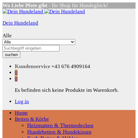
Wo Liebe Pfote gibt
- Ihr Shop für Hundeglück!
Dein Hundeland
Alle
suchen
Kundenservice
+43 676 4909164
0
0
Es befinden sich keine Produkte im Warenkorb.
Log in
Home
Betten & Körbe
Heizmatten & Thermodecken
Hundebetten & Hundekissen