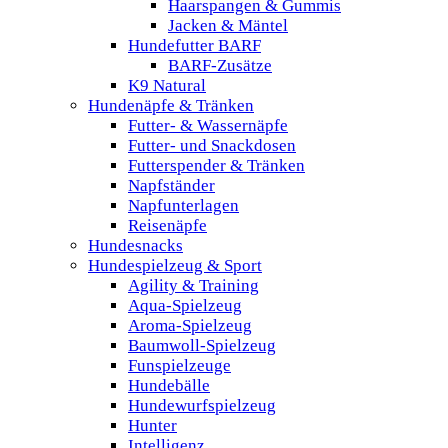
Haarspangen & Gummis
Jacken & Mäntel
Hundefutter BARF
BARF-Zusätze
K9 Natural
Hundenäpfe & Tränken
Futter- & Wassernäpfe
Futter- und Snackdosen
Futterspender & Tränken
Napfständer
Napfunterlagen
Reisenäpfe
Hundesnacks
Hundespielzeug & Sport
Agility & Training
Aqua-Spielzeug
Aroma-Spielzeug
Baumwoll-Spielzeug
Funspielzeuge
Hundebälle
Hundewurfspielzeug
Hunter
Intelligenz