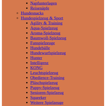
Napfunterlagen
Reisenäpfe
Hundesnacks
Hundespielzeug & Sport
Agility & Training
Aqua-Spielzeug
Aroma-Spielzeug
Baumwoll-Spielzeug
Funspielzeuge
Hundebälle
Hundewurfspielzeug
Hunter
Intelligenz
KONG
Leuchtspielzeug
Obedience-Training
Plüschspielzeug
Puppy-Spielzeug
Senioren-Spielzeug
Squeeker
Weitere Spielzeuge