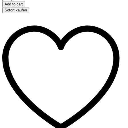
Rasselbälle
Add to cart
mit
Sofort kaufen
Spielschwanz
-
4
cm
quantity