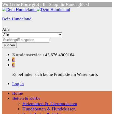
Wo Liebe Pfote gibt
- Ihr Shop für Hundeglück!
Dein Hundeland
Alle
suchen
Kundenservice
+43 676 4909164
0
0
Es befinden sich keine Produkte im Warenkorb.
Log in
Home
Betten & Körbe
Heizmatten & Thermodecken
Hundebetten & Hundekissen