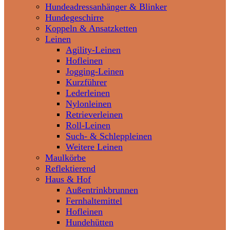
Hundeadressanhänger & Blinker
Hundegeschirre
Koppeln & Ansatzketten
Leinen
Agility-Leinen
Hofleinen
Jogging-Leinen
Kurzführer
Lederleinen
Nylonleinen
Retrieverleinen
Roll-Leinen
Such- & Schleppleinen
Weitere Leinen
Maulkörbe
Reflektierend
Haus & Hof
Außentrinkbrunnen
Fernhaltemittel
Hofleinen
Hundehütten