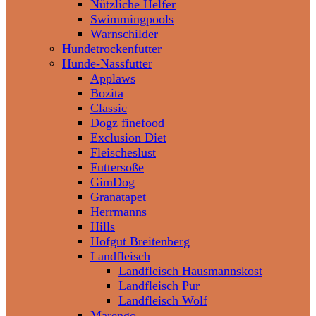
Nützliche Helfer
Swimmingpools
Warnschilder
Hundetrockenfutter
Hunde-Nassfutter
Applaws
Bozita
Classic
Dogz finefood
Exclusion Diet
Fleischeslust
Futtersoße
GimDog
Granatapet
Herrmanns
Hills
Hofgut Breitenberg
Landfleisch
Landfleisch Hausmannskost
Landfleisch Pur
Landfleisch Wolf
Marengo