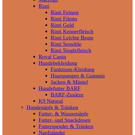
Rinti
Rinti Feinest
Rinti Filetto
Rinti Gold
Rinti Kennerfleisch
Rinti Leichte Beute
Rinti Sensible
Rinti Singlefleisch
Royal Canin
Hundebekleidung
Funktions-Kleidung
Haarspangen & Gummis
Jacken & Mäntel
Hundefutter BARF
BARF-Zusätze
K9 Natural
Hundenäpfe & Tränken
Futter- & Wassernäpfe
Futter- und Snackdosen
Futterspender & Tränken
Napfständer