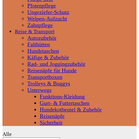
Pfotenpflege
Ungeziefer-Schutz
Welpen-Aufzucht
Zahnpflege
Reise & Transport
Autozubehör
Falthütten
Hundetaschen
Käfige & Zubehör
Rad- und Joggingzubehör
Reisenäpfe für Hunde
Transportboxen
Trolleys & Buggys
Unterwegs
Funktions-Kleidung
Gurt- & Futtertaschen
Hundekotbeutel & Zubehör
Reisenäpfe
Sicherheit
Alle