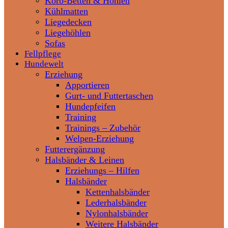
Korb-Betten & Höhlen
Kühlmatten
Liegedecken
Liegehöhlen
Sofas
Fellpflege
Hundewelt
Erziehung
Apportieren
Gurt- und Futtertaschen
Hundepfeifen
Training
Trainings – Zubehör
Welpen-Erziehung
Futterergänzung
Halsbänder & Leinen
Erziehungs – Hilfen
Halsbänder
Kettenhalsbänder
Lederhalsbänder
Nylonhalsbänder
Weitere Halsbänder