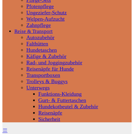
Pflege-Sets
Pfotenpflege
Ungeziefer-Schutz
Welpen-Aufzucht
Zahnpflege
Reise & Transport
Autozubehör
Falthütten
Hundetaschen
Käfige & Zubehör
Rad- und Joggingzubehör
Reisenäpfe für Hunde
Transportboxen
Trolleys & Buggys
Unterwegs
Funktions-Kleidung
Gurt- & Futtertaschen
Hundekotbeutel & Zubehör
Reisenäpfe
Sicherheit