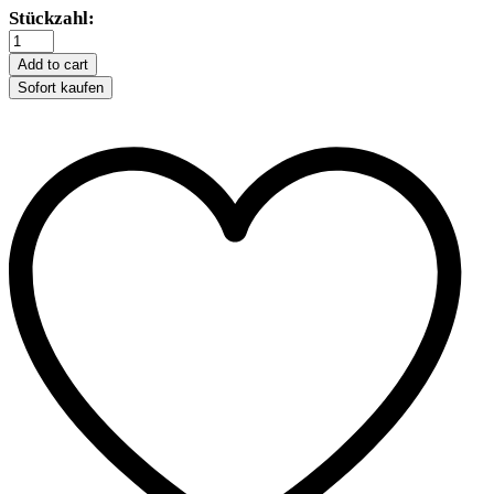
Trixie
Stückzahl:
Wasserautomat
Bubble
Add to cart
Stream
Sofort kaufen
Ersatzfilter
quantity