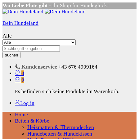
Wo Liebe Pfote gibt
- Ihr Shop für Hundeglück!
Dein Hundeland
Alle
suchen
Kundenservice
+43 676 4909164
0
0
Es befinden sich keine Produkte im Warenkorb.
Log in
Home
Betten & Körbe
Heizmatten & Thermodecken
Hundebetten & Hundekissen