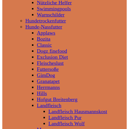
Nützliche Helfer
Swimmingpools
Warnschilder
Hundetrockenfutter
Hunde-Nassfutter
Applaws
Bozita
Classic
Dogz finefood
Exclusion Diet
Fleischeslust
Futtersoße
GimDog
Granatapet
Herrmanns
Hills
Hofgut Breitenberg
Landfleisch
Landfleisch Hausmannskost
Landfleisch Pur
Landfleisch Wolf