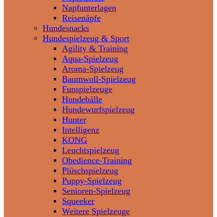
Napfunterlagen
Reisenäpfe
Hundesnacks
Hundespielzeug & Sport
Agility & Training
Aqua-Spielzeug
Aroma-Spielzeug
Baumwoll-Spielzeug
Funspielzeuge
Hundebälle
Hundewurfspielzeug
Hunter
Intelligenz
KONG
Leuchtspielzeug
Obedience-Training
Plüschspielzeug
Puppy-Spielzeug
Senioren-Spielzeug
Squeeker
Weitere Spielzeuge