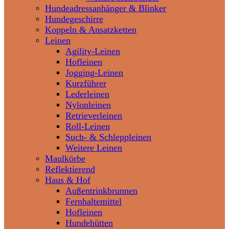
Hundeadressanhänger & Blinker
Hundegeschirre
Koppeln & Ansatzketten
Leinen
Agility-Leinen
Hofleinen
Jogging-Leinen
Kurzführer
Lederleinen
Nylonleinen
Retrieverleinen
Roll-Leinen
Such- & Schleppleinen
Weitere Leinen
Maulkörbe
Reflektierend
Haus & Hof
Außentrinkbrunnen
Fernhaltemittel
Hofleinen
Hundehütten