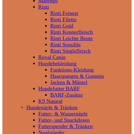
Marengo
Rinti
Rinti Feinest
Rinti Filetto
Rinti Gold
Rinti Kennerfleisch
Rinti Leichte Beute
Rinti Sensible
Rinti Singlefleisch
Royal Canin
Hundebekleidung
Funktions-Kleidung
Haarspangen & Gummis
Jacken & Mäntel
Hundefutter BARF
BARF-Zusätze
K9 Natural
Hundenäpfe & Tränken
Futter- & Wassernäpfe
Futter- und Snackdosen
Futterspender & Tränken
Napfständer