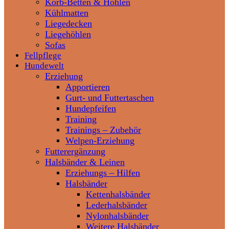
Korb-Betten & Höhlen
Kühlmatten
Liegedecken
Liegehöhlen
Sofas
Fellpflege
Hundewelt
Erziehung
Apportieren
Gurt- und Futtertaschen
Hundepfeifen
Training
Trainings – Zubehör
Welpen-Erziehung
Futterergänzung
Halsbänder & Leinen
Erziehungs – Hilfen
Halsbänder
Kettenhalsbänder
Lederhalsbänder
Nylonhalsbänder
Weitere Halsbänder