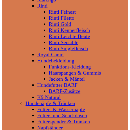
Rinti
Rinti Feinest
Rinti Filetto
Rinti Gold
Rinti Kennerfleisch
Rinti Leichte Beute
Rinti Sensible
Rinti Singlefleisch
Royal Canin
Hundebekleidung
Funktions-Kleidung
Haarspangen & Gummis
Jacken & Mäntel
Hundefutter BARF
BARF-Zusätze
K9 Natural
Hundenäpfe & Tränken
Futter- & Wassernäpfe
Futter- und Snackdosen
Futterspender & Tränken
Napfständer