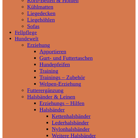
Korb-Betten & Höhlen
Kühlmatten
Liegedecken
Liegehöhlen
Sofas
Fellpflege
Hundewelt
Erziehung
Apportieren
Gurt- und Futtertaschen
Hundepfeifen
Training
Trainings – Zubehör
Welpen-Erziehung
Futterergänzung
Halsbänder & Leinen
Erziehungs – Hilfen
Halsbänder
Kettenhalsbänder
Lederhalsbänder
Nylonhalsbänder
Weitere Halsbänder