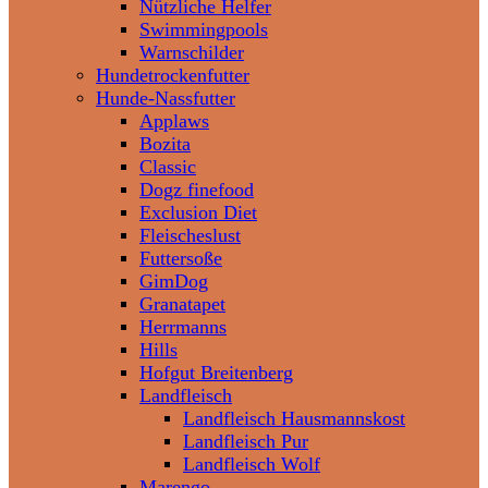
Nützliche Helfer
Swimmingpools
Warnschilder
Hundetrockenfutter
Hunde-Nassfutter
Applaws
Bozita
Classic
Dogz finefood
Exclusion Diet
Fleischeslust
Futtersoße
GimDog
Granatapet
Herrmanns
Hills
Hofgut Breitenberg
Landfleisch
Landfleisch Hausmannskost
Landfleisch Pur
Landfleisch Wolf
Marengo