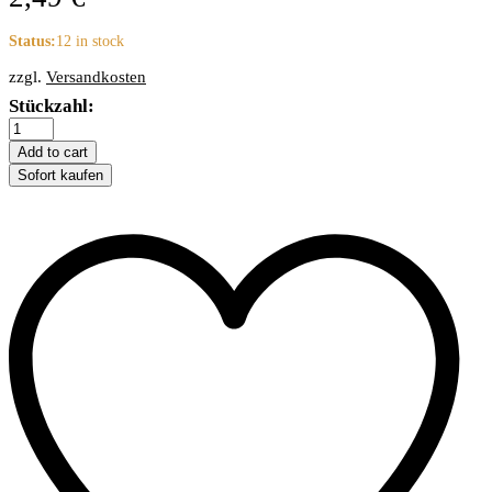
Status:
12 in stock
zzgl.
Versandkosten
Trixie
Stückzahl:
Rutschfester
Edelstahl-
Add to cart
Katzennapf
Sofort kaufen
-
0,2
l
quantity