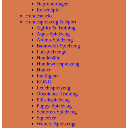
Napfunterlagen
Reisenäpfe
Hundesnacks
Hundespielzeug & Sport
Agility & Training
Aqua-Spielzeug
Aroma-Spielzeug
Baumwoll-Spielzeug
Funspielzeuge
Hundebälle
Hundewurfspielzeug
Hunter
Intelligenz
KONG
Leuchtspielzeug
Obedience-Training
Plüschspielzeug
Puppy-Spielzeug
Senioren-Spielzeug
Squeeker
Weitere Spielzeuge