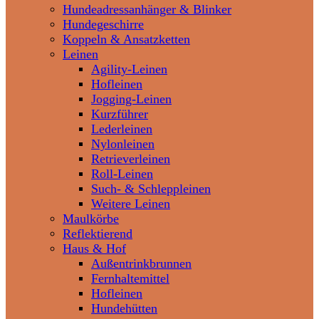
Hundeadressanhänger & Blinker
Hundegeschirre
Koppeln & Ansatzketten
Leinen
Agility-Leinen
Hofleinen
Jogging-Leinen
Kurzführer
Lederleinen
Nylonleinen
Retrieverleinen
Roll-Leinen
Such- & Schleppleinen
Weitere Leinen
Maulkörbe
Reflektierend
Haus & Hof
Außentrinkbrunnen
Fernhaltemittel
Hofleinen
Hundehütten