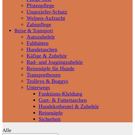
Pfotenpflege
Ungeziefer-Schutz
Welpen-Aufzucht
Zahnpflege
Reise & Transport
Autozubehör
Falthütten
Hundetaschen
Käfige & Zubehör
Rad- und Joggingzubehör
Reisenäpfe für Hunde
Transportboxen
Trolleys & Buggys
Unterwegs
Funktions-Kleidung
Gurt- & Futtertaschen
Hundekotbeutel & Zubehör
Reisenäpfe
Sicherheit
Alle