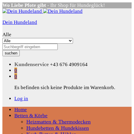
Wo Liebe Pfote gibt
- Ihr Shop für Hundeglück!
Dein Hundeland
Alle
suchen
Kundenservice
+43 676 4909164
0
0
Es befinden sich keine Produkte im Warenkorb.
Log in
Home
Betten & Körbe
Heizmatten & Thermodecken
Hundebetten & Hundekissen