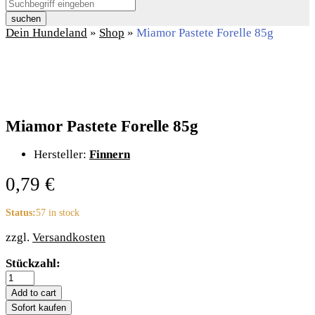
suchen
Dein Hundeland
»
Shop
»
Miamor Pastete Forelle 85g
Miamor Pastete Forelle 85g
Hersteller:
Finnern
0,79
€
Status:
57 in stock
zzgl.
Versandkosten
Miamor
Stückzahl:
Pastete
Forelle
Add to cart
85g
Sofort kaufen