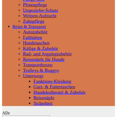
Pfotenpflege
Ungeziefer-Schutz
Welpen-Aufzucht
Zahnpflege
Reise & Transport
Autozubehör
Falthütten
Hundetaschen
Käfige & Zubehör
Rad- und Joggingzubehör
Reisenäpfe für Hunde
Transportboxen
Trolleys & Buggys
Unterwegs
Funktions-Kleidung
Gurt- & Futtertaschen
Hundekotbeutel & Zubehör
Reisenäpfe
Sicherheit
Alle