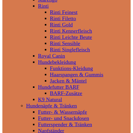
Rinti
Rinti Feinest
Rinti Filetto
Rinti Gold
Rinti Kennerfleisch
Rinti Leichte Beute
Rinti Sensible
Rinti Singlefleisch
Royal Canin
Hundebekleidung
Funktions-Kleidung
Haarspangen & Gummis
Jacken & Mäntel
Hundefutter BARF
BARF-Zusätze
K9 Natural
Hundenäpfe & Tränken
Futter- & Wassernäpfe
Futter- und Snackdosen
Futterspender & Tränken
Napfständer