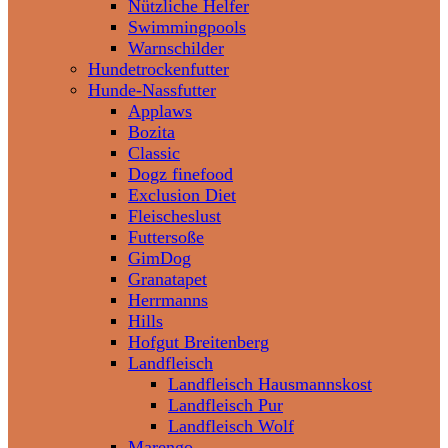
Nützliche Helfer
Swimmingpools
Warnschilder
Hundetrockenfutter
Hunde-Nassfutter
Applaws
Bozita
Classic
Dogz finefood
Exclusion Diet
Fleischeslust
Futtersoße
GimDog
Granatapet
Herrmanns
Hills
Hofgut Breitenberg
Landfleisch
Landfleisch Hausmannskost
Landfleisch Pur
Landfleisch Wolf
Marengo