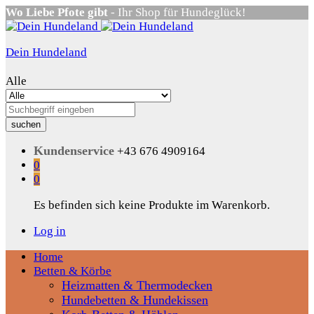
Wo Liebe Pfote gibt
- Ihr Shop für Hundeglück!
Dein Hundeland
Alle
suchen
Kundenservice
+43 676 4909164
0
0
Es befinden sich keine Produkte im Warenkorb.
Log in
Home
Betten & Körbe
Heizmatten & Thermodecken
Hundebetten & Hundekissen