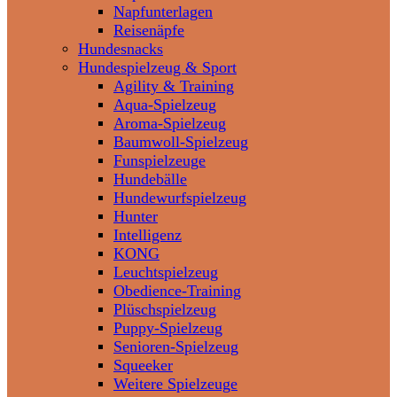
Napfunterlagen
Reisenäpfe
Hundesnacks
Hundespielzeug & Sport
Agility & Training
Aqua-Spielzeug
Aroma-Spielzeug
Baumwoll-Spielzeug
Funspielzeuge
Hundebälle
Hundewurfspielzeug
Hunter
Intelligenz
KONG
Leuchtspielzeug
Obedience-Training
Plüschspielzeug
Puppy-Spielzeug
Senioren-Spielzeug
Squeeker
Weitere Spielzeuge