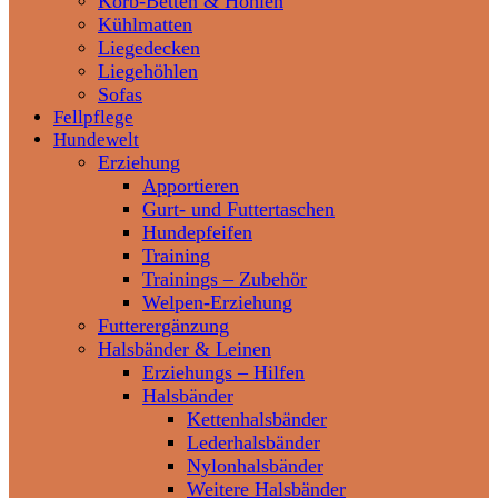
Korb-Betten & Höhlen
Kühlmatten
Liegedecken
Liegehöhlen
Sofas
Fellpflege
Hundewelt
Erziehung
Apportieren
Gurt- und Futtertaschen
Hundepfeifen
Training
Trainings – Zubehör
Welpen-Erziehung
Futterergänzung
Halsbänder & Leinen
Erziehungs – Hilfen
Halsbänder
Kettenhalsbänder
Lederhalsbänder
Nylonhalsbänder
Weitere Halsbänder