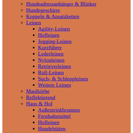
Hundeadressanhänger & Blinker
Hundegeschirre
Koppeln & Ansatzketten
Leinen
Agility-Leinen
Hofleinen
Jogging-Leinen
Kurzführer
Lederleinen
Nylonleinen
Retrieverleinen
Roll-Leinen
Such- & Schleppleinen
Weitere Leinen
Maulkörbe
Reflektierend
Haus & Hof
Außentrinkbrunnen
Fernhaltemittel
Hofleinen
Hundehütten