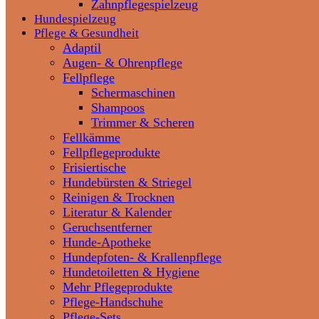
Zahnpflegespielzeug
Hundespielzeug
Pflege & Gesundheit
Adaptil
Augen- & Ohrenpflege
Fellpflege
Schermaschinen
Shampoos
Trimmer & Scheren
Fellkämme
Fellpflegeprodukte
Frisiertische
Hundebürsten & Striegel
Reinigen & Trocknen
Literatur & Kalender
Geruchsentferner
Hunde-Apotheke
Hundepfoten- & Krallenpflege
Hundetoiletten & Hygiene
Mehr Pflegeprodukte
Pflege-Handschuhe
Pflege-Sets