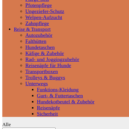
Pfotenpflege
Ungeziefer-Schutz
Welpen-Aufzucht
Zahnpflege
Reise & Transport
Autozubehör
Falthütten
Hundetaschen
Käfige & Zubehör
Rad- und Joggingzubehör
Reisenäpfe für Hunde
Transportboxen
Trolleys & Buggys
Unterwegs
Funktions-Kleidung
Gurt- & Futtertaschen
Hundekotbeutel & Zubehör
Reisenäpfe
Sicherheit
Alle