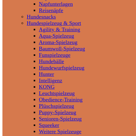
Napfunterlagen
Reisenäpfe
Hundesnacks
Hundespielzeug & Sport
Agility & Training
Aqua-Spielzeug
Aroma-Spielzeug
Baumwoll-Spielzeug
Funspielzeuge
Hundebälle
Hundewurfspielzeug
Hunter
Intelligenz
KONG
Leuchtspielzeug
Obedience-Training
Plüschspielzeug
Puppy-Spielzeug
Senioren-Spielzeug
Squeeker
Weitere Spielzeuge