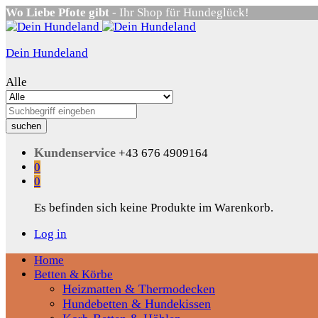
Wo Liebe Pfote gibt
- Ihr Shop für Hundeglück!
Dein Hundeland
Alle
suchen
Kundenservice
+43 676 4909164
0
0
Es befinden sich keine Produkte im Warenkorb.
Log in
Home
Betten & Körbe
Heizmatten & Thermodecken
Hundebetten & Hundekissen