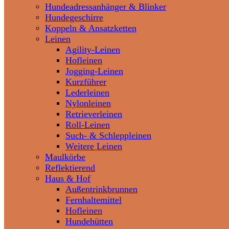
Hundeadressanhänger & Blinker
Hundegeschirre
Koppeln & Ansatzketten
Leinen
Agility-Leinen
Hofleinen
Jogging-Leinen
Kurzführer
Lederleinen
Nylonleinen
Retrieverleinen
Roll-Leinen
Such- & Schleppleinen
Weitere Leinen
Maulkörbe
Reflektierend
Haus & Hof
Außentrinkbrunnen
Fernhaltemittel
Hofleinen
Hundehütten