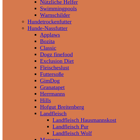
Nützliche Helfer
Swimmingpools
Warnschilder
Hundetrockenfutter
Hunde-Nassfutter
Applaws
Bozita
Classic
Dogz finefood
Exclusion Diet
Fleischeslust
Futtersoße
GimDog
Granatapet
Herrmanns
Hills
Hofgut Breitenberg
Landfleisch
Landfleisch Hausmannskost
Landfleisch Pur
Landfleisch Wolf
Marengo