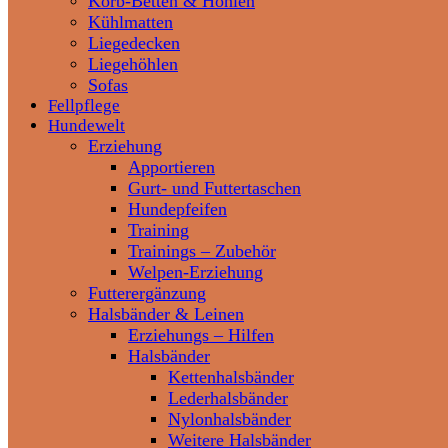
Korb-Betten & Höhlen
Kühlmatten
Liegedecken
Liegehöhlen
Sofas
Fellpflege
Hundewelt
Erziehung
Apportieren
Gurt- und Futtertaschen
Hundepfeifen
Training
Trainings – Zubehör
Welpen-Erziehung
Futterergänzung
Halsbänder & Leinen
Erziehungs – Hilfen
Halsbänder
Kettenhalsbänder
Lederhalsbänder
Nylonhalsbänder
Weitere Halsbänder