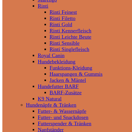
Rinti
Rinti Feinest
Rinti Filetto
Rinti Gold
Rinti Kennerfleisch
Rinti Leichte Beute
Rinti Sensible
Rinti Singlefleisch
Royal Canin
Hundebekleidung
Funktions-Kleidung
Haarspangen & Gummis
Jacken & Mäntel
Hundefutter BARF
BARF-Zusätze
K9 Natural
Hundenäpfe & Tränken
Futter- & Wassernäpfe
Futter- und Snackdosen
Futterspender & Tränken
Napfständer