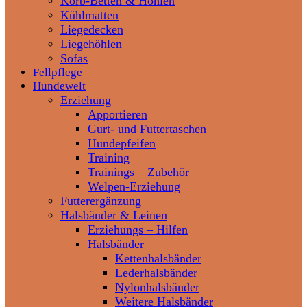
Korb-Betten & Höhlen
Kühlmatten
Liegedecken
Liegehöhlen
Sofas
Fellpflege
Hundewelt
Erziehung
Apportieren
Gurt- und Futtertaschen
Hundepfeifen
Training
Trainings – Zubehör
Welpen-Erziehung
Futterergänzung
Halsbänder & Leinen
Erziehungs – Hilfen
Halsbänder
Kettenhalsbänder
Lederhalsbänder
Nylonhalsbänder
Weitere Halsbänder