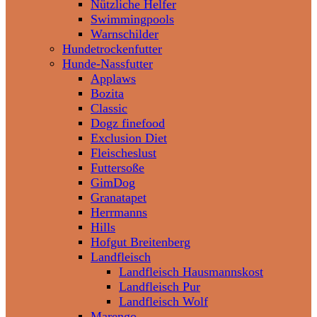
Nützliche Helfer
Swimmingpools
Warnschilder
Hundetrockenfutter
Hunde-Nassfutter
Applaws
Bozita
Classic
Dogz finefood
Exclusion Diet
Fleischeslust
Futtersoße
GimDog
Granatapet
Herrmanns
Hills
Hofgut Breitenberg
Landfleisch
Landfleisch Hausmannskost
Landfleisch Pur
Landfleisch Wolf
Marengo