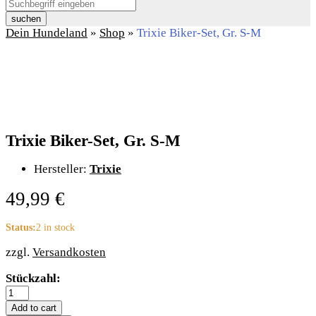
suchen
Dein Hundeland
»
Shop
»
Trixie Biker-Set, Gr. S-M
Trixie Biker-Set, Gr. S-M
Hersteller:
Trixie
49,99
€
Status:
2 in stock
zzgl.
Versandkosten
Trixie
Stückzahl:
Biker-
Set,
Add to cart