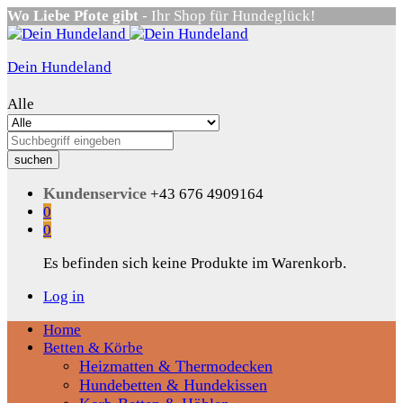
Wo Liebe Pfote gibt
- Ihr Shop für Hundeglück!
Dein Hundeland
Alle
suchen
Kundenservice
+43 676 4909164
0
0
Es befinden sich keine Produkte im Warenkorb.
Log in
Home
Betten & Körbe
Heizmatten & Thermodecken
Hundebetten & Hundekissen