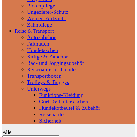
Pfotenpflege
Ungeziefer-Schutz
Welpen-Aufzucht
Zahnpflege
Reise & Transport
Autozubehör
Falthütten
Hundetaschen
Käfige & Zubehör
Rad- und Joggingzubehör
Reisenäpfe für Hunde
Transportboxen
Trolleys & Buggys
Unterwegs
Funktions-Kleidung
Gurt- & Futtertaschen
Hundekotbeutel & Zubehör
Reisenäpfe
Sicherheit
Alle