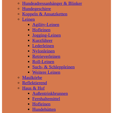
Hundeadressanhänger & Blinker
Hundegeschirre
Koppeln & Ansatzketten
Leinen
Agility-Leinen
Hofleinen
Jogging-Leinen
Kurzführer
Lederleinen
Nylonleinen
Retrieverleinen
Roll-Leinen
Such- & Schleppleinen
Weitere Leinen
Maulkörbe
Reflektierend
Haus & Hof
Außentrinkbrunnen
Fernhaltemittel
Hofleinen
Hundehütten