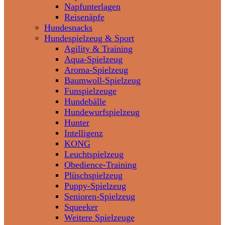
Napfunterlagen
Reisenäpfe
Hundesnacks
Hundespielzeug & Sport
Agility & Training
Aqua-Spielzeug
Aroma-Spielzeug
Baumwoll-Spielzeug
Funspielzeuge
Hundebälle
Hundewurfspielzeug
Hunter
Intelligenz
KONG
Leuchtspielzeug
Obedience-Training
Plüschspielzeug
Puppy-Spielzeug
Senioren-Spielzeug
Squeeker
Weitere Spielzeuge