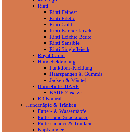
Rinti
Rinti Feinest
Rinti Filetto
Rinti Gold
Rinti Kennerfleisch
Rinti Leichte Beute
Rinti Sensible
Rinti Singlefleisch
Royal Canin
Hundebekleidung
Funktions-Kleidung
Haarspangen & Gummis
Jacken & Mäntel
Hundefutter BARF
BARF-Zusätze
K9 Natural
Hundenäpfe & Tränken
Futter- & Wassernäpfe
Futter- und Snackdosen
Futterspender & Tränken
Napfständer