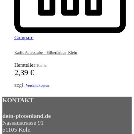
Compare
Karlie Adresstube – Silberfarben, Klein
Hersteller:
Karlie
2,39
€
zzgl.
Versandkosten
KONTAKT
dein-pfotenland.de
Nassaustrasse 91
51105 Köln