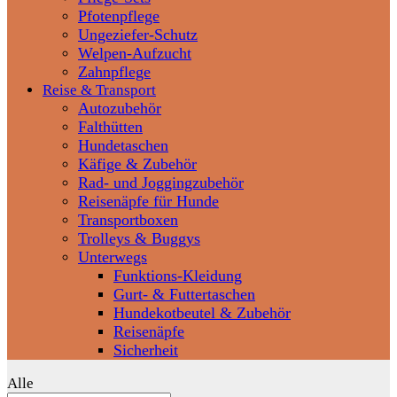
Pfotenpflege
Ungeziefer-Schutz
Welpen-Aufzucht
Zahnpflege
Reise & Transport
Autozubehör
Falthütten
Hundetaschen
Käfige & Zubehör
Rad- und Joggingzubehör
Reisenäpfe für Hunde
Transportboxen
Trolleys & Buggys
Unterwegs
Funktions-Kleidung
Gurt- & Futtertaschen
Hundekotbeutel & Zubehör
Reisenäpfe
Sicherheit
Alle