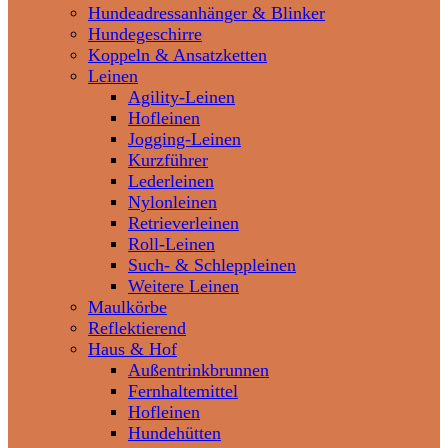
Hundeadressanhänger & Blinker
Hundegeschirre
Koppeln & Ansatzketten
Leinen
Agility-Leinen
Hofleinen
Jogging-Leinen
Kurzführer
Lederleinen
Nylonleinen
Retrieverleinen
Roll-Leinen
Such- & Schleppleinen
Weitere Leinen
Maulkörbe
Reflektierend
Haus & Hof
Außentrinkbrunnen
Fernhaltemittel
Hofleinen
Hundehütten