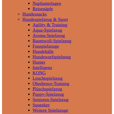
Napfunterlagen
Reisenäpfe
Hundesnacks
Hundespielzeug & Sport
Agility & Training
Aqua-Spielzeug
Aroma-Spielzeug
Baumwoll-Spielzeug
Funspielzeuge
Hundebälle
Hundewurfspielzeug
Hunter
Intelligenz
KONG
Leuchtspielzeug
Obedience-Training
Plüschspielzeug
Puppy-Spielzeug
Senioren-Spielzeug
Squeeker
Weitere Spielzeuge