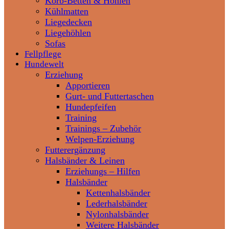
Korb-Betten & Höhlen
Kühlmatten
Liegedecken
Liegehöhlen
Sofas
Fellpflege
Hundewelt
Erziehung
Apportieren
Gurt- und Futtertaschen
Hundepfeifen
Training
Trainings – Zubehör
Welpen-Erziehung
Futterergänzung
Halsbänder & Leinen
Erziehungs – Hilfen
Halsbänder
Kettenhalsbänder
Lederhalsbänder
Nylonhalsbänder
Weitere Halsbänder