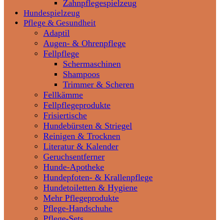
Zahnpflegespielzeug
Hundespielzeug
Pflege & Gesundheit
Adaptil
Augen- & Ohrenpflege
Fellpflege
Schermaschinen
Shampoos
Trimmer & Scheren
Fellkämme
Fellpflegeprodukte
Frisiertische
Hundebürsten & Striegel
Reinigen & Trocknen
Literatur & Kalender
Geruchsentferner
Hunde-Apotheke
Hundepfoten- & Krallenpflege
Hundetoiletten & Hygiene
Mehr Pflegeprodukte
Pflege-Handschuhe
Pflege-Sets