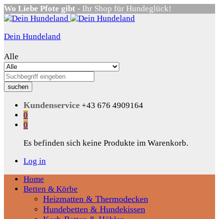
Wo Liebe Pfote gibt
- Ihr Shop für Hundeglück!
Dein Hundeland
Alle
suchen
Kundenservice
+43 676 4909164
0
0
Es befinden sich keine Produkte im Warenkorb.
Log in
Home
Betten & Körbe
Heizmatten & Thermodecken
Hundebetten & Hundekissen