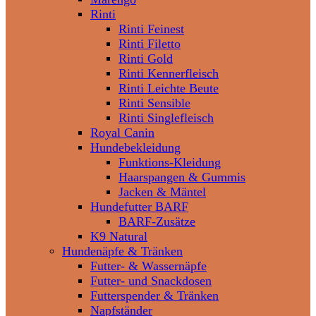
Rinti
Rinti Feinest
Rinti Filetto
Rinti Gold
Rinti Kennerfleisch
Rinti Leichte Beute
Rinti Sensible
Rinti Singlefleisch
Royal Canin
Hundebekleidung
Funktions-Kleidung
Haarspangen & Gummis
Jacken & Mäntel
Hundefutter BARF
BARF-Zusätze
K9 Natural
Hundenäpfe & Tränken
Futter- & Wassernäpfe
Futter- und Snackdosen
Futterspender & Tränken
Napfständer