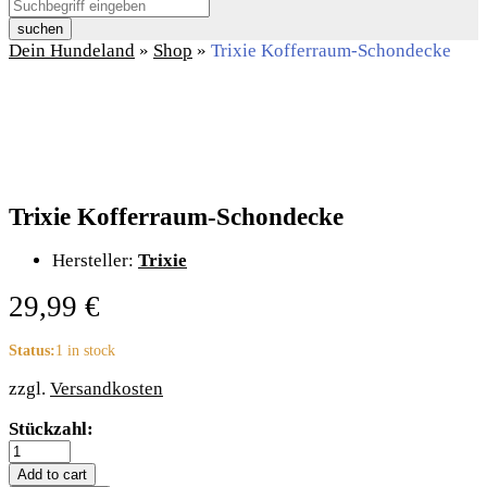
suchen
Dein Hundeland
»
Shop
»
Trixie Kofferraum-Schondecke
Trixie Kofferraum-Schondecke
Hersteller:
Trixie
29,99
€
Status:
1 in stock
zzgl.
Versandkosten
Trixie
Stückzahl:
Kofferraum-
Schondecke
Add to cart