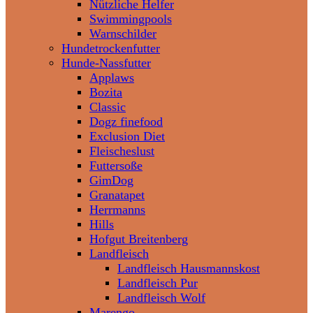
Nützliche Helfer
Swimmingpools
Warnschilder
Hundetrockenfutter
Hunde-Nassfutter
Applaws
Bozita
Classic
Dogz finefood
Exclusion Diet
Fleischeslust
Futtersoße
GimDog
Granatapet
Herrmanns
Hills
Hofgut Breitenberg
Landfleisch
Landfleisch Hausmannskost
Landfleisch Pur
Landfleisch Wolf
Marengo