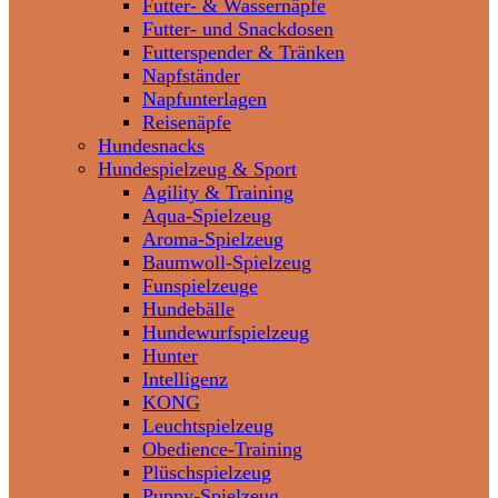
Futter- & Wassernäpfe
Futter- und Snackdosen
Futterspender & Tränken
Napfständer
Napfunterlagen
Reisenäpfe
Hundesnacks
Hundespielzeug & Sport
Agility & Training
Aqua-Spielzeug
Aroma-Spielzeug
Baumwoll-Spielzeug
Funspielzeuge
Hundebälle
Hundewurfspielzeug
Hunter
Intelligenz
KONG
Leuchtspielzeug
Obedience-Training
Plüschspielzeug
Puppy-Spielzeug