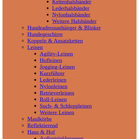
Kettenhalsbänder
Lederhalsbänder
Nylonhalsbänder
Weitere Halsbänder
Hundeadressanhänger & Blinker
Hundegeschirre
Koppeln & Ansatzketten
Leinen
Agility-Leinen
Hofleinen
Jogging-Leinen
Kurzführer
Lederleinen
Nylonleinen
Retrieverleinen
Roll-Leinen
Such- & Schleppleinen
Weitere Leinen
Maulkörbe
Reflektierend
Haus & Hof
Außentrinkbrunnen