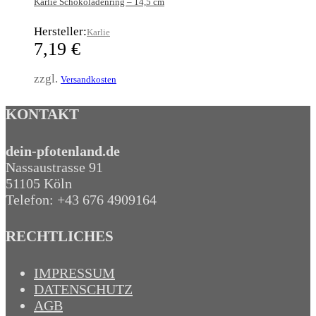
Karlie Schokoladenring – 14,5 cm
Hersteller:
Karlie
7,19
€
zzgl.
Versandkosten
KONTAKT
dein-pfotenland.de
Nassaustrasse 91
51105 Köln
Telefon: +43 676 4909164‬
RECHTLICHES
IMPRESSUM
DATENSCHUTZ
AGB