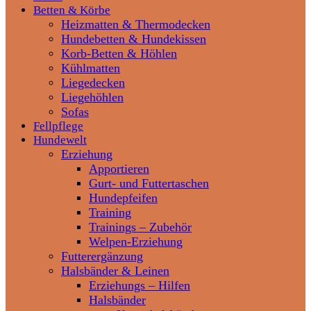
Betten & Körbe
Heizmatten & Thermodecken
Hundebetten & Hundekissen
Korb-Betten & Höhlen
Kühlmatten
Liegedecken
Liegehöhlen
Sofas
Fellpflege
Hundewelt
Erziehung
Apportieren
Gurt- und Futtertaschen
Hundepfeifen
Training
Trainings – Zubehör
Welpen-Erziehung
Futterergänzung
Halsbänder & Leinen
Erziehungs – Hilfen
Halsbänder