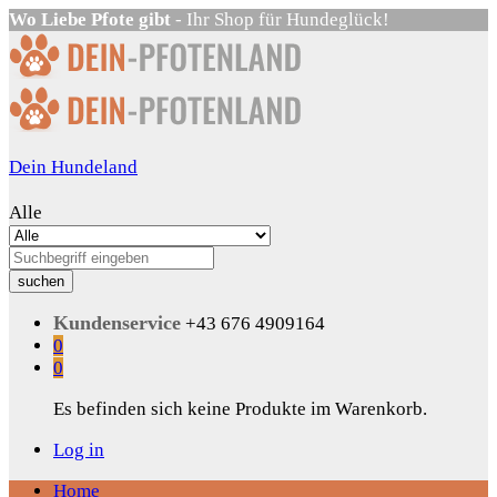
Wo Liebe Pfote gibt
- Ihr Shop für Hundeglück!
Dein Hundeland
Alle
suchen
Kundenservice
+43 676 4909164
0
0
Es befinden sich keine Produkte im Warenkorb.
Log in
Home