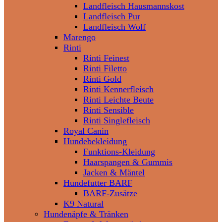
Landfleisch Hausmannskost
Landfleisch Pur
Landfleisch Wolf
Marengo
Rinti
Rinti Feinest
Rinti Filetto
Rinti Gold
Rinti Kennerfleisch
Rinti Leichte Beute
Rinti Sensible
Rinti Singlefleisch
Royal Canin
Hundebekleidung
Funktions-Kleidung
Haarspangen & Gummis
Jacken & Mäntel
Hundefutter BARF
BARF-Zusätze
K9 Natural
Hundenäpfe & Tränken