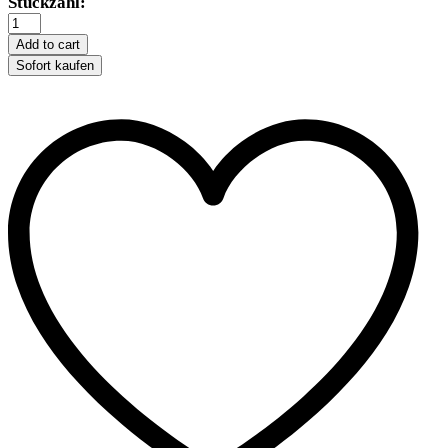
Trixie
Stückzahl:
Latex-
Seestern
Add to cart
-
Sofort kaufen
23
cm
quantity