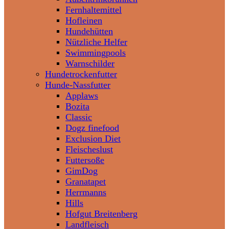
Fernhaltemittel
Hofleinen
Hundehütten
Nützliche Helfer
Swimmingpools
Warnschilder
Hundetrockenfutter
Hunde-Nassfutter
Applaws
Bozita
Classic
Dogz finefood
Exclusion Diet
Fleischeslust
Futtersoße
GimDog
Granatapet
Herrmanns
Hills
Hofgut Breitenberg
Landfleisch