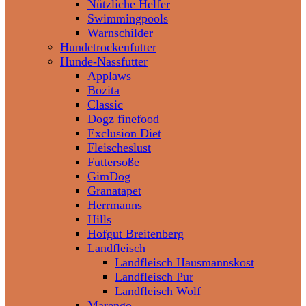
Nützliche Helfer
Swimmingpools
Warnschilder
Hundetrockenfutter
Hunde-Nassfutter
Applaws
Bozita
Classic
Dogz finefood
Exclusion Diet
Fleischeslust
Futtersoße
GimDog
Granatapet
Herrmanns
Hills
Hofgut Breitenberg
Landfleisch
Landfleisch Hausmannskost
Landfleisch Pur
Landfleisch Wolf
Marengo