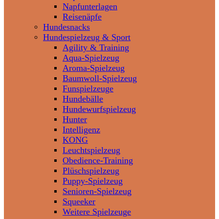
Napfunterlagen
Reisenäpfe
Hundesnacks
Hundespielzeug & Sport
Agility & Training
Aqua-Spielzeug
Aroma-Spielzeug
Baumwoll-Spielzeug
Funspielzeuge
Hundebälle
Hundewurfspielzeug
Hunter
Intelligenz
KONG
Leuchtspielzeug
Obedience-Training
Plüschspielzeug
Puppy-Spielzeug
Senioren-Spielzeug
Squeeker
Weitere Spielzeuge