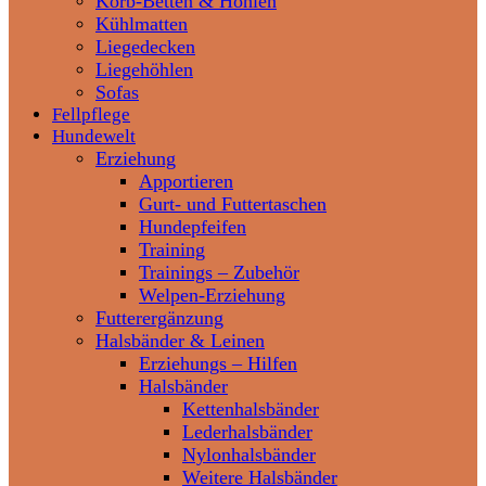
Korb-Betten & Höhlen
Kühlmatten
Liegedecken
Liegehöhlen
Sofas
Fellpflege
Hundewelt
Erziehung
Apportieren
Gurt- und Futtertaschen
Hundepfeifen
Training
Trainings – Zubehör
Welpen-Erziehung
Futterergänzung
Halsbänder & Leinen
Erziehungs – Hilfen
Halsbänder
Kettenhalsbänder
Lederhalsbänder
Nylonhalsbänder
Weitere Halsbänder