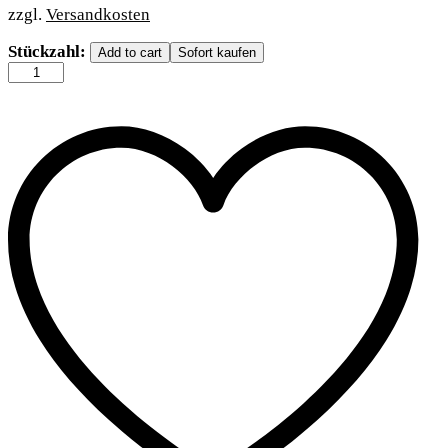
zzgl.
Versandkosten
Trixie
Stückzahl:
Add to cart
Sofort kaufen
BE
NORDIC
Möwe
Hinnerk
-
35
cm
quantity