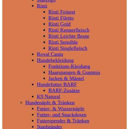
Rinti
Rinti Feinest
Rinti Filetto
Rinti Gold
Rinti Kennerfleisch
Rinti Leichte Beute
Rinti Sensible
Rinti Singlefleisch
Royal Canin
Hundebekleidung
Funktions-Kleidung
Haarspangen & Gummis
Jacken & Mäntel
Hundefutter BARF
BARF-Zusätze
K9 Natural
Hundenäpfe & Tränken
Futter- & Wassernäpfe
Futter- und Snackdosen
Futterspender & Tränken
Napfständer