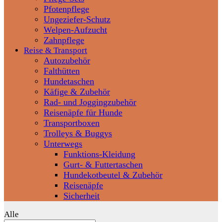
Pfotenpflege
Ungeziefer-Schutz
Welpen-Aufzucht
Zahnpflege
Reise & Transport
Autozubehör
Falthütten
Hundetaschen
Käfige & Zubehör
Rad- und Joggingzubehör
Reisenäpfe für Hunde
Transportboxen
Trolleys & Buggys
Unterwegs
Funktions-Kleidung
Gurt- & Futtertaschen
Hundekotbeutel & Zubehör
Reisenäpfe
Sicherheit
Alle