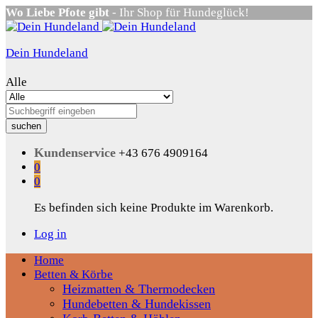
Wo Liebe Pfote gibt
- Ihr Shop für Hundeglück!
Dein Hundeland
Alle
suchen
Kundenservice
+43 676 4909164
0
0
Es befinden sich keine Produkte im Warenkorb.
Log in
Home
Betten & Körbe
Heizmatten & Thermodecken
Hundebetten & Hundekissen