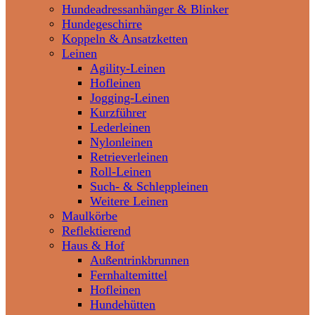
Hundeadressanhänger & Blinker
Hundegeschirre
Koppeln & Ansatzketten
Leinen
Agility-Leinen
Hofleinen
Jogging-Leinen
Kurzführer
Lederleinen
Nylonleinen
Retrieverleinen
Roll-Leinen
Such- & Schleppleinen
Weitere Leinen
Maulkörbe
Reflektierend
Haus & Hof
Außentrinkbrunnen
Fernhaltemittel
Hofleinen
Hundehütten