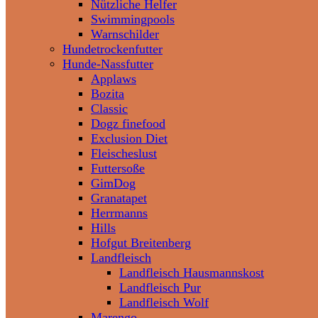
Nützliche Helfer
Swimmingpools
Warnschilder
Hundetrockenfutter
Hunde-Nassfutter
Applaws
Bozita
Classic
Dogz finefood
Exclusion Diet
Fleischeslust
Futtersoße
GimDog
Granatapet
Herrmanns
Hills
Hofgut Breitenberg
Landfleisch
Landfleisch Hausmannskost
Landfleisch Pur
Landfleisch Wolf
Marengo