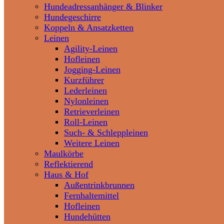
Hundeadressanhänger & Blinker
Hundegeschirre
Koppeln & Ansatzketten
Leinen
Agility-Leinen
Hofleinen
Jogging-Leinen
Kurzführer
Lederleinen
Nylonleinen
Retrieverleinen
Roll-Leinen
Such- & Schleppleinen
Weitere Leinen
Maulkörbe
Reflektierend
Haus & Hof
Außentrinkbrunnen
Fernhaltemittel
Hofleinen
Hundehütten