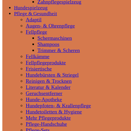
Zahnpflegespielzeug
Hundespielzeug
Pflege & Gesundheit
Adaptil
Augen- & Ohrenpflege
Fellpflege
Schermaschinen
Shampoos
Trimmer & Scheren
Fellkämme
Fellpflegeprodukte
Frisiertische
Hundebürsten & Striegel
Reinigen & Trocknen
Literatur & Kalender
Geruchsentferner
Hunde-Apotheke
Hundepfoten- & Krallenpflege
Hundetoiletten & Hygiene
Mehr Pflegeprodukte
Pflege-Handschuhe
Pflege-Sets