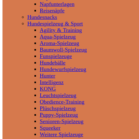
Napfunterlagen
Reisenäpfe
Hundesnacks
Hundespielzeug & Sport
Agility & Training
Aqua-Spielzeug
Aroma-Spielzeug
Baumwoll-Spielzeug
Funspielzeuge
Hundebälle
Hundewurfspielzeug
Hunter
Intelligenz
KONG
Leuchtspielzeug
Obedience-Training
Plüschspielzeug
Puppy-Spielzeug
Senioren-Spielzeug
Squeeker
Weitere Spielzeuge