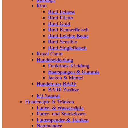
Rinti
Rinti Feinest
Rinti Filetto
Rinti Gold
Rinti Kennerfleisch
Rinti Leichte Beute
Rinti Sensible
Rinti Singlefleisch
Royal Canin
Hundebekleidung
Funktions-Kleidung
Haarspangen & Gummis
Jacken & Mäntel
Hundefutter BARF
BARF-Zusätze
K9 Natural
Hundenäpfe & Tränken
Futter- & Wassernäpfe
Futter- und Snackdosen
Futterspender & Tränken
Napfständer