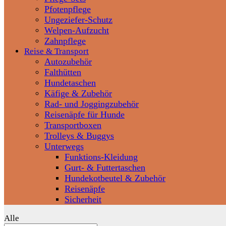
Pfotenpflege
Ungeziefer-Schutz
Welpen-Aufzucht
Zahnpflege
Reise & Transport
Autozubehör
Falthütten
Hundetaschen
Käfige & Zubehör
Rad- und Joggingzubehör
Reisenäpfe für Hunde
Transportboxen
Trolleys & Buggys
Unterwegs
Funktions-Kleidung
Gurt- & Futtertaschen
Hundekotbeutel & Zubehör
Reisenäpfe
Sicherheit
Alle