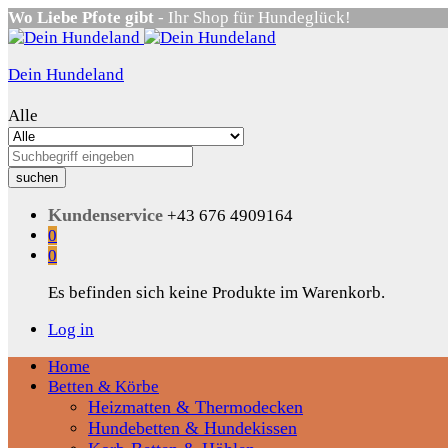
Wo Liebe Pfote gibt
- Ihr Shop für Hundeglück!
Dein Hundeland
Alle
suchen
Kundenservice
+43 676 4909164
0
0
Es befinden sich keine Produkte im Warenkorb.
Log in
Home
Betten & Körbe
Heizmatten & Thermodecken
Hundebetten & Hundekissen