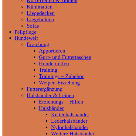
Korb-Betten & Höhlen
Kühlmatten
Liegedecken
Liegehöhlen
Sofas
Fellpflege
Hundewelt
Erziehung
Apportieren
Gurt- und Futtertaschen
Hundepfeifen
Training
Trainings – Zubehör
Welpen-Erziehung
Futterergänzung
Halsbänder & Leinen
Erziehungs – Hilfen
Halsbänder
Kettenhalsbänder
Lederhalsbänder
Nylonhalsbänder
Weitere Halsbänder