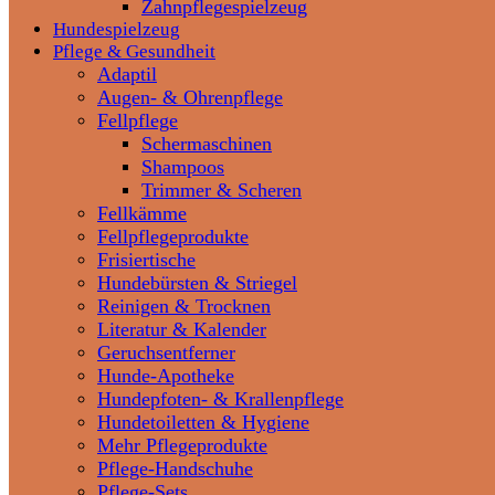
Zahnpflegespielzeug
Hundespielzeug
Pflege & Gesundheit
Adaptil
Augen- & Ohrenpflege
Fellpflege
Schermaschinen
Shampoos
Trimmer & Scheren
Fellkämme
Fellpflegeprodukte
Frisiertische
Hundebürsten & Striegel
Reinigen & Trocknen
Literatur & Kalender
Geruchsentferner
Hunde-Apotheke
Hundepfoten- & Krallenpflege
Hundetoiletten & Hygiene
Mehr Pflegeprodukte
Pflege-Handschuhe
Pflege-Sets