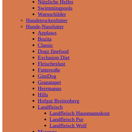
Nützliche Helfer
Swimmingpools
Warnschilder
Hundetrockenfutter
Hunde-Nassfutter
Applaws
Bozita
Classic
Dogz finefood
Exclusion Diet
Fleischeslust
Futtersoße
GimDog
Granatapet
Herrmanns
Hills
Hofgut Breitenberg
Landfleisch
Landfleisch Hausmannskost
Landfleisch Pur
Landfleisch Wolf
Marengo