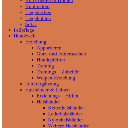
Korb-Betten & Höhlen
Kühlmatten
Liegedecken
Liegehöhlen
Sofas
Fellpflege
Hundewelt
Erziehung
Apportieren
Gurt- und Futtertaschen
Hundepfeifen
Training
Trainings – Zubehör
Welpen-Erziehung
Futterergänzung
Halsbänder & Leinen
Erziehungs – Hilfen
Halsbänder
Kettenhalsbänder
Lederhalsbänder
Nylonhalsbänder
Weitere Halsbänder