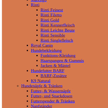
Rinti
Rinti Feinest
Rinti Filetto
Rinti Gold
Rinti Kennerfleisch
Rinti Leichte Beute
Rinti Sensible
Rinti Singlefleisch
Royal Canin
Hundebekleidung
Funktions-Kleidung
Haarspangen & Gummis
Jacken & Mäntel
Hundefutter BARF
BARF-Zusätze
K9 Natural
Hundenäpfe & Tränken
Futter- & Wassernäpfe
Futter- und Snackdosen
Futterspender & Tränken
Napfständer