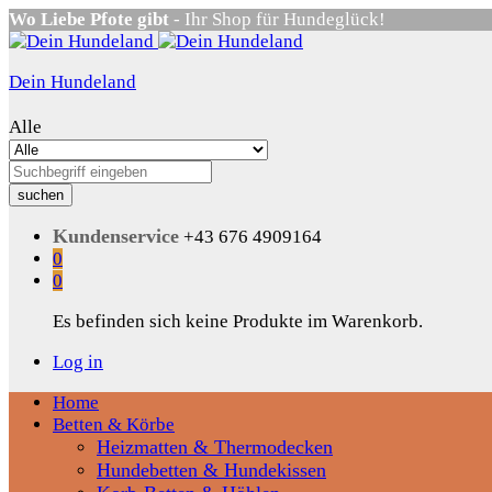
Wo Liebe Pfote gibt
- Ihr Shop für Hundeglück!
Dein Hundeland
Alle
suchen
Kundenservice
+43 676 4909164
0
0
Es befinden sich keine Produkte im Warenkorb.
Log in
Home
Betten & Körbe
Heizmatten & Thermodecken
Hundebetten & Hundekissen