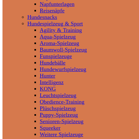
Napfunterlagen
Reisenäpfe
Hundesnacks
Hundespielzeug & Sport
Agility & Training
Aqua-Spielzeug
Aroma-Spielzeug
Baumwoll-Spielzeug
Funspielzeuge
Hundebälle
Hundewurfspielzeug
Hunter
Intelligenz
KONG
Leuchtspielzeug
Obedience-Training
Plüschspielzeug
Puppy-Spielzeug
Senioren-Spielzeug
Squeeker
Weitere Spielzeuge