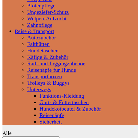
Pfotenpflege
Ungeziefer-Schutz
Welpen-Aufzucht
Zahnpflege
Reise & Transport
Autozubehör
Falthütten
Hundetaschen
Käfige & Zubehör
Rad- und Joggingzubehör
Reisenäpfe für Hunde
Transportboxen
Trolleys & Buggys
Unterwegs
Funktions-Kleidung
Gurt- & Futtertaschen
Hundekotbeutel & Zubehör
Reisenäpfe
Sicherheit
Alle