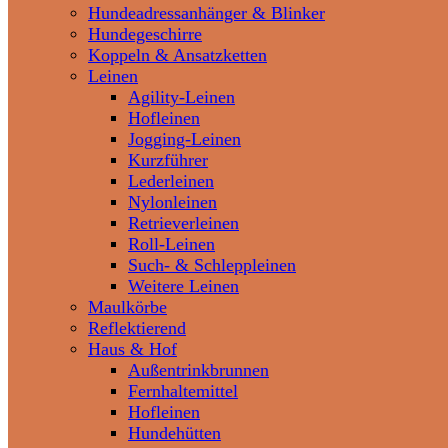
Hundeadressanhänger & Blinker
Hundegeschirre
Koppeln & Ansatzketten
Leinen
Agility-Leinen
Hofleinen
Jogging-Leinen
Kurzführer
Lederleinen
Nylonleinen
Retrieverleinen
Roll-Leinen
Such- & Schleppleinen
Weitere Leinen
Maulkörbe
Reflektierend
Haus & Hof
Außentrinkbrunnen
Fernhaltemittel
Hofleinen
Hundehütten