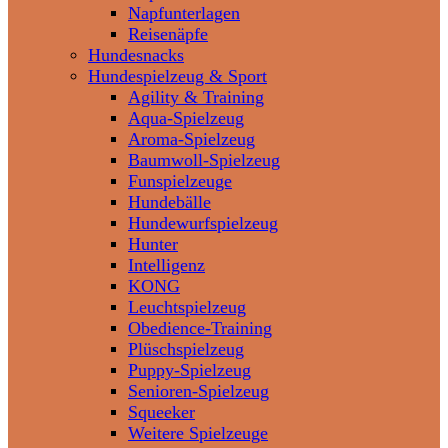
Napfunterlagen
Reisenäpfe
Hundesnacks
Hundespielzeug & Sport
Agility & Training
Aqua-Spielzeug
Aroma-Spielzeug
Baumwoll-Spielzeug
Funspielzeuge
Hundebälle
Hundewurfspielzeug
Hunter
Intelligenz
KONG
Leuchtspielzeug
Obedience-Training
Plüschspielzeug
Puppy-Spielzeug
Senioren-Spielzeug
Squeeker
Weitere Spielzeuge