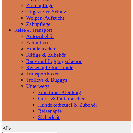
Pfotenpflege
Ungeziefer-Schutz
Welpen-Aufzucht
Zahnpflege
Reise & Transport
Autozubehör
Falthütten
Hundetaschen
Käfige & Zubehör
Rad- und Joggingzubehör
Reisenäpfe für Hunde
Transportboxen
Trolleys & Buggys
Unterwegs
Funktions-Kleidung
Gurt- & Futtertaschen
Hundekotbeutel & Zubehör
Reisenäpfe
Sicherheit
Alle