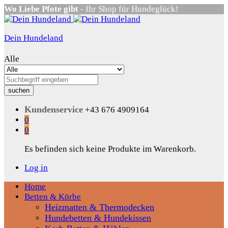
Wo Liebe Pfote gibt
- Ihr Shop für Hundeglück!
Dein Hundeland
Alle
suchen
Kundenservice
+43 676 4909164
0
0
Es befinden sich keine Produkte im Warenkorb.
Log in
Home
Betten & Körbe
Heizmatten & Thermodecken
Hundebetten & Hundekissen