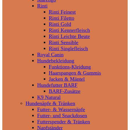
Rinti
Rinti Feinest
Rinti Filetto
Rinti Gold
Rinti Kennerfleisch
Rinti Leichte Beute
Rinti Sensible
Rinti Singlefleisch
Royal Canin
Hundebekleidung
Funktions-Kleidung
Haarspangen & Gummis
Jacken & Mäntel
Hundefutter BARF
BARF-Zusätze
K9 Natural
Hundenäpfe & Tränken
Futter- & Wassernäpfe
Futter- und Snackdosen
Futterspender & Tränken
Napfständer