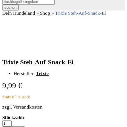
suchen
Dein Hundeland
»
Shop
»
Trixie Steh-Auf-Snack-Ei
Trixie Steh-Auf-Snack-Ei
Hersteller:
Trixie
9,99
€
Status:
5 in stock
zzgl.
Versandkosten
Trixie
Stückzahl:
Steh-