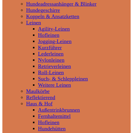
Hundeadressanhänger & Blinker
Hundegeschirre
Koppeln & Ansatzketten
Leinen
Agility-Leinen
Hofleinen
Jogging-Leinen
Kurzführer
Lederleinen
Nylonleinen
Retrieverleinen
Roll-Leinen
Such- & Schleppleinen
Weitere Leinen
Maulkörbe
Reflektierend
Haus & Hof
Außentrinkbrunnen
Fernhaltemittel
Hofleinen
Hundehütten