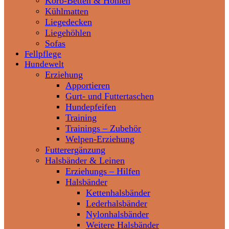
Korb-Betten & Höhlen
Kühlmatten
Liegedecken
Liegehöhlen
Sofas
Fellpflege
Hundewelt
Erziehung
Apportieren
Gurt- und Futtertaschen
Hundepfeifen
Training
Trainings – Zubehör
Welpen-Erziehung
Futterergänzung
Halsbänder & Leinen
Erziehungs – Hilfen
Halsbänder
Kettenhalsbänder
Lederhalsbänder
Nylonhalsbänder
Weitere Halsbänder