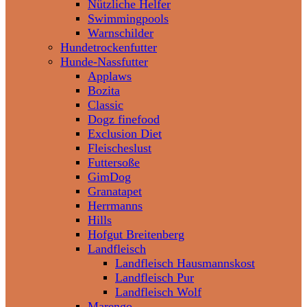
Nützliche Helfer
Swimmingpools
Warnschilder
Hundetrockenfutter
Hunde-Nassfutter
Applaws
Bozita
Classic
Dogz finefood
Exclusion Diet
Fleischeslust
Futtersoße
GimDog
Granatapet
Herrmanns
Hills
Hofgut Breitenberg
Landfleisch
Landfleisch Hausmannskost
Landfleisch Pur
Landfleisch Wolf
Marengo