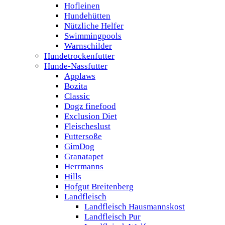
Hofleinen
Hundehütten
Nützliche Helfer
Swimmingpools
Warnschilder
Hundetrockenfutter
Hunde-Nassfutter
Applaws
Bozita
Classic
Dogz finefood
Exclusion Diet
Fleischeslust
Futtersoße
GimDog
Granatapet
Herrmanns
Hills
Hofgut Breitenberg
Landfleisch
Landfleisch Hausmannskost
Landfleisch Pur