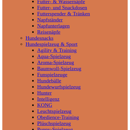
Futter- & Wassernäpfe
Futter- und Snackdosen
Futterspender & Tränken
Napfständer
Napfunterlagen
Reisenäpfe
Hundesnacks
Hundespielzeug & Sport
Agility & Training
Aqua-Spielzeug
Aroma-Spielzeug
Baumwoll-Spielzeug
Funspielzeuge
Hundebälle
Hundewurfspielzeug
Hunter
Intelligenz
KONG
Leuchtspielzeug
Obedience-Training
Plüschspielzeug
Puppy-Spielzeug