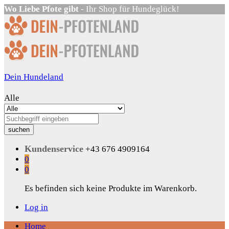
Wo Liebe Pfote gibt
- Ihr Shop für Hundeglück!
Dein Hundeland
Alle
suchen
Kundenservice
+43 676 4909164
0
0
Es befinden sich keine Produkte im Warenkorb.
Log in
Home