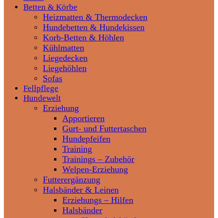
Betten & Körbe
Heizmatten & Thermodecken
Hundebetten & Hundekissen
Korb-Betten & Höhlen
Kühlmatten
Liegedecken
Liegehöhlen
Sofas
Fellpflege
Hundewelt
Erziehung
Apportieren
Gurt- und Futtertaschen
Hundepfeifen
Training
Trainings – Zubehör
Welpen-Erziehung
Futterergänzung
Halsbänder & Leinen
Erziehungs – Hilfen
Halsbänder