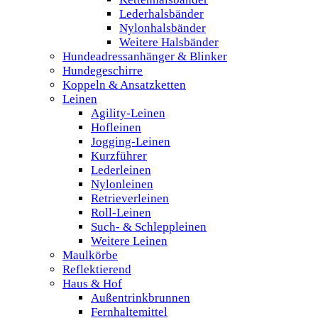
Lederhalsbänder
Nylonhalsbänder
Weitere Halsbänder
Hundeadressanhänger & Blinker
Hundegeschirre
Koppeln & Ansatzketten
Leinen
Agility-Leinen
Hofleinen
Jogging-Leinen
Kurzführer
Lederleinen
Nylonleinen
Retrieverleinen
Roll-Leinen
Such- & Schleppleinen
Weitere Leinen
Maulkörbe
Reflektierend
Haus & Hof
Außentrinkbrunnen
Fernhaltemittel