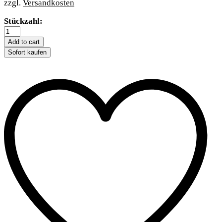
zzgl.
Versandkosten
Trixie
Stückzahl:
Dog
Activity
Add to cart
Gamble
Sofort kaufen
Box
quantity