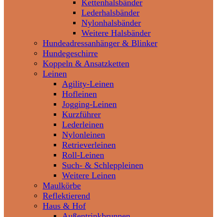
Kettenhalsbänder
Lederhalsbänder
Nylonhalsbänder
Weitere Halsbänder
Hundeadressanhänger & Blinker
Hundegeschirre
Koppeln & Ansatzketten
Leinen
Agility-Leinen
Hofleinen
Jogging-Leinen
Kurzführer
Lederleinen
Nylonleinen
Retrieverleinen
Roll-Leinen
Such- & Schleppleinen
Weitere Leinen
Maulkörbe
Reflektierend
Haus & Hof
Außentrinkbrunnen