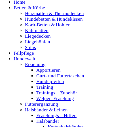
Home
Betten & Körbe
Heizmatten & Thermodecken
Hundebetten & Hundekissen
Korb-Betten & Höhlen
Kühlmatten
Liegedecken
Liegehöhlen
Sofas
Fellpflege
Hundewelt
Erziehung
Apportieren
Gurt- und Futtertaschen
Hundepfeifen
Training
Trainings – Zubehör
Welpen-Erziehung
Futterergänzung
Halsbänder & Leinen
Erziehungs – Hilfen
Halsbänder
Kettenhalsbänder