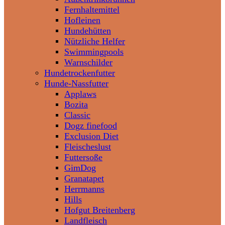
Fernhaltemittel
Hofleinen
Hundehütten
Nützliche Helfer
Swimmingpools
Warnschilder
Hundetrockenfutter
Hunde-Nassfutter
Applaws
Bozita
Classic
Dogz finefood
Exclusion Diet
Fleischeslust
Futtersoße
GimDog
Granatapet
Herrmanns
Hills
Hofgut Breitenberg
Landfleisch