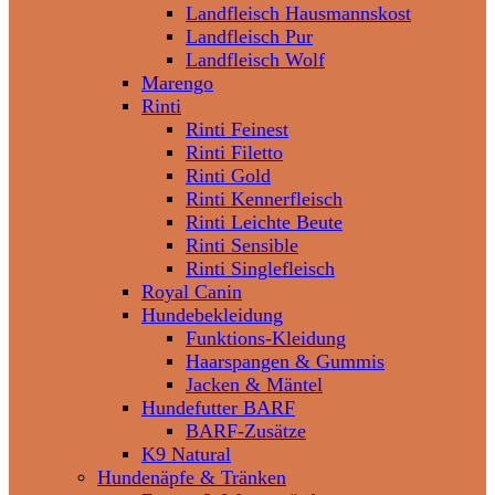
Landfleisch Hausmannskost
Landfleisch Pur
Landfleisch Wolf
Marengo
Rinti
Rinti Feinest
Rinti Filetto
Rinti Gold
Rinti Kennerfleisch
Rinti Leichte Beute
Rinti Sensible
Rinti Singlefleisch
Royal Canin
Hundebekleidung
Funktions-Kleidung
Haarspangen & Gummis
Jacken & Mäntel
Hundefutter BARF
BARF-Zusätze
K9 Natural
Hundenäpfe & Tränken