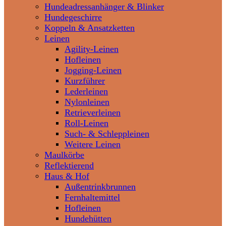
Hundeadressanhänger & Blinker
Hundegeschirre
Koppeln & Ansatzketten
Leinen
Agility-Leinen
Hofleinen
Jogging-Leinen
Kurzführer
Lederleinen
Nylonleinen
Retrieverleinen
Roll-Leinen
Such- & Schleppleinen
Weitere Leinen
Maulkörbe
Reflektierend
Haus & Hof
Außentrinkbrunnen
Fernhaltemittel
Hofleinen
Hundehütten