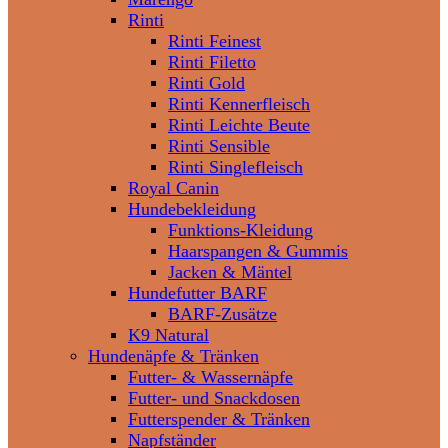
Rinti
Rinti Feinest
Rinti Filetto
Rinti Gold
Rinti Kennerfleisch
Rinti Leichte Beute
Rinti Sensible
Rinti Singlefleisch
Royal Canin
Hundebekleidung
Funktions-Kleidung
Haarspangen & Gummis
Jacken & Mäntel
Hundefutter BARF
BARF-Zusätze
K9 Natural
Hundenäpfe & Tränken
Futter- & Wassernäpfe
Futter- und Snackdosen
Futterspender & Tränken
Napfständer