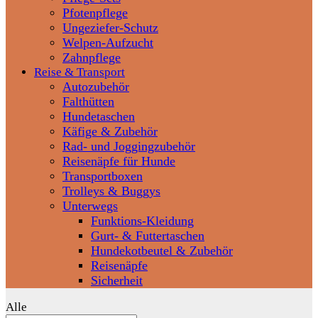
Pfotenpflege
Ungeziefer-Schutz
Welpen-Aufzucht
Zahnpflege
Reise & Transport
Autozubehör
Falthütten
Hundetaschen
Käfige & Zubehör
Rad- und Joggingzubehör
Reisenäpfe für Hunde
Transportboxen
Trolleys & Buggys
Unterwegs
Funktions-Kleidung
Gurt- & Futtertaschen
Hundekotbeutel & Zubehör
Reisenäpfe
Sicherheit
Alle