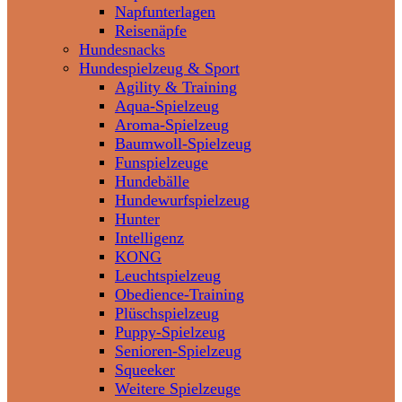
Napfunterlagen
Reisenäpfe
Hundesnacks
Hundespielzeug & Sport
Agility & Training
Aqua-Spielzeug
Aroma-Spielzeug
Baumwoll-Spielzeug
Funspielzeuge
Hundebälle
Hundewurfspielzeug
Hunter
Intelligenz
KONG
Leuchtspielzeug
Obedience-Training
Plüschspielzeug
Puppy-Spielzeug
Senioren-Spielzeug
Squeeker
Weitere Spielzeuge