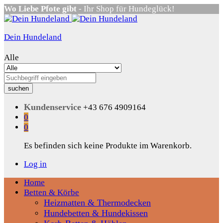
Wo Liebe Pfote gibt
- Ihr Shop für Hundeglück!
Dein Hundeland
Alle
suchen
Kundenservice
+43 676 4909164
0
0
Es befinden sich keine Produkte im Warenkorb.
Log in
Home
Betten & Körbe
Heizmatten & Thermodecken
Hundebetten & Hundekissen