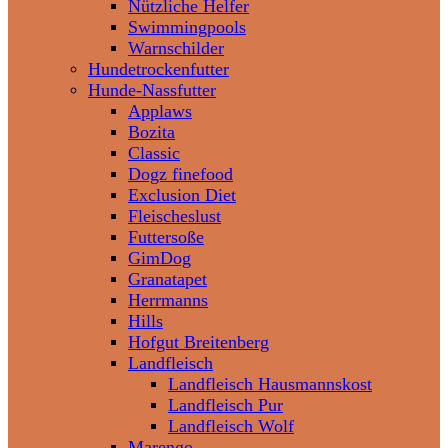
Nützliche Helfer
Swimmingpools
Warnschilder
Hundetrockenfutter
Hunde-Nassfutter
Applaws
Bozita
Classic
Dogz finefood
Exclusion Diet
Fleischeslust
Futtersoße
GimDog
Granatapet
Herrmanns
Hills
Hofgut Breitenberg
Landfleisch
Landfleisch Hausmannskost
Landfleisch Pur
Landfleisch Wolf
Marengo