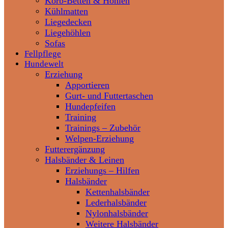
Korb-Betten & Höhlen
Kühlmatten
Liegedecken
Liegehöhlen
Sofas
Fellpflege
Hundewelt
Erziehung
Apportieren
Gurt- und Futtertaschen
Hundepfeifen
Training
Trainings – Zubehör
Welpen-Erziehung
Futterergänzung
Halsbänder & Leinen
Erziehungs – Hilfen
Halsbänder
Kettenhalsbänder
Lederhalsbänder
Nylonhalsbänder
Weitere Halsbänder