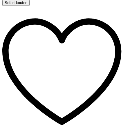
Rinderkopfhaut
Sofort kaufen
1kg
quantity