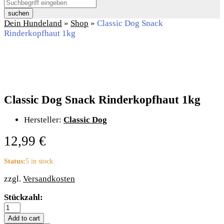
suchen
Dein Hundeland
»
Shop
»
Classic Dog Snack
Rinderkopfhaut 1kg
Classic Dog Snack Rinderkopfhaut 1kg
Hersteller:
Classic Dog
12,99
€
Status:
5 in stock
zzgl.
Versandkosten
Classic
Stückzahl:
Dog
Snack
Add to cart