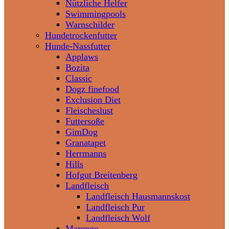
Nützliche Helfer
Swimmingpools
Warnschilder
Hundetrockenfutter
Hunde-Nassfutter
Applaws
Bozita
Classic
Dogz finefood
Exclusion Diet
Fleischeslust
Futtersoße
GimDog
Granatapet
Herrmanns
Hills
Hofgut Breitenberg
Landfleisch
Landfleisch Hausmannskost
Landfleisch Pur
Landfleisch Wolf
Marengo