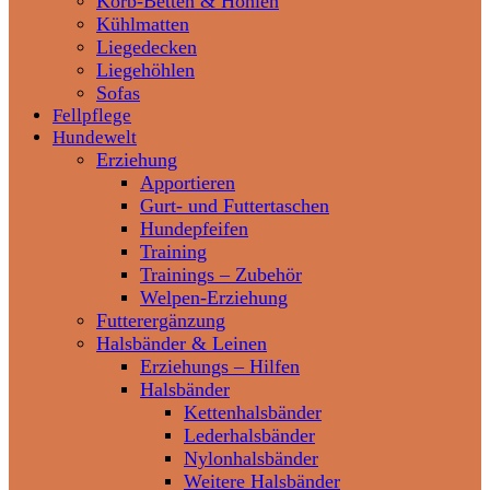
Korb-Betten & Höhlen
Kühlmatten
Liegedecken
Liegehöhlen
Sofas
Fellpflege
Hundewelt
Erziehung
Apportieren
Gurt- und Futtertaschen
Hundepfeifen
Training
Trainings – Zubehör
Welpen-Erziehung
Futterergänzung
Halsbänder & Leinen
Erziehungs – Hilfen
Halsbänder
Kettenhalsbänder
Lederhalsbänder
Nylonhalsbänder
Weitere Halsbänder