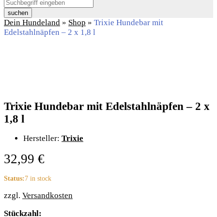
suchen
Dein Hundeland
»
Shop
»
Trixie Hundebar mit
Edelstahlnäpfen – 2 x 1,8 l
Trixie Hundebar mit Edelstahlnäpfen – 2 x
1,8 l
Hersteller:
Trixie
32,99
€
Status:
7 in stock
zzgl.
Versandkosten
Trixie
Stückzahl: