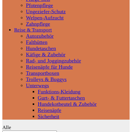
Pfotenpflege
Ungeziefer-Schutz
Welpen-Aufzucht
Zahnpflege
Reise & Transport
Autozubehör
Falthütten
Hundetaschen
Käfige & Zubehör
Rad- und Joggingzubehör
Reisenäpfe für Hunde
Transportboxen
Trolleys & Buggys
Unterwegs
Funktions-Kleidung
Gurt- & Futtertaschen
Hundekotbeutel & Zubehör
Reisenäpfe
Sicherheit
Alle