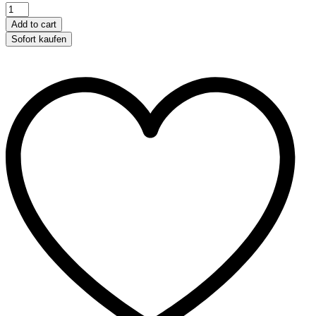
Hundebar
mit
Add to cart
Edelstahlnäpfen
Sofort kaufen
-
2
x
1,8
l
quantity