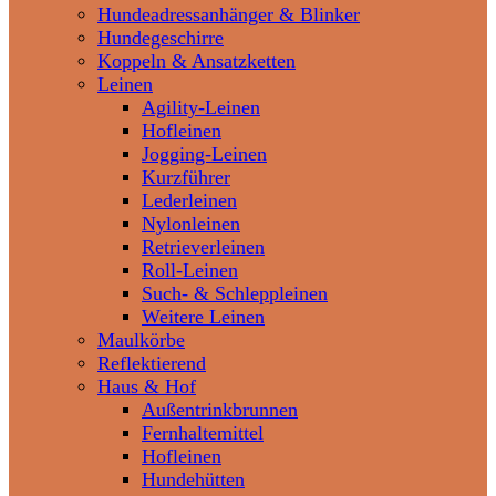
Hundeadressanhänger & Blinker
Hundegeschirre
Koppeln & Ansatzketten
Leinen
Agility-Leinen
Hofleinen
Jogging-Leinen
Kurzführer
Lederleinen
Nylonleinen
Retrieverleinen
Roll-Leinen
Such- & Schleppleinen
Weitere Leinen
Maulkörbe
Reflektierend
Haus & Hof
Außentrinkbrunnen
Fernhaltemittel
Hofleinen
Hundehütten