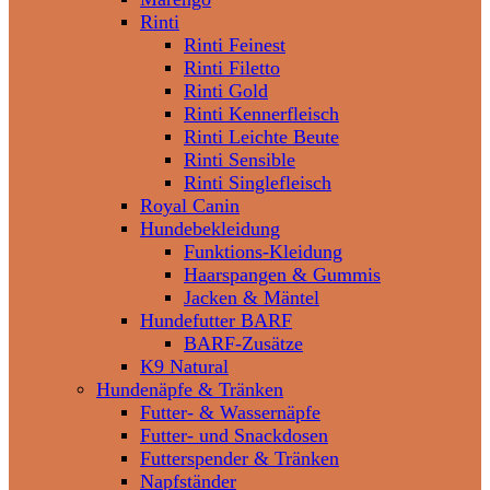
Rinti
Rinti Feinest
Rinti Filetto
Rinti Gold
Rinti Kennerfleisch
Rinti Leichte Beute
Rinti Sensible
Rinti Singlefleisch
Royal Canin
Hundebekleidung
Funktions-Kleidung
Haarspangen & Gummis
Jacken & Mäntel
Hundefutter BARF
BARF-Zusätze
K9 Natural
Hundenäpfe & Tränken
Futter- & Wassernäpfe
Futter- und Snackdosen
Futterspender & Tränken
Napfständer