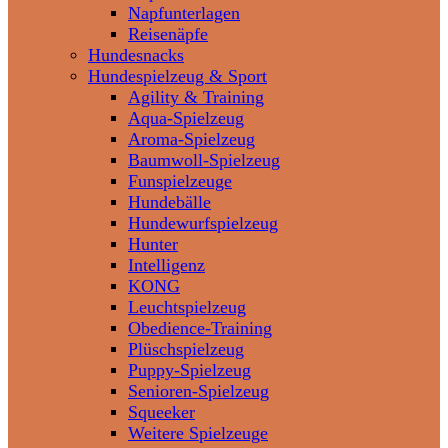
Napfunterlagen
Reisenäpfe
Hundesnacks
Hundespielzeug & Sport
Agility & Training
Aqua-Spielzeug
Aroma-Spielzeug
Baumwoll-Spielzeug
Funspielzeuge
Hundebälle
Hundewurfspielzeug
Hunter
Intelligenz
KONG
Leuchtspielzeug
Obedience-Training
Plüschspielzeug
Puppy-Spielzeug
Senioren-Spielzeug
Squeeker
Weitere Spielzeuge