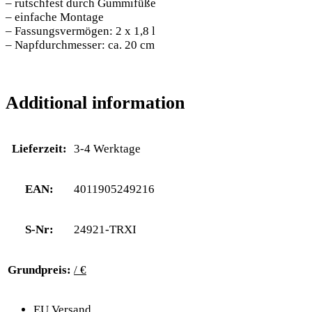
– rutschfest durch Gummifüße
– einfache Montage
– Fassungsvermögen: 2 x 1,8 l
– Napfdurchmesser: ca. 20 cm
Additional information
Lieferzeit:
3-4 Werktage
EAN:
4011905249216
S-Nr:
24921-TRXI
Grundpreis:
/ €
EU Versand