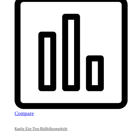
Compare
Karlie Ein-Ton-Büffelhornpfeife