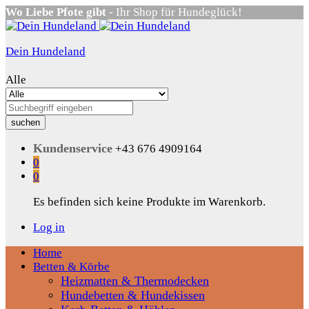
Wo Liebe Pfote gibt
- Ihr Shop für Hundeglück!
Dein Hundeland
Alle
suchen
Kundenservice
+43 676 4909164
0
0
Es befinden sich keine Produkte im Warenkorb.
Log in
Home
Betten & Körbe
Heizmatten & Thermodecken
Hundebetten & Hundekissen