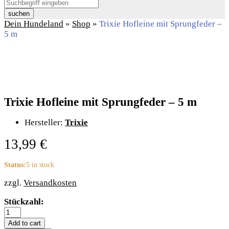
suchen
Dein Hundeland
»
Shop
»
Trixie Hofleine mit Sprungfeder –
5 m
Trixie Hofleine mit Sprungfeder – 5 m
Hersteller:
Trixie
13,99
€
Status:
5 in stock
zzgl.
Versandkosten
Trixie
Stückzahl:
Hofleine
mit
Add to cart