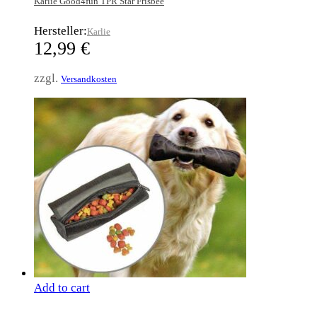
Karlie Good4fun TPR Star Frisbee
Hersteller:
Karlie
12,99
€
zzgl.
Versandkosten
Add to cart