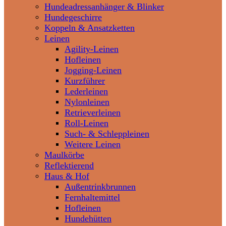
Hundeadressanhänger & Blinker
Hundegeschirre
Koppeln & Ansatzketten
Leinen
Agility-Leinen
Hofleinen
Jogging-Leinen
Kurzführer
Lederleinen
Nylonleinen
Retrieverleinen
Roll-Leinen
Such- & Schleppleinen
Weitere Leinen
Maulkörbe
Reflektierend
Haus & Hof
Außentrinkbrunnen
Fernhaltemittel
Hofleinen
Hundehütten