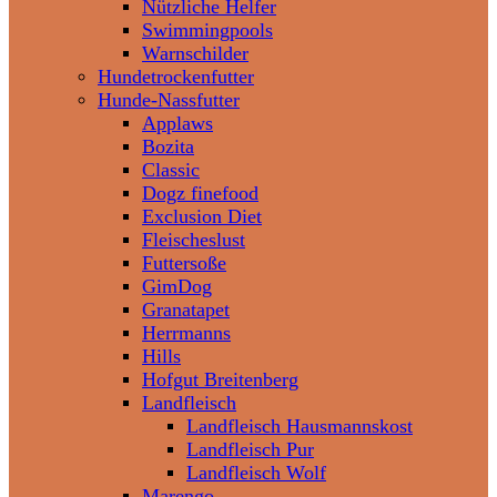
Nützliche Helfer
Swimmingpools
Warnschilder
Hundetrockenfutter
Hunde-Nassfutter
Applaws
Bozita
Classic
Dogz finefood
Exclusion Diet
Fleischeslust
Futtersoße
GimDog
Granatapet
Herrmanns
Hills
Hofgut Breitenberg
Landfleisch
Landfleisch Hausmannskost
Landfleisch Pur
Landfleisch Wolf
Marengo