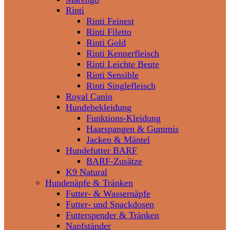
Rinti
Rinti Feinest
Rinti Filetto
Rinti Gold
Rinti Kennerfleisch
Rinti Leichte Beute
Rinti Sensible
Rinti Singlefleisch
Royal Canin
Hundebekleidung
Funktions-Kleidung
Haarspangen & Gummis
Jacken & Mäntel
Hundefutter BARF
BARF-Zusätze
K9 Natural
Hundenäpfe & Tränken
Futter- & Wassernäpfe
Futter- und Snackdosen
Futterspender & Tränken
Napfständer