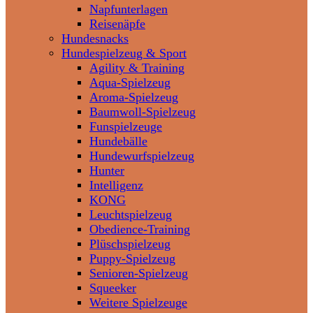
Napfunterlagen
Reisenäpfe
Hundesnacks
Hundespielzeug & Sport
Agility & Training
Aqua-Spielzeug
Aroma-Spielzeug
Baumwoll-Spielzeug
Funspielzeuge
Hundebälle
Hundewurfspielzeug
Hunter
Intelligenz
KONG
Leuchtspielzeug
Obedience-Training
Plüschspielzeug
Puppy-Spielzeug
Senioren-Spielzeug
Squeeker
Weitere Spielzeuge