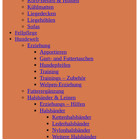
Korb-Betten & Höhlen
Kühlmatten
Liegedecken
Liegehöhlen
Sofas
Fellpflege
Hundewelt
Erziehung
Apportieren
Gurt- und Futtertaschen
Hundepfeifen
Training
Trainings – Zubehör
Welpen-Erziehung
Futterergänzung
Halsbänder & Leinen
Erziehungs – Hilfen
Halsbänder
Kettenhalsbänder
Lederhalsbänder
Nylonhalsbänder
Weitere Halsbänder