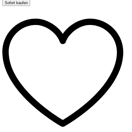
Sprungfeder
Sofort kaufen
-
5
m
quantity