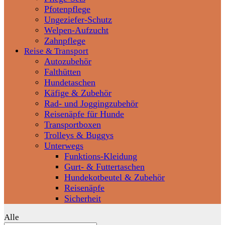
Pfotenpflege
Ungeziefer-Schutz
Welpen-Aufzucht
Zahnpflege
Reise & Transport
Autozubehör
Falthütten
Hundetaschen
Käfige & Zubehör
Rad- und Joggingzubehör
Reisenäpfe für Hunde
Transportboxen
Trolleys & Buggys
Unterwegs
Funktions-Kleidung
Gurt- & Futtertaschen
Hundekotbeutel & Zubehör
Reisenäpfe
Sicherheit
Alle