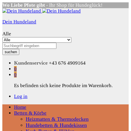
Wo Liebe Pfote gibt
- Ihr Shop für Hundeglück!
Dein Hundeland
Alle
suchen
Kundenservice
+43 676 4909164
0
0
Es befinden sich keine Produkte im Warenkorb.
Log in
Home
Betten & Körbe
Heizmatten & Thermodecken
Hundebetten & Hundekissen