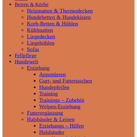
Betten & Körbe
Heizmatten & Thermodecken
Hundebetten & Hundekissen
Korb-Betten & Höhlen
Kühlmatten
Liegedecken
Liegehöhlen
Sofas
Fellpflege
Hundewelt
Erziehung
Apportieren
Gurt- und Futtertaschen
Hundepfeifen
Training
Trainings – Zubehör
Welpen-Erziehung
Futterergänzung
Halsbänder & Leinen
Erziehungs – Hilfen
Halsbänder