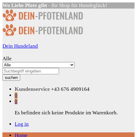
Wo Liebe Pfote gibt
- Ihr Shop für Hundeglück!
Dein Hundeland
Alle
suchen
Kundenservice
+43 676 4909164
0
0
Es befinden sich keine Produkte im Warenkorb.
Log in
Home