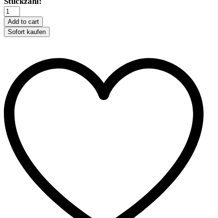
Trixie
Stückzahl:
Hofkette
-
Add to cart
5
Sofort kaufen
m
/
3
mm
quantity