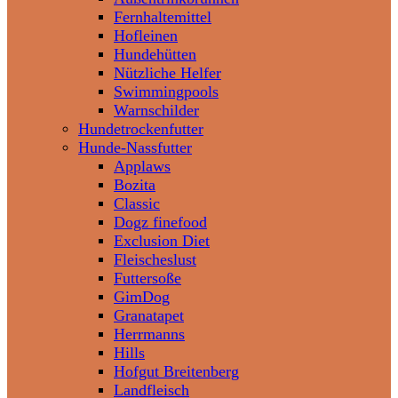
Fernhaltemittel
Hofleinen
Hundehütten
Nützliche Helfer
Swimmingpools
Warnschilder
Hundetrockenfutter
Hunde-Nassfutter
Applaws
Bozita
Classic
Dogz finefood
Exclusion Diet
Fleischeslust
Futtersoße
GimDog
Granatapet
Herrmanns
Hills
Hofgut Breitenberg
Landfleisch