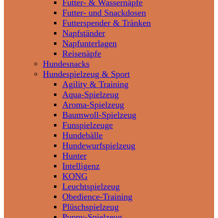
Futter- & Wassernäpfe
Futter- und Snackdosen
Futterspender & Tränken
Napfständer
Napfunterlagen
Reisenäpfe
Hundesnacks
Hundespielzeug & Sport
Agility & Training
Aqua-Spielzeug
Aroma-Spielzeug
Baumwoll-Spielzeug
Funspielzeuge
Hundebälle
Hundewurfspielzeug
Hunter
Intelligenz
KONG
Leuchtspielzeug
Obedience-Training
Plüschspielzeug
Puppy-Spielzeug