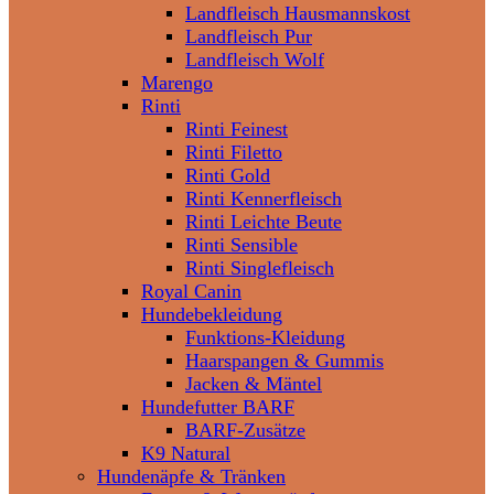
Landfleisch Hausmannskost
Landfleisch Pur
Landfleisch Wolf
Marengo
Rinti
Rinti Feinest
Rinti Filetto
Rinti Gold
Rinti Kennerfleisch
Rinti Leichte Beute
Rinti Sensible
Rinti Singlefleisch
Royal Canin
Hundebekleidung
Funktions-Kleidung
Haarspangen & Gummis
Jacken & Mäntel
Hundefutter BARF
BARF-Zusätze
K9 Natural
Hundenäpfe & Tränken