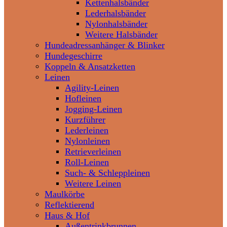
Kettenhalsbänder
Lederhalsbänder
Nylonhalsbänder
Weitere Halsbänder
Hundeadressanhänger & Blinker
Hundegeschirre
Koppeln & Ansatzketten
Leinen
Agility-Leinen
Hofleinen
Jogging-Leinen
Kurzführer
Lederleinen
Nylonleinen
Retrieverleinen
Roll-Leinen
Such- & Schleppleinen
Weitere Leinen
Maulkörbe
Reflektierend
Haus & Hof
Außentrinkbrunnen