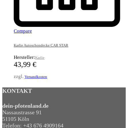
Compare
Karlie Autoschondecke CAR STAR
Hersteller:
Karlie
43,99
€
zzgl.
Versandkosten
KONTAKT
dein-pfotenland.de
Nassaustrasse 91
51105 Köln
Telefon: +43 676 4909164‬