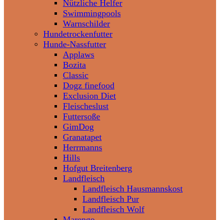
Nützliche Helfer
Swimmingpools
Warnschilder
Hundetrockenfutter
Hunde-Nassfutter
Applaws
Bozita
Classic
Dogz finefood
Exclusion Diet
Fleischeslust
Futtersoße
GimDog
Granatapet
Herrmanns
Hills
Hofgut Breitenberg
Landfleisch
Landfleisch Hausmannskost
Landfleisch Pur
Landfleisch Wolf
Marengo