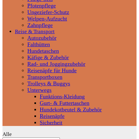
Pfotenpflege
Ungeziefer-Schutz
Welpen-Aufzucht
Zahnpflege
Reise & Transport
Autozubehör
Falthütten
Hundetaschen
Käfige & Zubehör
Rad- und Joggingzubehör
Reisenäpfe für Hunde
Transportboxen
Trolleys & Buggys
Unterwegs
Funktions-Kleidung
Gurt- & Futtertaschen
Hundekotbeutel & Zubehör
Reisenäpfe
Sicherheit
Alle