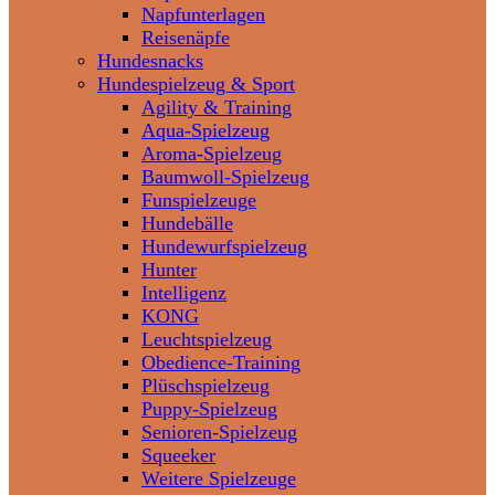
Napfunterlagen
Reisenäpfe
Hundesnacks
Hundespielzeug & Sport
Agility & Training
Aqua-Spielzeug
Aroma-Spielzeug
Baumwoll-Spielzeug
Funspielzeuge
Hundebälle
Hundewurfspielzeug
Hunter
Intelligenz
KONG
Leuchtspielzeug
Obedience-Training
Plüschspielzeug
Puppy-Spielzeug
Senioren-Spielzeug
Squeeker
Weitere Spielzeuge