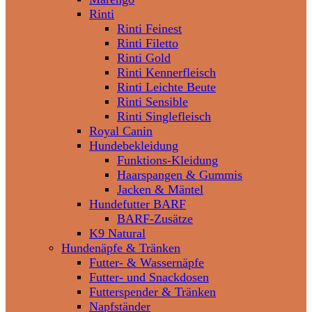
Rinti
Rinti Feinest
Rinti Filetto
Rinti Gold
Rinti Kennerfleisch
Rinti Leichte Beute
Rinti Sensible
Rinti Singlefleisch
Royal Canin
Hundebekleidung
Funktions-Kleidung
Haarspangen & Gummis
Jacken & Mäntel
Hundefutter BARF
BARF-Zusätze
K9 Natural
Hundenäpfe & Tränken
Futter- & Wassernäpfe
Futter- und Snackdosen
Futterspender & Tränken
Napfständer