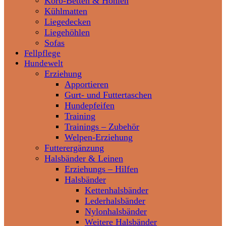
Korb-Betten & Höhlen
Kühlmatten
Liegedecken
Liegehöhlen
Sofas
Fellpflege
Hundewelt
Erziehung
Apportieren
Gurt- und Futtertaschen
Hundepfeifen
Training
Trainings – Zubehör
Welpen-Erziehung
Futterergänzung
Halsbänder & Leinen
Erziehungs – Hilfen
Halsbänder
Kettenhalsbänder
Lederhalsbänder
Nylonhalsbänder
Weitere Halsbänder