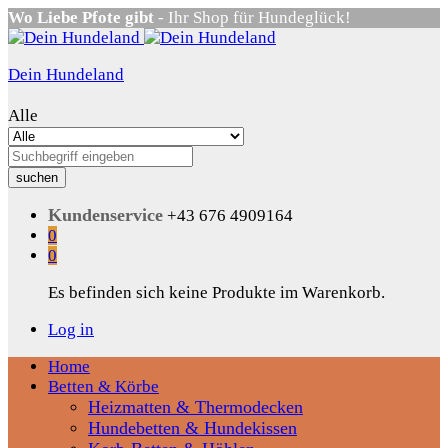
Wo Liebe Pfote gibt
- Ihr Shop für Hundeglück!
Dein Hundeland
Alle
suchen
Kundenservice
+43 676 4909164
0
0
Es befinden sich keine Produkte im Warenkorb.
Log in
Home
Betten & Körbe
Heizmatten & Thermodecken
Hundebetten & Hundekissen