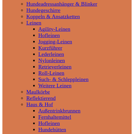
Hundeadressanhänger & Blinker
Hundegeschirre
Koppeln & Ansatzketten
Leinen
Agility-Leinen
Hofleinen
Jogging-Leinen
Kurzführer
Lederleinen
Nylonleinen
Retrieverleinen
Roll-Leinen
Such- & Schleppleinen
Weitere Leinen
Maulkörbe
Reflektierend
Haus & Hof
Außentrinkbrunnen
Fernhaltemittel
Hofleinen
Hundehütten