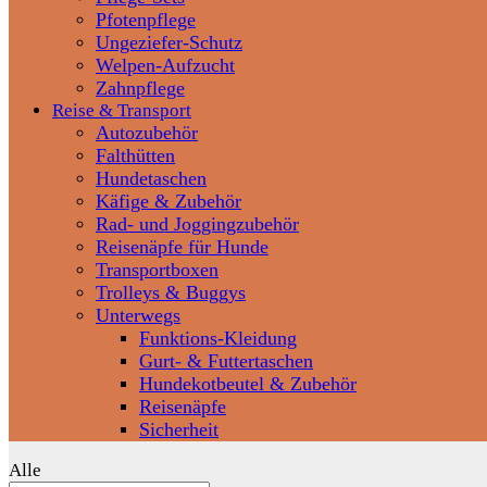
Pfotenpflege
Ungeziefer-Schutz
Welpen-Aufzucht
Zahnpflege
Reise & Transport
Autozubehör
Falthütten
Hundetaschen
Käfige & Zubehör
Rad- und Joggingzubehör
Reisenäpfe für Hunde
Transportboxen
Trolleys & Buggys
Unterwegs
Funktions-Kleidung
Gurt- & Futtertaschen
Hundekotbeutel & Zubehör
Reisenäpfe
Sicherheit
Alle