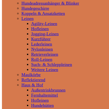
Hundeadressanhänger & Blinker
Hundegeschirre
Koppeln & Ansatzketten
Leinen
Agility-Leinen
Hofleinen
Jogging-Leinen
Kurzführer
Lederleinen
Nylonleinen
Retrieverleinen
Roll-Leinen
Such- & Schleppleinen
Weitere Leinen
Maulkörbe
Reflektierend
Haus & Hof
Außentrinkbrunnen
Fernhaltemittel
Hofleinen
Hundehütten