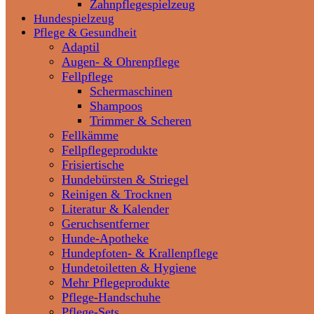
Zahnpflegespielzeug
Hundespielzeug
Pflege & Gesundheit
Adaptil
Augen- & Ohrenpflege
Fellpflege
Schermaschinen
Shampoos
Trimmer & Scheren
Fellkämme
Fellpflegeprodukte
Frisiertische
Hundebürsten & Striegel
Reinigen & Trocknen
Literatur & Kalender
Geruchsentferner
Hunde-Apotheke
Hundepfoten- & Krallenpflege
Hundetoiletten & Hygiene
Mehr Pflegeprodukte
Pflege-Handschuhe
Pflege-Sets