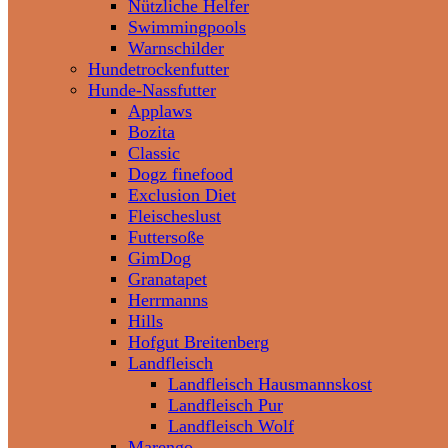
Nützliche Helfer
Swimmingpools
Warnschilder
Hundetrockenfutter
Hunde-Nassfutter
Applaws
Bozita
Classic
Dogz finefood
Exclusion Diet
Fleischeslust
Futtersoße
GimDog
Granatapet
Herrmanns
Hills
Hofgut Breitenberg
Landfleisch
Landfleisch Hausmannskost
Landfleisch Pur
Landfleisch Wolf
Marengo