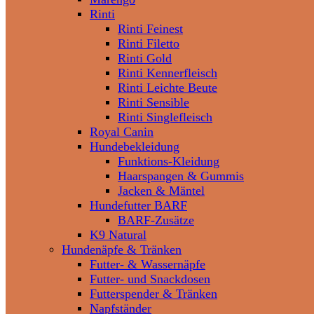
Rinti
Rinti Feinest
Rinti Filetto
Rinti Gold
Rinti Kennerfleisch
Rinti Leichte Beute
Rinti Sensible
Rinti Singlefleisch
Royal Canin
Hundebekleidung
Funktions-Kleidung
Haarspangen & Gummis
Jacken & Mäntel
Hundefutter BARF
BARF-Zusätze
K9 Natural
Hundenäpfe & Tränken
Futter- & Wassernäpfe
Futter- und Snackdosen
Futterspender & Tränken
Napfständer