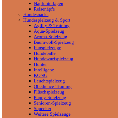
Napfunterlagen
Reisenäpfe
Hundesnacks
Hundespielzeug & Sport
Agility & Training
Aqua-Spielzeug
Aroma-Spielzeug
Baumwoll-Spielzeug
Funspielzeuge
Hundebälle
Hundewurfspielzeug
Hunter
Intelligenz
KONG
Leuchtspielzeug
Obedience-Training
Plüschspielzeug
Puppy-Spielzeug
Senioren-Spielzeug
Squeeker
Weitere Spielzeuge