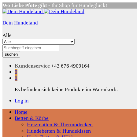
Wo Liebe Pfote gibt
- Ihr Shop für Hundeglück!
Dein Hundeland
Alle
suchen
Kundenservice
+43 676 4909164
0
0
Es befinden sich keine Produkte im Warenkorb.
Log in
Home
Betten & Körbe
Heizmatten & Thermodecken
Hundebetten & Hundekissen