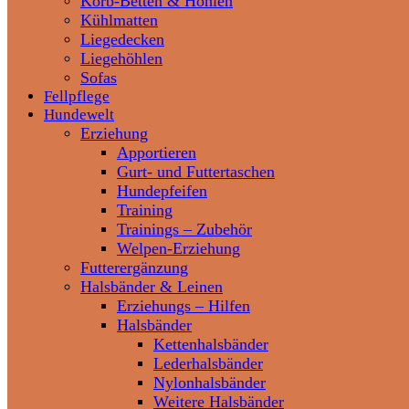
Korb-Betten & Höhlen
Kühlmatten
Liegedecken
Liegehöhlen
Sofas
Fellpflege
Hundewelt
Erziehung
Apportieren
Gurt- und Futtertaschen
Hundepfeifen
Training
Trainings – Zubehör
Welpen-Erziehung
Futterergänzung
Halsbänder & Leinen
Erziehungs – Hilfen
Halsbänder
Kettenhalsbänder
Lederhalsbänder
Nylonhalsbänder
Weitere Halsbänder