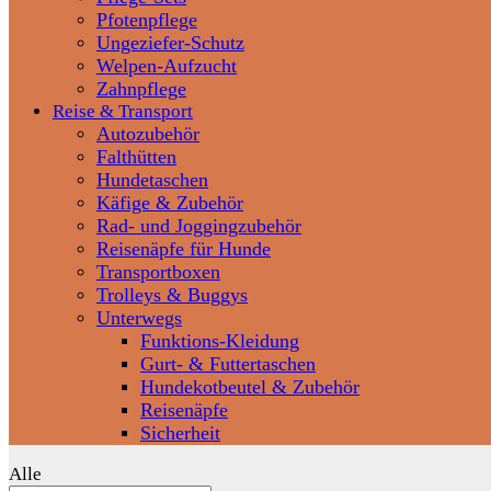
Pfotenpflege
Ungeziefer-Schutz
Welpen-Aufzucht
Zahnpflege
Reise & Transport
Autozubehör
Falthütten
Hundetaschen
Käfige & Zubehör
Rad- und Joggingzubehör
Reisenäpfe für Hunde
Transportboxen
Trolleys & Buggys
Unterwegs
Funktions-Kleidung
Gurt- & Futtertaschen
Hundekotbeutel & Zubehör
Reisenäpfe
Sicherheit
Alle