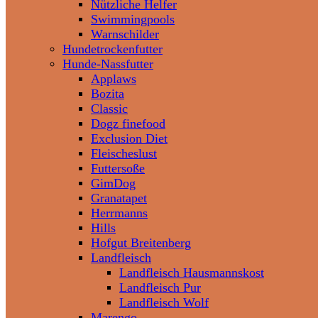
Nützliche Helfer
Swimmingpools
Warnschilder
Hundetrockenfutter
Hunde-Nassfutter
Applaws
Bozita
Classic
Dogz finefood
Exclusion Diet
Fleischeslust
Futtersoße
GimDog
Granatapet
Herrmanns
Hills
Hofgut Breitenberg
Landfleisch
Landfleisch Hausmannskost
Landfleisch Pur
Landfleisch Wolf
Marengo