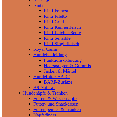
Rinti
Rinti Feinest
Rinti Filetto
Rinti Gold
Rinti Kennerfleisch
Rinti Leichte Beute
Rinti Sensible
Rinti Singlefleisch
Royal Canin
Hundebekleidung
Funktions-Kleidung
Haarspangen & Gummis
Jacken & Mäntel
Hundefutter BARF
BARF-Zusätze
K9 Natural
Hundenäpfe & Tränken
Futter- & Wassernäpfe
Futter- und Snackdosen
Futterspender & Tränken
Napfständer