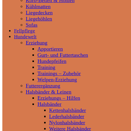
Korb-Betten & Höhlen
Kühlmatten
Liegedecken
Liegehöhlen
Sofas
Fellpflege
Hundewelt
Erziehung
Apportieren
Gurt- und Futtertaschen
Hundepfeifen
Training
Trainings – Zubehör
Welpen-Erziehung
Futterergänzung
Halsbänder & Leinen
Erziehungs – Hilfen
Halsbänder
Kettenhalsbänder
Lederhalsbänder
Nylonhalsbänder
Weitere Halsbänder