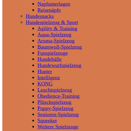
Napfunterlagen
Reisenäpfe
Hundesnacks
Hundespielzeug & Sport
Agility & Training
Aqua-Spielzeug
Aroma-Spielzeug
Baumwoll-Spielzeug
Funspielzeuge
Hundebälle
Hundewurfspielzeug
Hunter
Intelligenz
KONG
Leuchtspielzeug
Obedience-Training
Plüschspielzeug
Puppy-Spielzeug
Senioren-Spielzeug
Squeeker
Weitere Spielzeuge