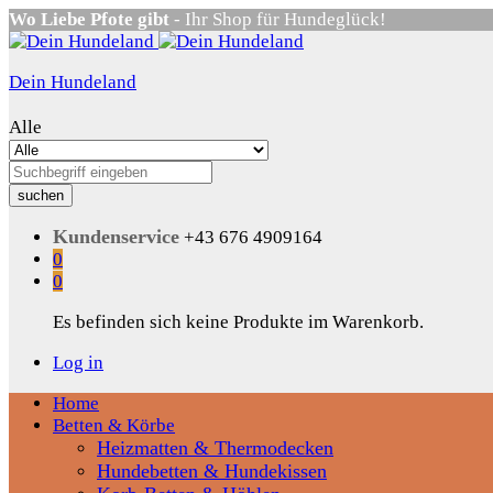
Wo Liebe Pfote gibt
- Ihr Shop für Hundeglück!
Dein Hundeland
Alle
suchen
Kundenservice
+43 676 4909164
0
0
Es befinden sich keine Produkte im Warenkorb.
Log in
Home
Betten & Körbe
Heizmatten & Thermodecken
Hundebetten & Hundekissen