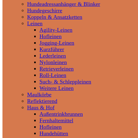
Hundeadressanhänger & Blinker
Hundegeschirre
Koppeln & Ansatzketten
Leinen
Agility-Leinen
Hofleinen
Jogging-Leinen
Kurzführer
Lederleinen
Nylonleinen
Retrieverleinen
Roll-Leinen
Such- & Schleppleinen
Weitere Leinen
Maulkörbe
Reflektierend
Haus & Hof
Außentrinkbrunnen
Fernhaltemittel
Hofleinen
Hundehütten