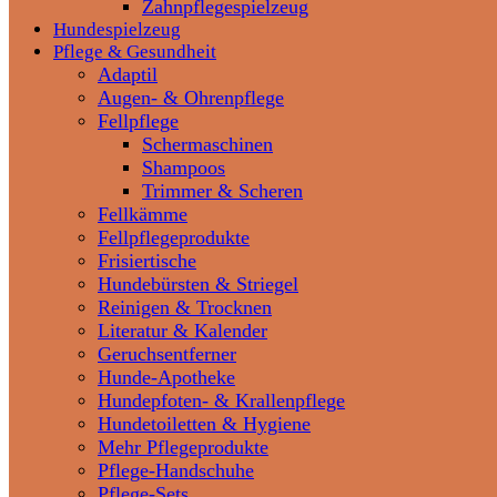
Zahnpflegespielzeug
Hundespielzeug
Pflege & Gesundheit
Adaptil
Augen- & Ohrenpflege
Fellpflege
Schermaschinen
Shampoos
Trimmer & Scheren
Fellkämme
Fellpflegeprodukte
Frisiertische
Hundebürsten & Striegel
Reinigen & Trocknen
Literatur & Kalender
Geruchsentferner
Hunde-Apotheke
Hundepfoten- & Krallenpflege
Hundetoiletten & Hygiene
Mehr Pflegeprodukte
Pflege-Handschuhe
Pflege-Sets