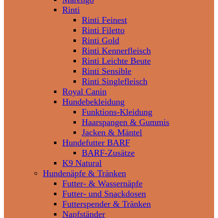
Rinti
Rinti Feinest
Rinti Filetto
Rinti Gold
Rinti Kennerfleisch
Rinti Leichte Beute
Rinti Sensible
Rinti Singlefleisch
Royal Canin
Hundebekleidung
Funktions-Kleidung
Haarspangen & Gummis
Jacken & Mäntel
Hundefutter BARF
BARF-Zusätze
K9 Natural
Hundenäpfe & Tränken
Futter- & Wassernäpfe
Futter- und Snackdosen
Futterspender & Tränken
Napfständer