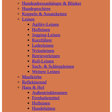
Hundeadressanhänger & Blinker
Hundegeschirre
Koppeln & Ansatzketten
Leinen
Agility-Leinen
Hofleinen
Jogging-Leinen
Kurzführer
Lederleinen
Nylonleinen
Retrieverleinen
Roll-Leinen
Such- & Schleppleinen
Weitere Leinen
Maulkörbe
Reflektierend
Haus & Hof
Außentrinkbrunnen
Fernhaltemittel
Hofleinen
Hundehütten