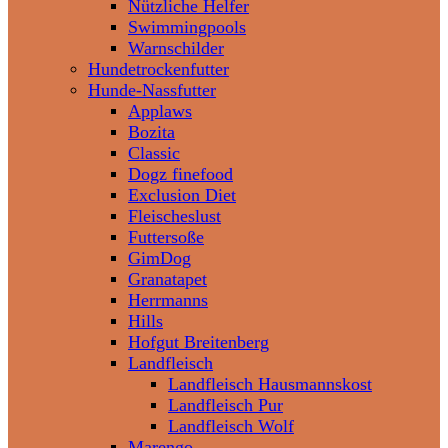
Nützliche Helfer
Swimmingpools
Warnschilder
Hundetrockenfutter
Hunde-Nassfutter
Applaws
Bozita
Classic
Dogz finefood
Exclusion Diet
Fleischeslust
Futtersoße
GimDog
Granatapet
Herrmanns
Hills
Hofgut Breitenberg
Landfleisch
Landfleisch Hausmannskost
Landfleisch Pur
Landfleisch Wolf
Marengo