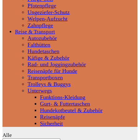
Pfotenpflege
Ungeziefer-Schutz
Welpen-Aufzucht
Zahnpflege
Reise & Transport
Autozubehör
Falthütten
Hundetaschen
Käfige & Zubehör
Rad- und Joggingzubehör
Reisenäpfe für Hunde
Transportboxen
Trolleys & Buggys
Unterwegs
Funktions-Kleidung
Gurt- & Futtertaschen
Hundekotbeutel & Zubehör
Reisenäpfe
Sicherheit
Alle