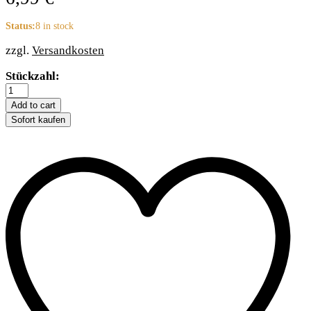
Status:
8 in stock
zzgl.
Versandkosten
Trixie
Stückzahl:
Trainings-
Dummy
Add to cart
aus
Sofort kaufen
Jute
-
9
×
29
cm/43
cm
quantity