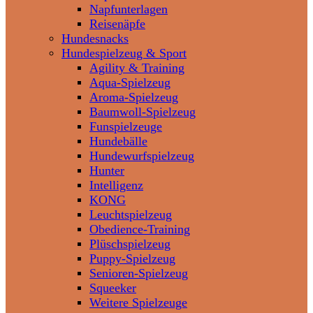
Napfunterlagen
Reisenäpfe
Hundesnacks
Hundespielzeug & Sport
Agility & Training
Aqua-Spielzeug
Aroma-Spielzeug
Baumwoll-Spielzeug
Funspielzeuge
Hundebälle
Hundewurfspielzeug
Hunter
Intelligenz
KONG
Leuchtspielzeug
Obedience-Training
Plüschspielzeug
Puppy-Spielzeug
Senioren-Spielzeug
Squeeker
Weitere Spielzeuge