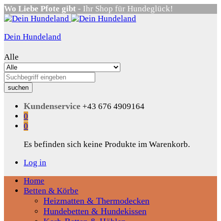
Wo Liebe Pfote gibt
- Ihr Shop für Hundeglück!
Dein Hundeland
Alle
suchen
Kundenservice
+43 676 4909164
0
0
Es befinden sich keine Produkte im Warenkorb.
Log in
Home
Betten & Körbe
Heizmatten & Thermodecken
Hundebetten & Hundekissen