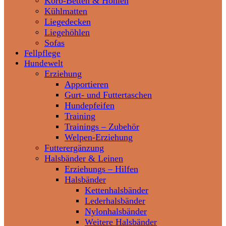
Korb-Betten & Höhlen
Kühlmatten
Liegedecken
Liegehöhlen
Sofas
Fellpflege
Hundewelt
Erziehung
Apportieren
Gurt- und Futtertaschen
Hundepfeifen
Training
Trainings – Zubehör
Welpen-Erziehung
Futterergänzung
Halsbänder & Leinen
Erziehungs – Hilfen
Halsbänder
Kettenhalsbänder
Lederhalsbänder
Nylonhalsbänder
Weitere Halsbänder