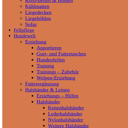
Korb-Betten & Höhlen
Kühlmatten
Liegedecken
Liegehöhlen
Sofas
Fellpflege
Hundewelt
Erziehung
Apportieren
Gurt- und Futtertaschen
Hundepfeifen
Training
Trainings – Zubehör
Welpen-Erziehung
Futterergänzung
Halsbänder & Leinen
Erziehungs – Hilfen
Halsbänder
Kettenhalsbänder
Lederhalsbänder
Nylonhalsbänder
Weitere Halsbänder