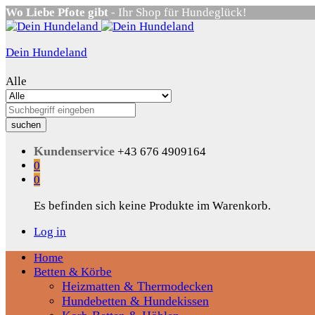
Wo Liebe Pfote gibt
- Ihr Shop für Hundeglück!
Dein Hundeland
Alle
suchen
Kundenservice
+43 676 4909164
0
0
Es befinden sich keine Produkte im Warenkorb.
Log in
Home
Betten & Körbe
Heizmatten & Thermodecken
Hundebetten & Hundekissen