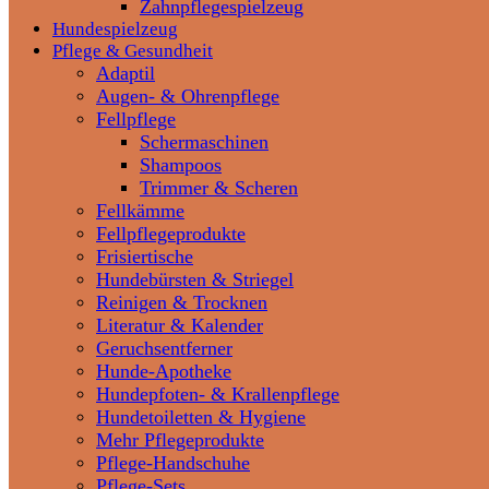
Zahnpflegespielzeug
Hundespielzeug
Pflege & Gesundheit
Adaptil
Augen- & Ohrenpflege
Fellpflege
Schermaschinen
Shampoos
Trimmer & Scheren
Fellkämme
Fellpflegeprodukte
Frisiertische
Hundebürsten & Striegel
Reinigen & Trocknen
Literatur & Kalender
Geruchsentferner
Hunde-Apotheke
Hundepfoten- & Krallenpflege
Hundetoiletten & Hygiene
Mehr Pflegeprodukte
Pflege-Handschuhe
Pflege-Sets