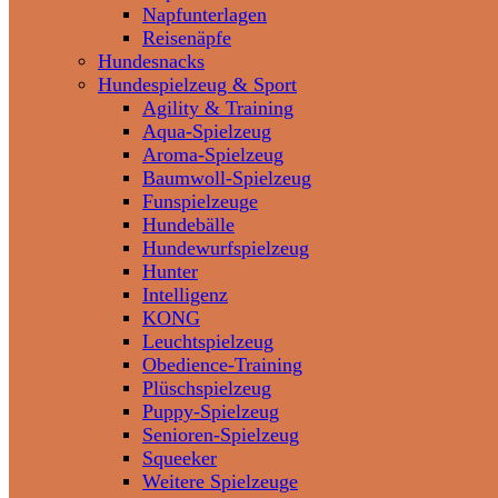
Napfunterlagen
Reisenäpfe
Hundesnacks
Hundespielzeug & Sport
Agility & Training
Aqua-Spielzeug
Aroma-Spielzeug
Baumwoll-Spielzeug
Funspielzeuge
Hundebälle
Hundewurfspielzeug
Hunter
Intelligenz
KONG
Leuchtspielzeug
Obedience-Training
Plüschspielzeug
Puppy-Spielzeug
Senioren-Spielzeug
Squeeker
Weitere Spielzeuge