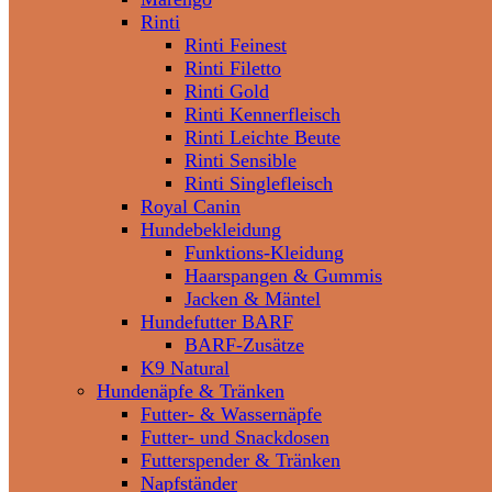
Rinti
Rinti Feinest
Rinti Filetto
Rinti Gold
Rinti Kennerfleisch
Rinti Leichte Beute
Rinti Sensible
Rinti Singlefleisch
Royal Canin
Hundebekleidung
Funktions-Kleidung
Haarspangen & Gummis
Jacken & Mäntel
Hundefutter BARF
BARF-Zusätze
K9 Natural
Hundenäpfe & Tränken
Futter- & Wassernäpfe
Futter- und Snackdosen
Futterspender & Tränken
Napfständer