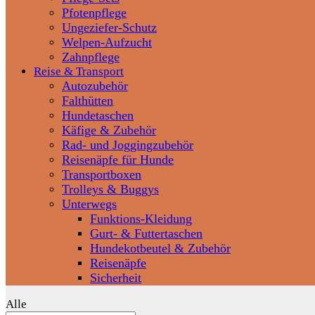
Pfotenpflege
Ungeziefer-Schutz
Welpen-Aufzucht
Zahnpflege
Reise & Transport
Autozubehör
Falthütten
Hundetaschen
Käfige & Zubehör
Rad- und Joggingzubehör
Reisenäpfe für Hunde
Transportboxen
Trolleys & Buggys
Unterwegs
Funktions-Kleidung
Gurt- & Futtertaschen
Hundekotbeutel & Zubehör
Reisenäpfe
Sicherheit
Alle