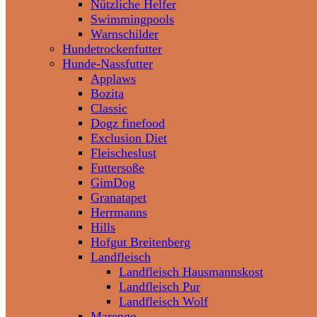
Nützliche Helfer
Swimmingpools
Warnschilder
Hundetrockenfutter
Hunde-Nassfutter
Applaws
Bozita
Classic
Dogz finefood
Exclusion Diet
Fleischeslust
Futtersoße
GimDog
Granatapet
Herrmanns
Hills
Hofgut Breitenberg
Landfleisch
Landfleisch Hausmannskost
Landfleisch Pur
Landfleisch Wolf
Marengo