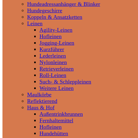
Hundeadressanhänger & Blinker
Hundegeschirre
Koppeln & Ansatzketten
Leinen
Agility-Leinen
Hofleinen
Jogging-Leinen
Kurzführer
Lederleinen
Nylonleinen
Retrieverleinen
Roll-Leinen
Such- & Schleppleinen
Weitere Leinen
Maulkörbe
Reflektierend
Haus & Hof
Außentrinkbrunnen
Fernhaltemittel
Hofleinen
Hundehütten