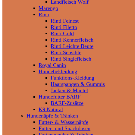
Landfleisch Wolf
Marengo
Rinti
Rinti Feinest
Rinti Filetto
Rinti Gold
Rinti Kennerfleisch
Rinti Leichte Beute
Rinti Sensible
Rinti Singlefleisch
Royal Canin
Hundebekleidung
Funktions-Kleidung
Haarspangen & Gummis
Jacken & Mäntel
Hundefutter BARF
BARF-Zusätze
K9 Natural
Hundenäpfe & Tränken
Futter- & Wassernäpfe
Futter- und Snackdosen
Futterspender & Tränken