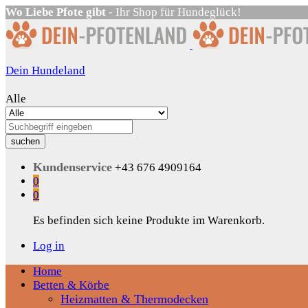
Wo Liebe Pfote gibt
- Ihr Shop für Hundeglück!
Dein Hundeland
Alle
suchen
Kundenservice
+43 676 4909164
0
0
Es befinden sich keine Produkte im Warenkorb.
Log in
Home
Betten & Körbe
Heizmatten & Thermodecken