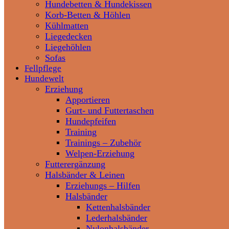
Hundebetten & Hundekissen
Korb-Betten & Höhlen
Kühlmatten
Liegedecken
Liegehöhlen
Sofas
Fellpflege
Hundewelt
Erziehung
Apportieren
Gurt- und Futtertaschen
Hundepfeifen
Training
Trainings – Zubehör
Welpen-Erziehung
Futterergänzung
Halsbänder & Leinen
Erziehungs – Hilfen
Halsbänder
Kettenhalsbänder
Lederhalsbänder
Nylonhalsbänder