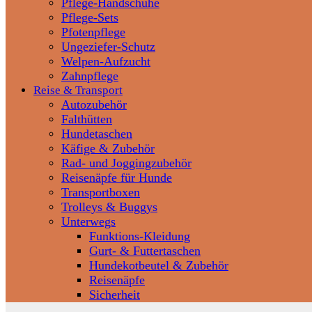
Pflege-Handschuhe
Pflege-Sets
Pfotenpflege
Ungeziefer-Schutz
Welpen-Aufzucht
Zahnpflege
Reise & Transport
Autozubehör
Falthütten
Hundetaschen
Käfige & Zubehör
Rad- und Joggingzubehör
Reisenäpfe für Hunde
Transportboxen
Trolleys & Buggys
Unterwegs
Funktions-Kleidung
Gurt- & Futtertaschen
Hundekotbeutel & Zubehör
Reisenäpfe
Sicherheit