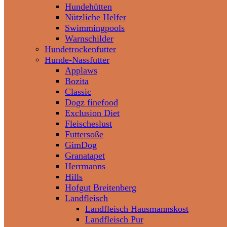
Hundehütten
Nützliche Helfer
Swimmingpools
Warnschilder
Hundetrockenfutter
Hunde-Nassfutter
Applaws
Bozita
Classic
Dogz finefood
Exclusion Diet
Fleischeslust
Futtersoße
GimDog
Granatapet
Herrmanns
Hills
Hofgut Breitenberg
Landfleisch
Landfleisch Hausmannskost
Landfleisch Pur