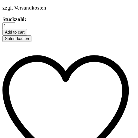
zzgl.
Versandkosten
Trixie
Stückzahl:
Clicker
Ausbildungshilfe
Add to cart
quantity
Sofort kaufen