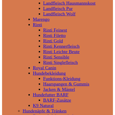
Landfleisch Hausmannskost
Landfleisch Pur
Landfleisch Wolf
Marengo
Rinti
Rinti Feinest
Rinti Filetto
Rinti Gold
Rinti Kennerfleisch
Rinti Leichte Beute
Rinti Sensible
Rinti Singlefleisch
Royal Canin
Hundebekleidung
Funktions-Kleidung
Haarspangen & Gummis
Jacken & Mäntel
Hundefutter BARF
BARF-Zusätze
K9 Natural
Hundenäpfe & Tränken