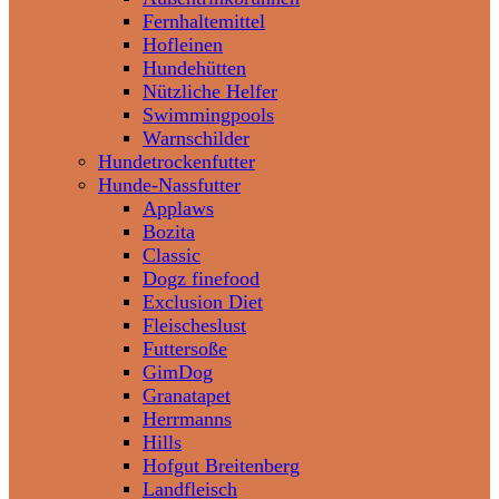
Fernhaltemittel
Hofleinen
Hundehütten
Nützliche Helfer
Swimmingpools
Warnschilder
Hundetrockenfutter
Hunde-Nassfutter
Applaws
Bozita
Classic
Dogz finefood
Exclusion Diet
Fleischeslust
Futtersoße
GimDog
Granatapet
Herrmanns
Hills
Hofgut Breitenberg
Landfleisch