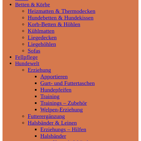
Betten & Körbe
Heizmatten & Thermodecken
Hundebetten & Hundekissen
Korb-Betten & Höhlen
Kühlmatten
Liegedecken
Liegehöhlen
Sofas
Fellpflege
Hundewelt
Erziehung
Apportieren
Gurt- und Futtertaschen
Hundepfeifen
Training
Trainings – Zubehör
Welpen-Erziehung
Futterergänzung
Halsbänder & Leinen
Erziehungs – Hilfen
Halsbänder