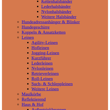
Kettenhalsbänder
Lederhalsbänder
Nylonhalsbänder
Weitere Halsbänder
Hundeadressanhänger & Blinker
Hundegeschirre
Koppeln & Ansatzketten
Leinen
Agility-Leinen
Hofleinen
Jogging-Leinen
Kurzführer
Lederleinen
Nylonleinen
Retrieverleinen
Roll-Leinen
Such- & Schleppleinen
Weitere Leinen
Maulkörbe
Reflektierend
Haus & Hof
Außentrinkbrunnen