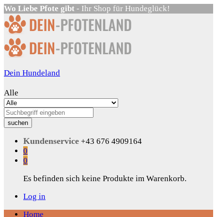
Wo Liebe Pfote gibt
- Ihr Shop für Hundeglück!
Dein Hundeland
Alle
suchen
Kundenservice
+43 676 4909164
0
0
Es befinden sich keine Produkte im Warenkorb.
Log in
Home