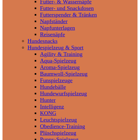
Futter- & Wassernäpfe
Futter- und Snackdosen
Futterspender & Tränken
Napfständer
Napfunterlagen
Reisenäpfe
Hundesnacks
Hundespielzeug & Sport
Agility & Training
Aqua-Spielzeug
Aroma-Spielzeug
Baumwoll-Spielzeug
Funspielzeuge
Hundebälle
Hundewurfspielzeug
Hunter
Intelligenz
KONG
Leuchtspielzeug
Obedience-Training
Plüschspielzeug
Puppy-Spielzeug