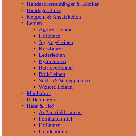
Hundeadressanhänger & Blinker
Hundegeschirre
Koppeln & Ansatzketten
Leinen
Agility-Leinen
Hofleinen
Jogging-Leinen
Kurzführer
Lederleinen
Nylonleinen
Retrieverleinen
Roll-Leinen
Such- & Schleppleinen
Weitere Leinen
Maulkörbe
Reflektierend
Haus & Hof
Außentrinkbrunnen
Fernhaltemittel
Hofleinen
Hundehütten