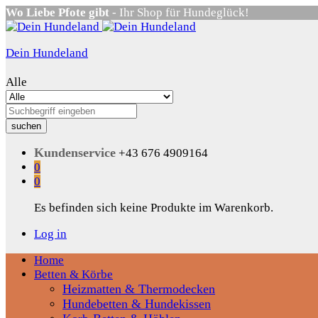
Wo Liebe Pfote gibt
- Ihr Shop für Hundeglück!
Dein Hundeland
Alle
suchen
Kundenservice
+43 676 4909164
0
0
Es befinden sich keine Produkte im Warenkorb.
Log in
Home
Betten & Körbe
Heizmatten & Thermodecken
Hundebetten & Hundekissen