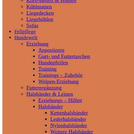
Korb-Betten & Höhlen
Kühlmatten
Liegedecken
Liegehöhlen
Sofas
Fellpflege
Hundewelt
Erziehung
Apportieren
Gurt- und Futtertaschen
Hundepfeifen
Training
Trainings – Zubehör
Welpen-Erziehung
Futterergänzung
Halsbänder & Leinen
Erziehungs – Hilfen
Halsbänder
Kettenhalsbänder
Lederhalsbänder
Nylonhalsbänder
Weitere Halsbänder