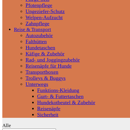
Pfotenpflege
Ungeziefer-Schutz
Welpen-Aufzucht
Zahnpflege
Reise & Transport
Autozubehör
Falthütten
Hundetaschen
Käfige & Zubehör
Rad- und Joggingzubehör
Reisenäpfe für Hunde
Transportboxen
Trolleys & Buggys
Unterwegs
Funktions-Kleidung
Gurt- & Futtertaschen
Hundekotbeutel & Zubehör
Reisenäpfe
Sicherheit
Alle