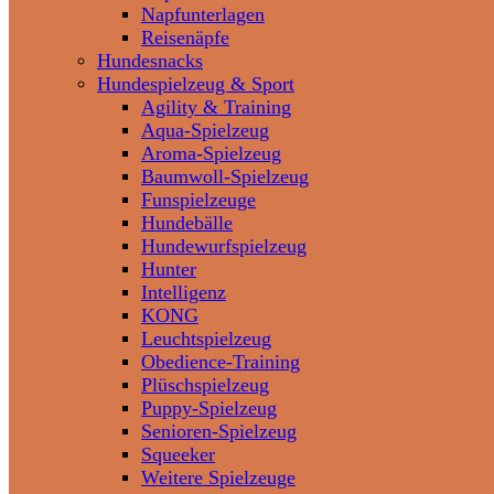
Napfunterlagen
Reisenäpfe
Hundesnacks
Hundespielzeug & Sport
Agility & Training
Aqua-Spielzeug
Aroma-Spielzeug
Baumwoll-Spielzeug
Funspielzeuge
Hundebälle
Hundewurfspielzeug
Hunter
Intelligenz
KONG
Leuchtspielzeug
Obedience-Training
Plüschspielzeug
Puppy-Spielzeug
Senioren-Spielzeug
Squeeker
Weitere Spielzeuge