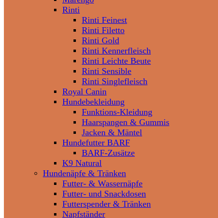
Rinti
Rinti Feinest
Rinti Filetto
Rinti Gold
Rinti Kennerfleisch
Rinti Leichte Beute
Rinti Sensible
Rinti Singlefleisch
Royal Canin
Hundebekleidung
Funktions-Kleidung
Haarspangen & Gummis
Jacken & Mäntel
Hundefutter BARF
BARF-Zusätze
K9 Natural
Hundenäpfe & Tränken
Futter- & Wassernäpfe
Futter- und Snackdosen
Futterspender & Tränken
Napfständer