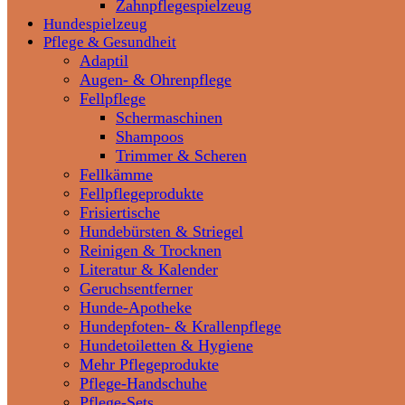
Zahnpflegespielzeug
Hundespielzeug
Pflege & Gesundheit
Adaptil
Augen- & Ohrenpflege
Fellpflege
Schermaschinen
Shampoos
Trimmer & Scheren
Fellkämme
Fellpflegeprodukte
Frisiertische
Hundebürsten & Striegel
Reinigen & Trocknen
Literatur & Kalender
Geruchsentferner
Hunde-Apotheke
Hundepfoten- & Krallenpflege
Hundetoiletten & Hygiene
Mehr Pflegeprodukte
Pflege-Handschuhe
Pflege-Sets