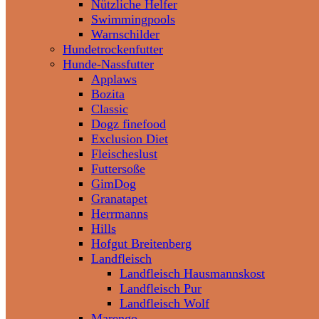
Nützliche Helfer
Swimmingpools
Warnschilder
Hundetrockenfutter
Hunde-Nassfutter
Applaws
Bozita
Classic
Dogz finefood
Exclusion Diet
Fleischeslust
Futtersoße
GimDog
Granatapet
Herrmanns
Hills
Hofgut Breitenberg
Landfleisch
Landfleisch Hausmannskost
Landfleisch Pur
Landfleisch Wolf
Marengo