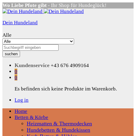
Wo Liebe Pfote gibt
- Ihr Shop für Hundeglück!
Dein Hundeland
Alle
suchen
Kundenservice
+43 676 4909164
0
0
Es befinden sich keine Produkte im Warenkorb.
Log in
Home
Betten & Körbe
Heizmatten & Thermodecken
Hundebetten & Hundekissen