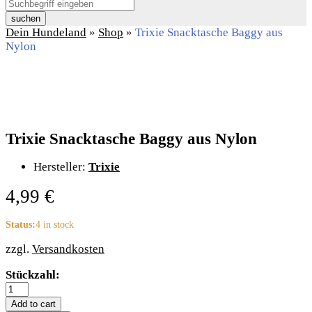
suchen
Dein Hundeland
»
Shop
»
Trixie Snacktasche Baggy aus
Nylon
Trixie Snacktasche Baggy aus Nylon
Hersteller:
Trixie
4,99
€
Status:
4 in stock
zzgl.
Versandkosten
Trixie
Stückzahl:
Snacktasche
Baggy
Add to cart