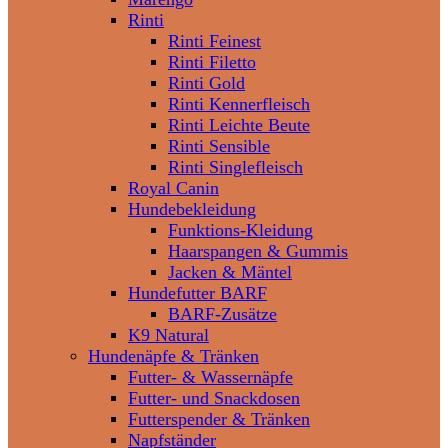
Rinti
Rinti Feinest
Rinti Filetto
Rinti Gold
Rinti Kennerfleisch
Rinti Leichte Beute
Rinti Sensible
Rinti Singlefleisch
Royal Canin
Hundebekleidung
Funktions-Kleidung
Haarspangen & Gummis
Jacken & Mäntel
Hundefutter BARF
BARF-Zusätze
K9 Natural
Hundenäpfe & Tränken
Futter- & Wassernäpfe
Futter- und Snackdosen
Futterspender & Tränken
Napfständer