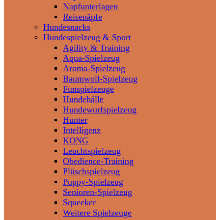
Napfunterlagen
Reisenäpfe
Hundesnacks
Hundespielzeug & Sport
Agility & Training
Aqua-Spielzeug
Aroma-Spielzeug
Baumwoll-Spielzeug
Funspielzeuge
Hundebälle
Hundewurfspielzeug
Hunter
Intelligenz
KONG
Leuchtspielzeug
Obedience-Training
Plüschspielzeug
Puppy-Spielzeug
Senioren-Spielzeug
Squeeker
Weitere Spielzeuge