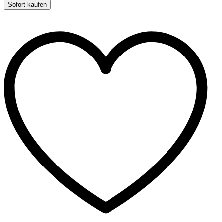
aus
Sofort kaufen
Nylon
quantity