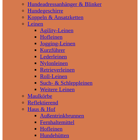
Hundeadressanhänger & Blinker
Hundegeschirre
Koppeln & Ansatzketten
Leinen
Agility-Leinen
Hofleinen
Jogging-Leinen
Kurzführer
Lederleinen
Nylonleinen
Retrieverleinen
Roll-Leinen
Such- & Schleppleinen
Weitere Leinen
Maulkörbe
Reflektierend
Haus & Hof
Außentrinkbrunnen
Fernhaltemittel
Hofleinen
Hundehütten