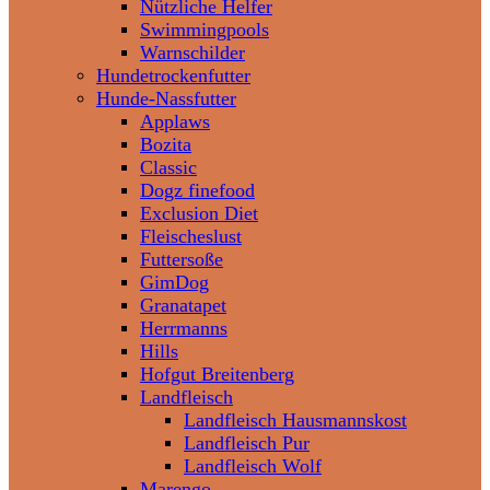
Nützliche Helfer
Swimmingpools
Warnschilder
Hundetrockenfutter
Hunde-Nassfutter
Applaws
Bozita
Classic
Dogz finefood
Exclusion Diet
Fleischeslust
Futtersoße
GimDog
Granatapet
Herrmanns
Hills
Hofgut Breitenberg
Landfleisch
Landfleisch Hausmannskost
Landfleisch Pur
Landfleisch Wolf
Marengo