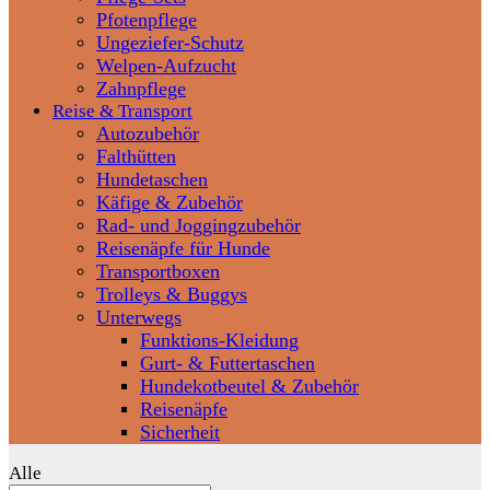
Pfotenpflege
Ungeziefer-Schutz
Welpen-Aufzucht
Zahnpflege
Reise & Transport
Autozubehör
Falthütten
Hundetaschen
Käfige & Zubehör
Rad- und Joggingzubehör
Reisenäpfe für Hunde
Transportboxen
Trolleys & Buggys
Unterwegs
Funktions-Kleidung
Gurt- & Futtertaschen
Hundekotbeutel & Zubehör
Reisenäpfe
Sicherheit
Alle