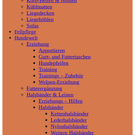
Korb-Betten & Höhlen
Kühlmatten
Liegedecken
Liegehöhlen
Sofas
Fellpflege
Hundewelt
Erziehung
Apportieren
Gurt- und Futtertaschen
Hundepfeifen
Training
Trainings – Zubehör
Welpen-Erziehung
Futterergänzung
Halsbänder & Leinen
Erziehungs – Hilfen
Halsbänder
Kettenhalsbänder
Lederhalsbänder
Nylonhalsbänder
Weitere Halsbänder