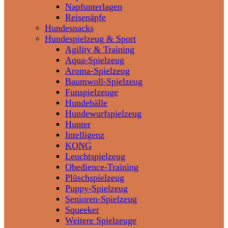
Napfunterlagen
Reisenäpfe
Hundesnacks
Hundespielzeug & Sport
Agility & Training
Aqua-Spielzeug
Aroma-Spielzeug
Baumwoll-Spielzeug
Funspielzeuge
Hundebälle
Hundewurfspielzeug
Hunter
Intelligenz
KONG
Leuchtspielzeug
Obedience-Training
Plüschspielzeug
Puppy-Spielzeug
Senioren-Spielzeug
Squeeker
Weitere Spielzeuge