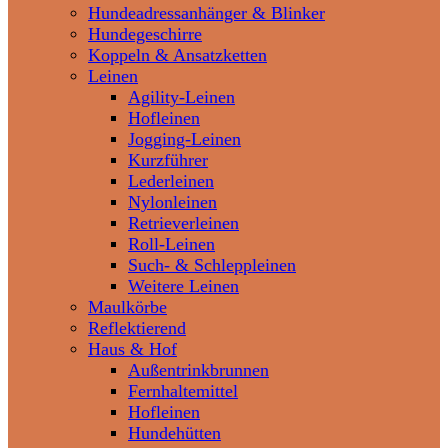
Hundeadressanhänger & Blinker
Hundegeschirre
Koppeln & Ansatzketten
Leinen
Agility-Leinen
Hofleinen
Jogging-Leinen
Kurzführer
Lederleinen
Nylonleinen
Retrieverleinen
Roll-Leinen
Such- & Schleppleinen
Weitere Leinen
Maulkörbe
Reflektierend
Haus & Hof
Außentrinkbrunnen
Fernhaltemittel
Hofleinen
Hundehütten