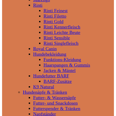
Rinti
Rinti Feinest
Rinti Filetto
Rinti Gold
Rinti Kennerfleisch
Rinti Leichte Beute
Rinti Sensible
Rinti Singlefleisch
Royal Canin
Hundebekleidung
Funktions-Kleidung
Haarspangen & Gummis
Jacken & Mäntel
Hundefutter BARF
BARF-Zusätze
K9 Natural
Hundenäpfe & Tränken
Futter- & Wassernäpfe
Futter- und Snackdosen
Futterspender & Tränken
Napfständer