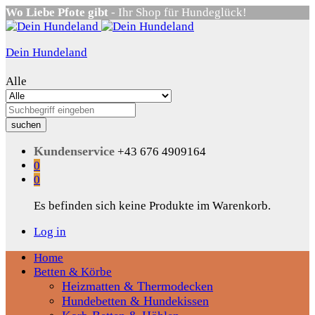
Wo Liebe Pfote gibt
- Ihr Shop für Hundeglück!
Dein Hundeland
Alle
suchen
Kundenservice
+43 676 4909164
0
0
Es befinden sich keine Produkte im Warenkorb.
Log in
Home
Betten & Körbe
Heizmatten & Thermodecken
Hundebetten & Hundekissen