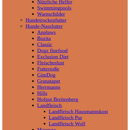
Nützliche Helfer
Swimmingpools
Warnschilder
Hundetrockenfutter
Hunde-Nassfutter
Applaws
Bozita
Classic
Dogz finefood
Exclusion Diet
Fleischeslust
Futtersoße
GimDog
Granatapet
Herrmanns
Hills
Hofgut Breitenberg
Landfleisch
Landfleisch Hausmannskost
Landfleisch Pur
Landfleisch Wolf
Marengo