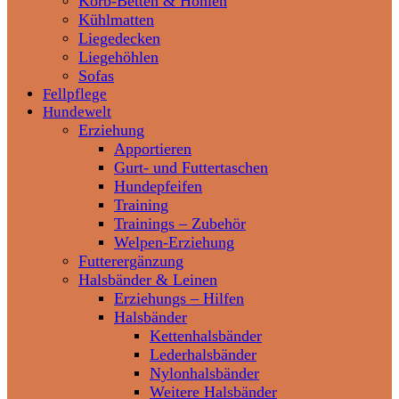
Korb-Betten & Höhlen
Kühlmatten
Liegedecken
Liegehöhlen
Sofas
Fellpflege
Hundewelt
Erziehung
Apportieren
Gurt- und Futtertaschen
Hundepfeifen
Training
Trainings – Zubehör
Welpen-Erziehung
Futterergänzung
Halsbänder & Leinen
Erziehungs – Hilfen
Halsbänder
Kettenhalsbänder
Lederhalsbänder
Nylonhalsbänder
Weitere Halsbänder