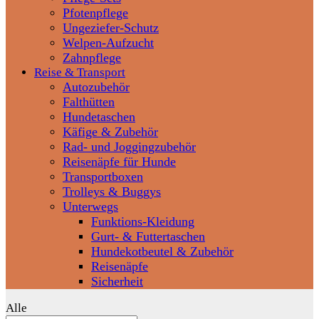
Pfotenpflege
Ungeziefer-Schutz
Welpen-Aufzucht
Zahnpflege
Reise & Transport
Autozubehör
Falthütten
Hundetaschen
Käfige & Zubehör
Rad- und Joggingzubehör
Reisenäpfe für Hunde
Transportboxen
Trolleys & Buggys
Unterwegs
Funktions-Kleidung
Gurt- & Futtertaschen
Hundekotbeutel & Zubehör
Reisenäpfe
Sicherheit
Alle