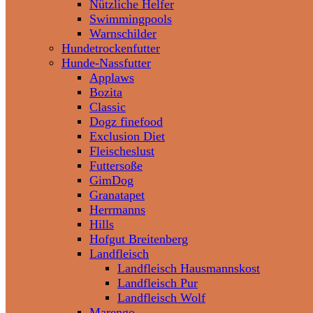
Nützliche Helfer
Swimmingpools
Warnschilder
Hundetrockenfutter
Hunde-Nassfutter
Applaws
Bozita
Classic
Dogz finefood
Exclusion Diet
Fleischeslust
Futtersoße
GimDog
Granatapet
Herrmanns
Hills
Hofgut Breitenberg
Landfleisch
Landfleisch Hausmannskost
Landfleisch Pur
Landfleisch Wolf
Marengo