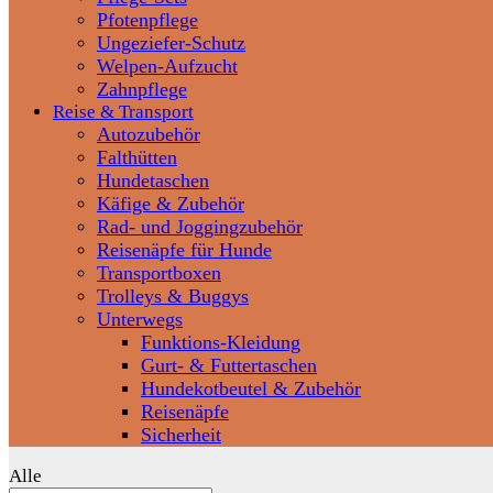
Pfotenpflege
Ungeziefer-Schutz
Welpen-Aufzucht
Zahnpflege
Reise & Transport
Autozubehör
Falthütten
Hundetaschen
Käfige & Zubehör
Rad- und Joggingzubehör
Reisenäpfe für Hunde
Transportboxen
Trolleys & Buggys
Unterwegs
Funktions-Kleidung
Gurt- & Futtertaschen
Hundekotbeutel & Zubehör
Reisenäpfe
Sicherheit
Alle