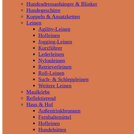
Hundeadressanhänger & Blinker
Hundegeschirre
Koppeln & Ansatzketten
Leinen
Agility-Leinen
Hofleinen
Jogging-Leinen
Kurzführer
Lederleinen
Nylonleinen
Retrieverleinen
Roll-Leinen
Such- & Schleppleinen
Weitere Leinen
Maulkörbe
Reflektierend
Haus & Hof
Außentrinkbrunnen
Fernhaltemittel
Hofleinen
Hundehütten