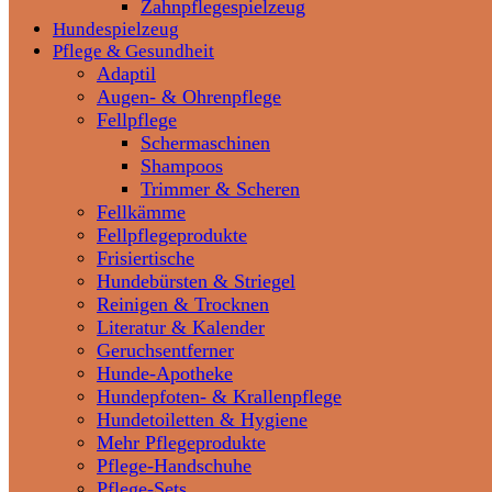
Zahnpflegespielzeug
Hundespielzeug
Pflege & Gesundheit
Adaptil
Augen- & Ohrenpflege
Fellpflege
Schermaschinen
Shampoos
Trimmer & Scheren
Fellkämme
Fellpflegeprodukte
Frisiertische
Hundebürsten & Striegel
Reinigen & Trocknen
Literatur & Kalender
Geruchsentferner
Hunde-Apotheke
Hundepfoten- & Krallenpflege
Hundetoiletten & Hygiene
Mehr Pflegeprodukte
Pflege-Handschuhe
Pflege-Sets