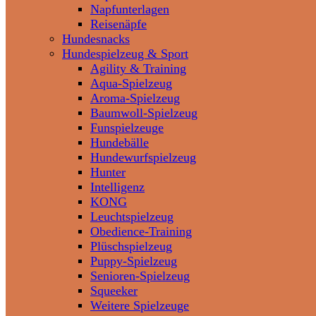
Napfunterlagen
Reisenäpfe
Hundesnacks
Hundespielzeug & Sport
Agility & Training
Aqua-Spielzeug
Aroma-Spielzeug
Baumwoll-Spielzeug
Funspielzeuge
Hundebälle
Hundewurfspielzeug
Hunter
Intelligenz
KONG
Leuchtspielzeug
Obedience-Training
Plüschspielzeug
Puppy-Spielzeug
Senioren-Spielzeug
Squeeker
Weitere Spielzeuge