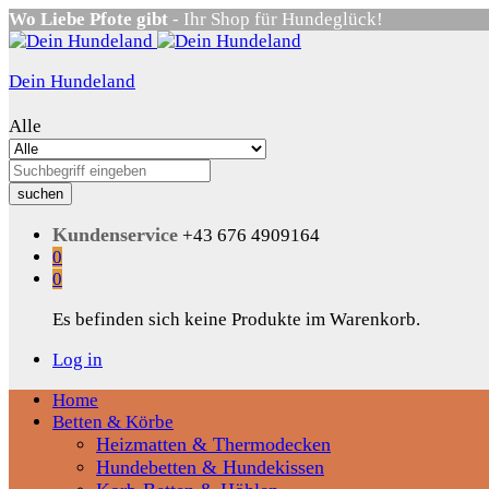
Wo Liebe Pfote gibt
- Ihr Shop für Hundeglück!
Dein Hundeland
Alle
suchen
Kundenservice
+43 676 4909164
0
0
Es befinden sich keine Produkte im Warenkorb.
Log in
Home
Betten & Körbe
Heizmatten & Thermodecken
Hundebetten & Hundekissen