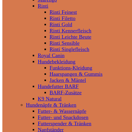
Rinti
Rinti Feinest
Rinti Filetto
Rinti Gold
Rinti Kennerfleisch
Rinti Leichte Beute
Rinti Sensible
Rinti Singlefleisch
Royal Canin
Hundebekleidung
Funktions-Kleidung
Haarspangen & Gummis
Jacken & Mäntel
Hundefutter BARF
BARF-Zusätze
K9 Natural
Hundenäpfe & Tränken
Futter- & Wassernäpfe
Futter- und Snackdosen
Futterspender & Tränken
Napfständer