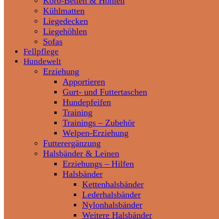
Korb-Betten & Höhlen
Kühlmatten
Liegedecken
Liegehöhlen
Sofas
Fellpflege
Hundewelt
Erziehung
Apportieren
Gurt- und Futtertaschen
Hundepfeifen
Training
Trainings – Zubehör
Welpen-Erziehung
Futterergänzung
Halsbänder & Leinen
Erziehungs – Hilfen
Halsbänder
Kettenhalsbänder
Lederhalsbänder
Nylonhalsbänder
Weitere Halsbänder