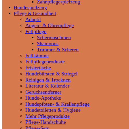
Zahnpflegespielzeug
Hundespielzeug
Pflege & Gesundheit
Adaptil
Augen- & Ohrenpflege
Fellpflege
Schermaschinen
Shampoos
Trimmer & Scheren
Fellkämme
Fellpflegeprodukte
Frisiertische
Hundebürsten & Striegel
Reinigen & Trocknen
Literatur & Kalender
Geruchsentferner
Hunde-Apotheke
Hundepfoten- & Krallenpflege
Hundetoiletten & Hygiene
Mehr Pflegeprodukte
Pflege-Handschuhe
Pflege-Sets