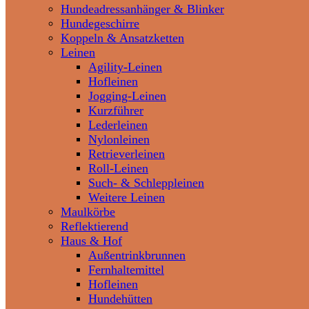
Hundeadressanhänger & Blinker
Hundegeschirre
Koppeln & Ansatzketten
Leinen
Agility-Leinen
Hofleinen
Jogging-Leinen
Kurzführer
Lederleinen
Nylonleinen
Retrieverleinen
Roll-Leinen
Such- & Schleppleinen
Weitere Leinen
Maulkörbe
Reflektierend
Haus & Hof
Außentrinkbrunnen
Fernhaltemittel
Hofleinen
Hundehütten