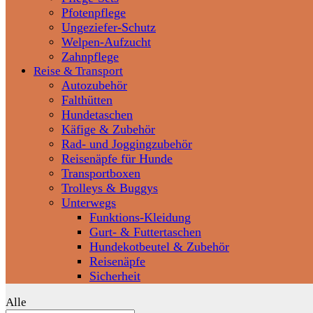
Pfotenpflege
Ungeziefer-Schutz
Welpen-Aufzucht
Zahnpflege
Reise & Transport
Autozubehör
Falthütten
Hundetaschen
Käfige & Zubehör
Rad- und Joggingzubehör
Reisenäpfe für Hunde
Transportboxen
Trolleys & Buggys
Unterwegs
Funktions-Kleidung
Gurt- & Futtertaschen
Hundekotbeutel & Zubehör
Reisenäpfe
Sicherheit
Alle