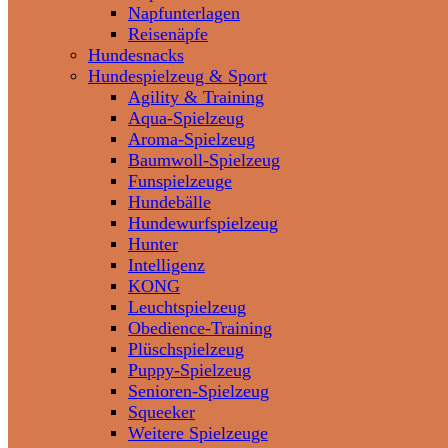
Napfunterlagen
Reisenäpfe
Hundesnacks
Hundespielzeug & Sport
Agility & Training
Aqua-Spielzeug
Aroma-Spielzeug
Baumwoll-Spielzeug
Funspielzeuge
Hundebälle
Hundewurfspielzeug
Hunter
Intelligenz
KONG
Leuchtspielzeug
Obedience-Training
Plüschspielzeug
Puppy-Spielzeug
Senioren-Spielzeug
Squeeker
Weitere Spielzeuge