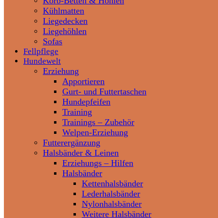
Korb-Betten & Höhlen
Kühlmatten
Liegedecken
Liegehöhlen
Sofas
Fellpflege
Hundewelt
Erziehung
Apportieren
Gurt- und Futtertaschen
Hundepfeifen
Training
Trainings – Zubehör
Welpen-Erziehung
Futterergänzung
Halsbänder & Leinen
Erziehungs – Hilfen
Halsbänder
Kettenhalsbänder
Lederhalsbänder
Nylonhalsbänder
Weitere Halsbänder