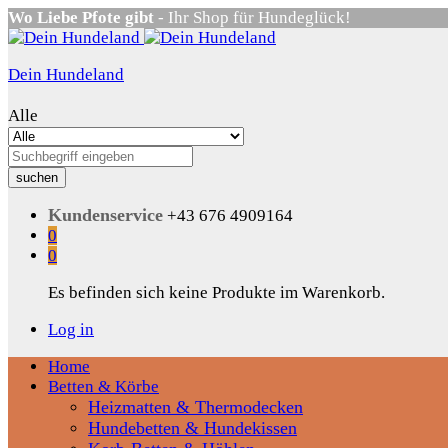
Wo Liebe Pfote gibt
- Ihr Shop für Hundeglück!
Dein Hundeland
Alle
suchen
Kundenservice
+43 676 4909164
0
0
Es befinden sich keine Produkte im Warenkorb.
Log in
Home
Betten & Körbe
Heizmatten & Thermodecken
Hundebetten & Hundekissen