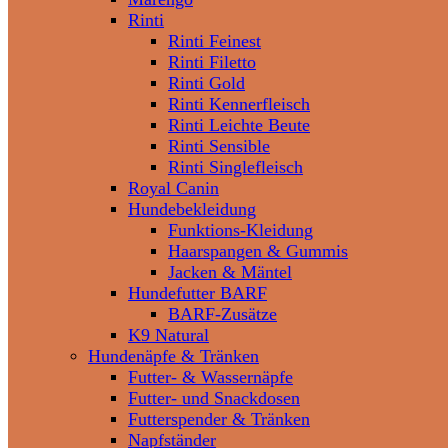
Rinti
Rinti Feinest
Rinti Filetto
Rinti Gold
Rinti Kennerfleisch
Rinti Leichte Beute
Rinti Sensible
Rinti Singlefleisch
Royal Canin
Hundebekleidung
Funktions-Kleidung
Haarspangen & Gummis
Jacken & Mäntel
Hundefutter BARF
BARF-Zusätze
K9 Natural
Hundenäpfe & Tränken
Futter- & Wassernäpfe
Futter- und Snackdosen
Futterspender & Tränken
Napfständer