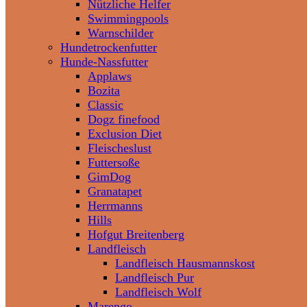
Nützliche Helfer
Swimmingpools
Warnschilder
Hundetrockenfutter
Hunde-Nassfutter
Applaws
Bozita
Classic
Dogz finefood
Exclusion Diet
Fleischeslust
Futtersoße
GimDog
Granatapet
Herrmanns
Hills
Hofgut Breitenberg
Landfleisch
Landfleisch Hausmannskost
Landfleisch Pur
Landfleisch Wolf
Marengo