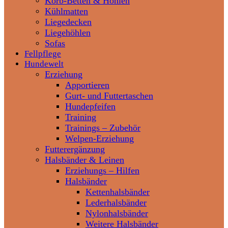
Korb-Betten & Höhlen
Kühlmatten
Liegedecken
Liegehöhlen
Sofas
Fellpflege
Hundewelt
Erziehung
Apportieren
Gurt- und Futtertaschen
Hundepfeifen
Training
Trainings – Zubehör
Welpen-Erziehung
Futterergänzung
Halsbänder & Leinen
Erziehungs – Hilfen
Halsbänder
Kettenhalsbänder
Lederhalsbänder
Nylonhalsbänder
Weitere Halsbänder