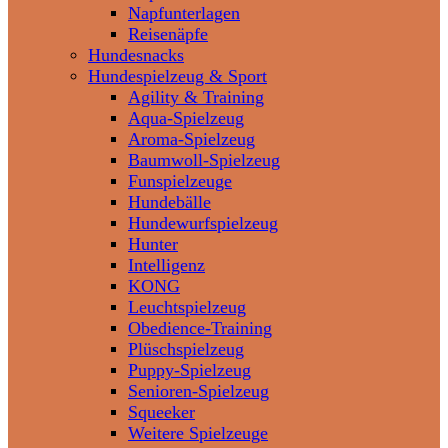
Napfunterlagen
Reisenäpfe
Hundesnacks
Hundespielzeug & Sport
Agility & Training
Aqua-Spielzeug
Aroma-Spielzeug
Baumwoll-Spielzeug
Funspielzeuge
Hundebälle
Hundewurfspielzeug
Hunter
Intelligenz
KONG
Leuchtspielzeug
Obedience-Training
Plüschspielzeug
Puppy-Spielzeug
Senioren-Spielzeug
Squeeker
Weitere Spielzeuge