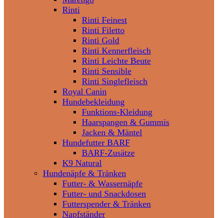
Rinti
Rinti Feinest
Rinti Filetto
Rinti Gold
Rinti Kennerfleisch
Rinti Leichte Beute
Rinti Sensible
Rinti Singlefleisch
Royal Canin
Hundebekleidung
Funktions-Kleidung
Haarspangen & Gummis
Jacken & Mäntel
Hundefutter BARF
BARF-Zusätze
K9 Natural
Hundenäpfe & Tränken
Futter- & Wassernäpfe
Futter- und Snackdosen
Futterspender & Tränken
Napfständer