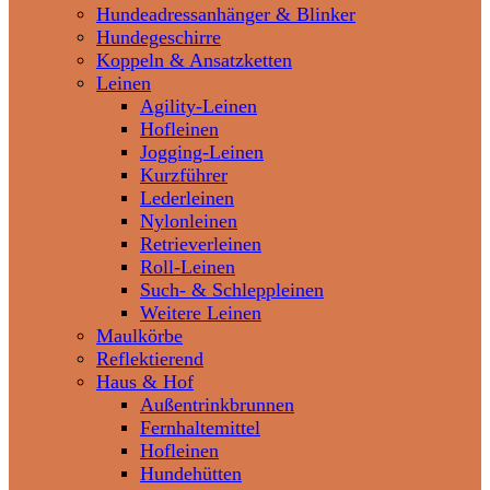
Hundeadressanhänger & Blinker
Hundegeschirre
Koppeln & Ansatzketten
Leinen
Agility-Leinen
Hofleinen
Jogging-Leinen
Kurzführer
Lederleinen
Nylonleinen
Retrieverleinen
Roll-Leinen
Such- & Schleppleinen
Weitere Leinen
Maulkörbe
Reflektierend
Haus & Hof
Außentrinkbrunnen
Fernhaltemittel
Hofleinen
Hundehütten