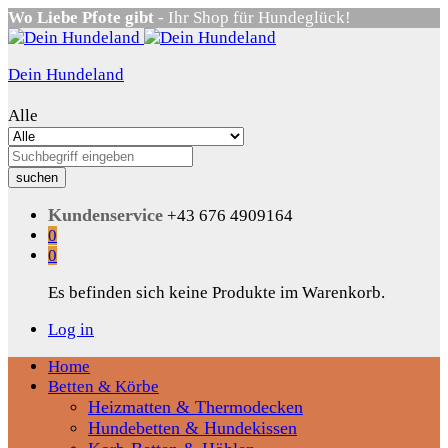
Wo Liebe Pfote gibt
- Ihr Shop für Hundeglück!
Dein Hundeland
Alle
suchen
Kundenservice
+43 676 4909164
0
0
Es befinden sich keine Produkte im Warenkorb.
Log in
Home
Betten & Körbe
Heizmatten & Thermodecken
Hundebetten & Hundekissen