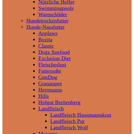
Nützliche Helfer
Swimmingpools
Warnschilder
Hundetrockenfutter
Hunde-Nassfutter
Applaws
Bozita
Classic
Dogz finefood
Exclusion Diet
Fleischeslust
Futtersoße
GimDog
Granatapet
Herrmanns
Hills
Hofgut Breitenberg
Landfleisch
Landfleisch Hausmannskost
Landfleisch Pur
Landfleisch Wolf
Marengo