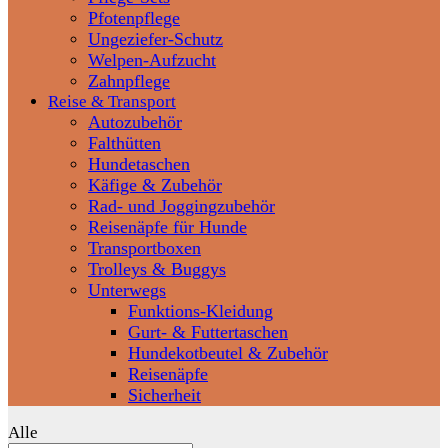
Pfotenpflege
Ungeziefer-Schutz
Welpen-Aufzucht
Zahnpflege
Reise & Transport
Autozubehör
Falthütten
Hundetaschen
Käfige & Zubehör
Rad- und Joggingzubehör
Reisenäpfe für Hunde
Transportboxen
Trolleys & Buggys
Unterwegs
Funktions-Kleidung
Gurt- & Futtertaschen
Hundekotbeutel & Zubehör
Reisenäpfe
Sicherheit
Alle