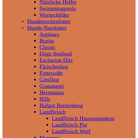
Nützliche Helfer
Swimmingpools
Warnschilder
Hundetrockenfutter
Hunde-Nassfutter
Applaws
Bozita
Classic
Dogz finefood
Exclusion Diet
Fleischeslust
Futtersoße
GimDog
Granatapet
Herrmanns
Hills
Hofgut Breitenberg
Landfleisch
Landfleisch Hausmannskost
Landfleisch Pur
Landfleisch Wolf
Marengo