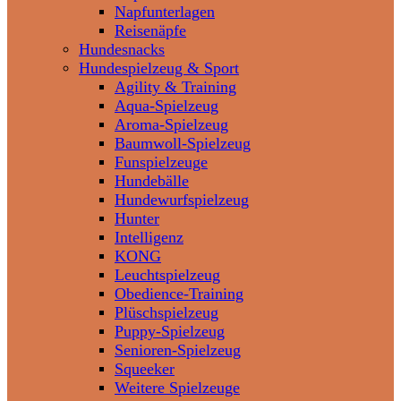
Napfunterlagen
Reisenäpfe
Hundesnacks
Hundespielzeug & Sport
Agility & Training
Aqua-Spielzeug
Aroma-Spielzeug
Baumwoll-Spielzeug
Funspielzeuge
Hundebälle
Hundewurfspielzeug
Hunter
Intelligenz
KONG
Leuchtspielzeug
Obedience-Training
Plüschspielzeug
Puppy-Spielzeug
Senioren-Spielzeug
Squeeker
Weitere Spielzeuge