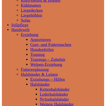
Korb-Betten & Höhlen
Kühlmatten
Liegedecken
Liegehöhlen
Sofas
Fellpflege
Hundewelt
Erziehung
Apportieren
Gurt- und Futtertaschen
Hundepfeifen
Training
Trainings – Zubehör
Welpen-Erziehung
Futterergänzung
Halsbänder & Leinen
Erziehungs – Hilfen
Halsbänder
Kettenhalsbänder
Lederhalsbänder
Nylonhalsbänder
Weitere Halsbänder