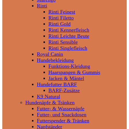
Rinti
Rinti Feinest
Rinti Filetto
Rinti Gold
Rinti Kennerfleisch
Rinti Leichte Beute
Rinti Sensible
Rinti Singlefleisch
Royal Canin
Hundebekleidung
Funktions-Kleidung
Haarspangen & Gummis
Jacken & Mäntel
Hundefutter BARF
BARF-Zusätze
K9 Natural
Hundenäpfe & Tränken
Futter- & Wassernäpfe
Futter- und Snackdosen
Futterspender & Tränken
Napfständer