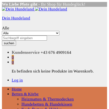
Wo Liebe Pfote gibt
- Ihr Shop für Hundeglück!
Dein Hundeland
Alle
suchen
Kundenservice
+43 676 4909164
0
0
Es befinden sich keine Produkte im Warenkorb.
Log in
Home
Betten & Körbe
Heizmatten & Thermodecken
Hundebetten & Hundekissen