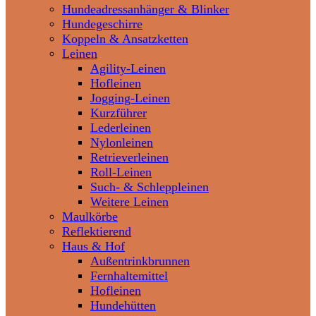
Hundeadressanhänger & Blinker
Hundegeschirre
Koppeln & Ansatzketten
Leinen
Agility-Leinen
Hofleinen
Jogging-Leinen
Kurzführer
Lederleinen
Nylonleinen
Retrieverleinen
Roll-Leinen
Such- & Schleppleinen
Weitere Leinen
Maulkörbe
Reflektierend
Haus & Hof
Außentrinkbrunnen
Fernhaltemittel
Hofleinen
Hundehütten