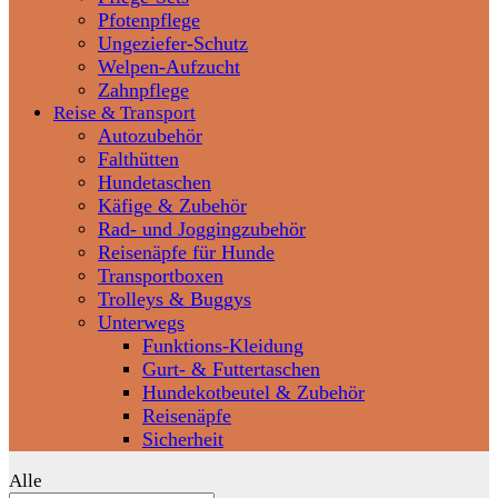
Pfotenpflege
Ungeziefer-Schutz
Welpen-Aufzucht
Zahnpflege
Reise & Transport
Autozubehör
Falthütten
Hundetaschen
Käfige & Zubehör
Rad- und Joggingzubehör
Reisenäpfe für Hunde
Transportboxen
Trolleys & Buggys
Unterwegs
Funktions-Kleidung
Gurt- & Futtertaschen
Hundekotbeutel & Zubehör
Reisenäpfe
Sicherheit
Alle