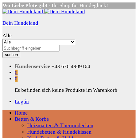
Wo Liebe Pfote gibt
- Ihr Shop für Hundeglück!
Dein Hundeland
Alle
suchen
Kundenservice
+43 676 4909164
0
0
Es befinden sich keine Produkte im Warenkorb.
Log in
Home
Betten & Körbe
Heizmatten & Thermodecken
Hundebetten & Hundekissen