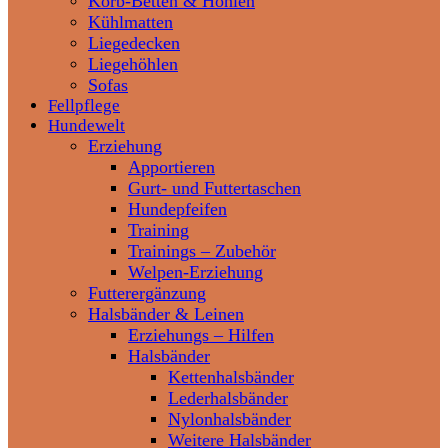
Korb-Betten & Höhlen
Kühlmatten
Liegedecken
Liegehöhlen
Sofas
Fellpflege
Hundewelt
Erziehung
Apportieren
Gurt- und Futtertaschen
Hundepfeifen
Training
Trainings – Zubehör
Welpen-Erziehung
Futterergänzung
Halsbänder & Leinen
Erziehungs – Hilfen
Halsbänder
Kettenhalsbänder
Lederhalsbänder
Nylonhalsbänder
Weitere Halsbänder