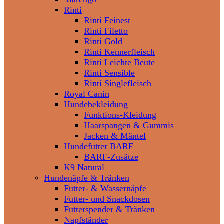
Rinti
Rinti Feinest
Rinti Filetto
Rinti Gold
Rinti Kennerfleisch
Rinti Leichte Beute
Rinti Sensible
Rinti Singlefleisch
Royal Canin
Hundebekleidung
Funktions-Kleidung
Haarspangen & Gummis
Jacken & Mäntel
Hundefutter BARF
BARF-Zusätze
K9 Natural
Hundenäpfe & Tränken
Futter- & Wassernäpfe
Futter- und Snackdosen
Futterspender & Tränken
Napfständer