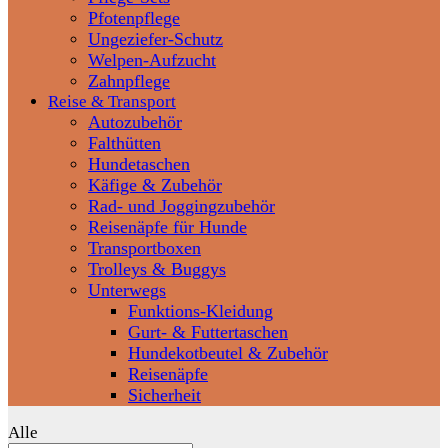
Pfotenpflege
Ungeziefer-Schutz
Welpen-Aufzucht
Zahnpflege
Reise & Transport
Autozubehör
Falthütten
Hundetaschen
Käfige & Zubehör
Rad- und Joggingzubehör
Reisenäpfe für Hunde
Transportboxen
Trolleys & Buggys
Unterwegs
Funktions-Kleidung
Gurt- & Futtertaschen
Hundekotbeutel & Zubehör
Reisenäpfe
Sicherheit
Alle