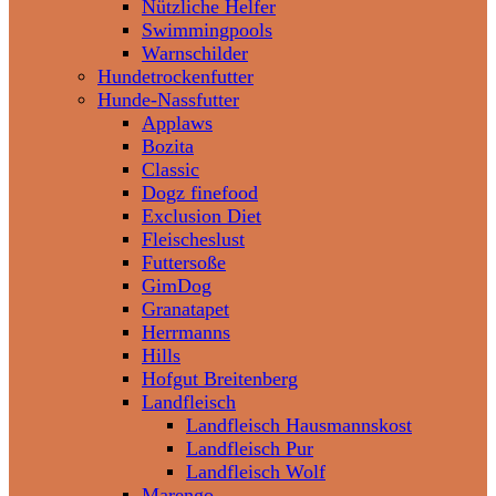
Nützliche Helfer
Swimmingpools
Warnschilder
Hundetrockenfutter
Hunde-Nassfutter
Applaws
Bozita
Classic
Dogz finefood
Exclusion Diet
Fleischeslust
Futtersoße
GimDog
Granatapet
Herrmanns
Hills
Hofgut Breitenberg
Landfleisch
Landfleisch Hausmannskost
Landfleisch Pur
Landfleisch Wolf
Marengo