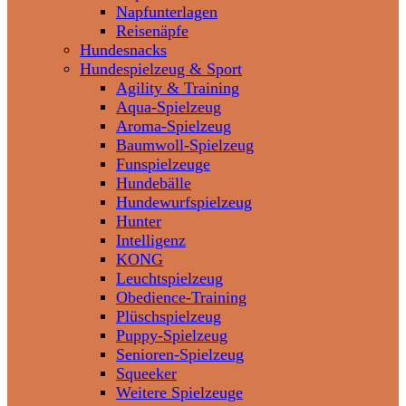
Napfunterlagen
Reisenäpfe
Hundesnacks
Hundespielzeug & Sport
Agility & Training
Aqua-Spielzeug
Aroma-Spielzeug
Baumwoll-Spielzeug
Funspielzeuge
Hundebälle
Hundewurfspielzeug
Hunter
Intelligenz
KONG
Leuchtspielzeug
Obedience-Training
Plüschspielzeug
Puppy-Spielzeug
Senioren-Spielzeug
Squeeker
Weitere Spielzeuge