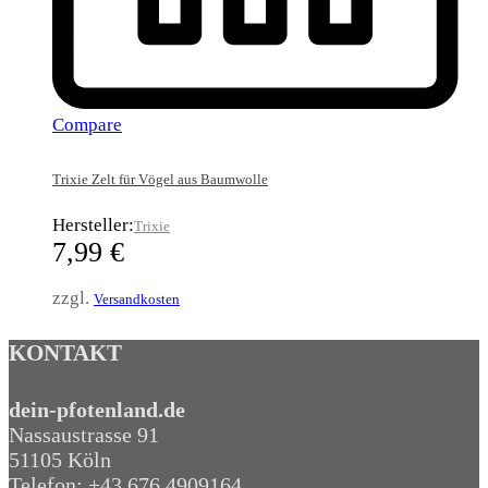
Compare
Trixie Zelt für Vögel aus Baumwolle
Hersteller:
Trixie
7,99
€
zzgl.
Versandkosten
KONTAKT
dein-pfotenland.de
Nassaustrasse 91
51105 Köln
Telefon: +43 676 4909164‬