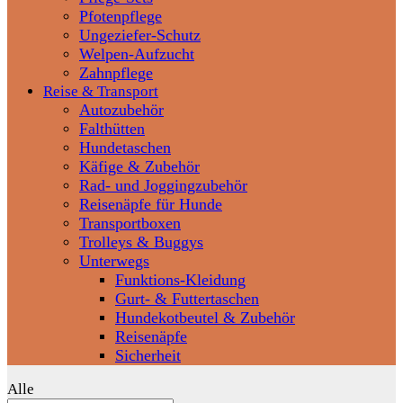
Pfotenpflege
Ungeziefer-Schutz
Welpen-Aufzucht
Zahnpflege
Reise & Transport
Autozubehör
Falthütten
Hundetaschen
Käfige & Zubehör
Rad- und Joggingzubehör
Reisenäpfe für Hunde
Transportboxen
Trolleys & Buggys
Unterwegs
Funktions-Kleidung
Gurt- & Futtertaschen
Hundekotbeutel & Zubehör
Reisenäpfe
Sicherheit
Alle