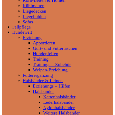
Korb-Betten & Höhlen
Kühlmatten
Liegedecken
Liegehöhlen
Sofas
Fellpflege
Hundewelt
Erziehung
Apportieren
Gurt- und Futtertaschen
Hundepfeifen
Training
Trainings – Zubehör
Welpen-Erziehung
Futterergänzung
Halsbänder & Leinen
Erziehungs – Hilfen
Halsbänder
Kettenhalsbänder
Lederhalsbänder
Nylonhalsbänder
Weitere Halsbänder