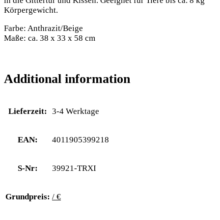
in die Gittertür und Kissen. Geeignet für Tiere bis ca. 8 kg
Körpergewicht.
Farbe: Anthrazit/Beige
Maße: ca. 38 x 33 x 58 cm
Additional information
Lieferzeit:
3-4 Werktage
EAN:
4011905399218
S-Nr:
39921-TRXI
Grundpreis:
/ €