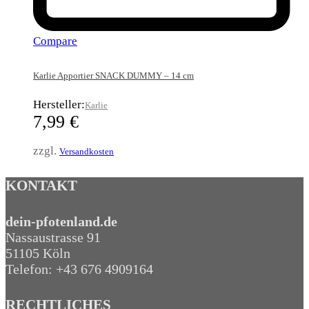
Compare
Karlie Apportier SNACK DUMMY – 14 cm
Hersteller:
Karlie
7,99
€
zzgl.
Versandkosten
KONTAKT
dein-pfotenland.de
Nassaustrasse 91
51105 Köln
Telefon: +43 676 4909164‬
RECHTLICHES