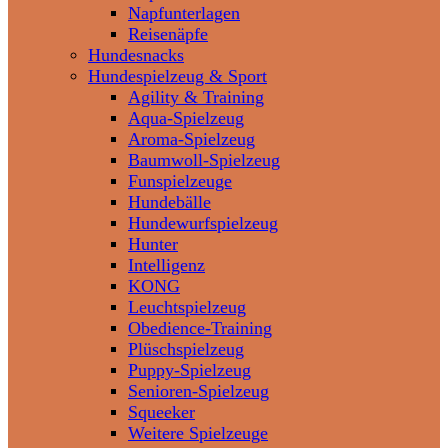
Napfunterlagen
Reisenäpfe
Hundesnacks
Hundespielzeug & Sport
Agility & Training
Aqua-Spielzeug
Aroma-Spielzeug
Baumwoll-Spielzeug
Funspielzeuge
Hundebälle
Hundewurfspielzeug
Hunter
Intelligenz
KONG
Leuchtspielzeug
Obedience-Training
Plüschspielzeug
Puppy-Spielzeug
Senioren-Spielzeug
Squeeker
Weitere Spielzeuge