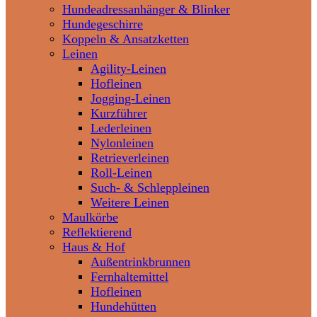
Hundeadressanhänger & Blinker
Hundegeschirre
Koppeln & Ansatzketten
Leinen
Agility-Leinen
Hofleinen
Jogging-Leinen
Kurzführer
Lederleinen
Nylonleinen
Retrieverleinen
Roll-Leinen
Such- & Schleppleinen
Weitere Leinen
Maulkörbe
Reflektierend
Haus & Hof
Außentrinkbrunnen
Fernhaltemittel
Hofleinen
Hundehütten