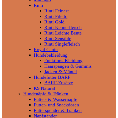
Rinti
Rinti Feinest
Rinti Filetto
Rinti Gold
Rinti Kennerfleisch
Rinti Leichte Beute
Rinti Sensible
Rinti Singlefleisch
Royal Canin
Hundebekleidung
Funktions-Kleidung
Haarspangen & Gummis
Jacken & Mäntel
Hundefutter BARF
BARF-Zusätze
K9 Natural
Hundenäpfe & Tränken
Futter- & Wassernäpfe
Futter- und Snackdosen
Futterspender & Tränken
Napfständer