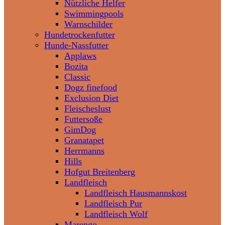
Nützliche Helfer
Swimmingpools
Warnschilder
Hundetrockenfutter
Hunde-Nassfutter
Applaws
Bozita
Classic
Dogz finefood
Exclusion Diet
Fleischeslust
Futtersoße
GimDog
Granatapet
Herrmanns
Hills
Hofgut Breitenberg
Landfleisch
Landfleisch Hausmannskost
Landfleisch Pur
Landfleisch Wolf
Marengo