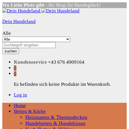
Wo Liebe Pfote gibt
- Ihr Shop für Hundeglück!
Dein Hundeland
Alle
suchen
Kundenservice
+43 676 4909164
0
0
Es befinden sich keine Produkte im Warenkorb.
Log in
Home
Betten & Körbe
Heizmatten & Thermodecken
Hundebetten & Hundekissen