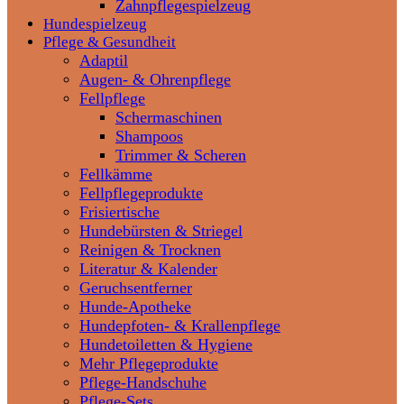
Zahnpflegespielzeug
Hundespielzeug
Pflege & Gesundheit
Adaptil
Augen- & Ohrenpflege
Fellpflege
Schermaschinen
Shampoos
Trimmer & Scheren
Fellkämme
Fellpflegeprodukte
Frisiertische
Hundebürsten & Striegel
Reinigen & Trocknen
Literatur & Kalender
Geruchsentferner
Hunde-Apotheke
Hundepfoten- & Krallenpflege
Hundetoiletten & Hygiene
Mehr Pflegeprodukte
Pflege-Handschuhe
Pflege-Sets