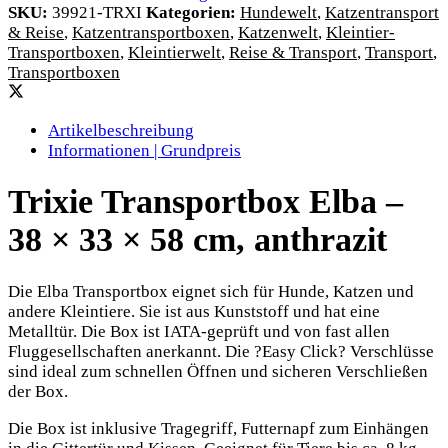
SKU:
39921-TRXI
Kategorien:
Hundewelt
,
Katzentransport
& Reise
,
Katzentransportboxen
,
Katzenwelt
,
Kleintier-
Transportboxen
,
Kleintierwelt
,
Reise & Transport
,
Transport
,
Transportboxen
Artikelbeschreibung
Informationen | Grundpreis
Trixie Transportbox Elba –
38 × 33 × 58 cm, anthrazit
Die Elba Transportbox eignet sich für Hunde, Katzen und
andere Kleintiere. Sie ist aus Kunststoff und hat eine
Metalltür. Die Box ist IATA-geprüft und von fast allen
Fluggesellschaften anerkannt. Die ?Easy Click? Verschlüsse
sind ideal zum schnellen Öffnen und sicheren Verschließen
der Box.
Die Box ist inklusive Tragegriff, Futternapf zum Einhängen