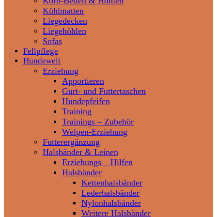
Korb-Betten & Höhlen
Kühlmatten
Liegedecken
Liegehöhlen
Sofas
Fellpflege
Hundewelt
Erziehung
Apportieren
Gurt- und Futtertaschen
Hundepfeifen
Training
Trainings – Zubehör
Welpen-Erziehung
Futterergänzung
Halsbänder & Leinen
Erziehungs – Hilfen
Halsbänder
Kettenhalsbänder
Lederhalsbänder
Nylonhalsbänder
Weitere Halsbänder