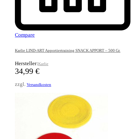
Compare
Karlie LIND-ART Apportiertraining SNACK APPORT – 500 Gr.
Hersteller:
Karlie
34,99
€
zzgl.
Versandkosten