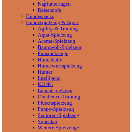
Napfunterlagen
Reisenäpfe
Hundesnacks
Hundespielzeug & Sport
Agility & Training
Aqua-Spielzeug
Aroma-Spielzeug
Baumwoll-Spielzeug
Funspielzeuge
Hundebälle
Hundewurfspielzeug
Hunter
Intelligenz
KONG
Leuchtspielzeug
Obedience-Training
Plüschspielzeug
Puppy-Spielzeug
Senioren-Spielzeug
Squeeker
Weitere Spielzeuge