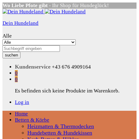
Wo Liebe Pfote gibt
- Ihr Shop für Hundeglück!
Dein Hundeland
Alle
suchen
Kundenservice
+43 676 4909164
0
0
Es befinden sich keine Produkte im Warenkorb.
Log in
Home
Betten & Körbe
Heizmatten & Thermodecken
Hundebetten & Hundekissen