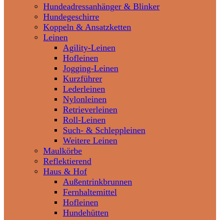
Hundeadressanhänger & Blinker
Hundegeschirre
Koppeln & Ansatzketten
Leinen
Agility-Leinen
Hofleinen
Jogging-Leinen
Kurzführer
Lederleinen
Nylonleinen
Retrieverleinen
Roll-Leinen
Such- & Schleppleinen
Weitere Leinen
Maulkörbe
Reflektierend
Haus & Hof
Außentrinkbrunnen
Fernhaltemittel
Hofleinen
Hundehütten