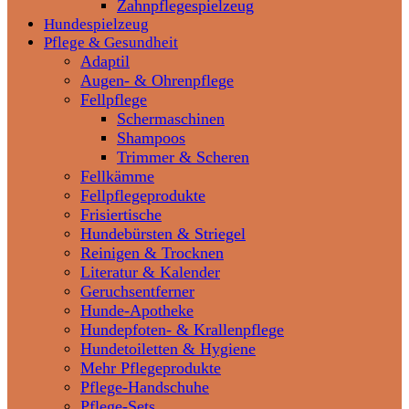
Zahnpflegespielzeug
Hundespielzeug
Pflege & Gesundheit
Adaptil
Augen- & Ohrenpflege
Fellpflege
Schermaschinen
Shampoos
Trimmer & Scheren
Fellkämme
Fellpflegeprodukte
Frisiertische
Hundebürsten & Striegel
Reinigen & Trocknen
Literatur & Kalender
Geruchsentferner
Hunde-Apotheke
Hundepfoten- & Krallenpflege
Hundetoiletten & Hygiene
Mehr Pflegeprodukte
Pflege-Handschuhe
Pflege-Sets