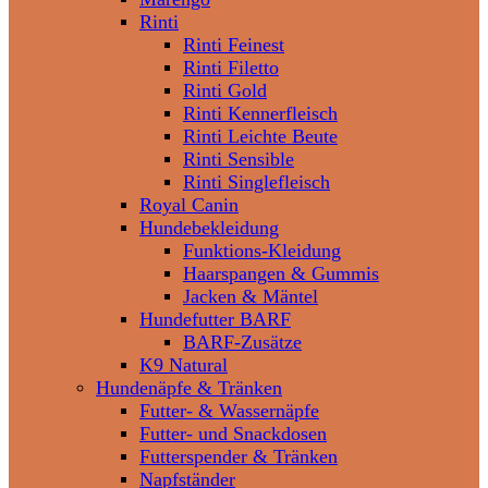
Rinti
Rinti Feinest
Rinti Filetto
Rinti Gold
Rinti Kennerfleisch
Rinti Leichte Beute
Rinti Sensible
Rinti Singlefleisch
Royal Canin
Hundebekleidung
Funktions-Kleidung
Haarspangen & Gummis
Jacken & Mäntel
Hundefutter BARF
BARF-Zusätze
K9 Natural
Hundenäpfe & Tränken
Futter- & Wassernäpfe
Futter- und Snackdosen
Futterspender & Tränken
Napfständer