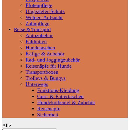
Pfotenpflege
Ungeziefer-Schutz
Welpen-Aufzucht
Zahnpflege
Reise & Transport
Autozubehör
Falthütten
Hundetaschen
Käfige & Zubehör
Rad- und Joggingzubehör
Reisenäpfe für Hunde
Transportboxen
Trolleys & Buggys
Unterwegs
Funktions-Kleidung
Gurt- & Futtertaschen
Hundekotbeutel & Zubehör
Reisenäpfe
Sicherheit
Alle