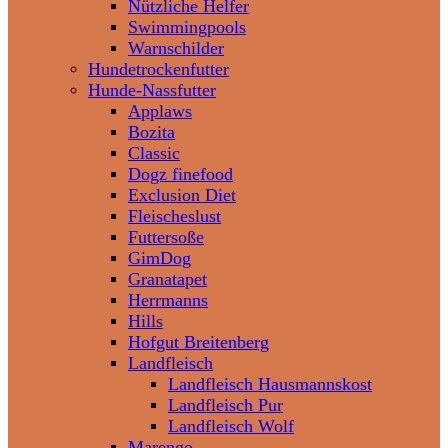
Nützliche Helfer
Swimmingpools
Warnschilder
Hundetrockenfutter
Hunde-Nassfutter
Applaws
Bozita
Classic
Dogz finefood
Exclusion Diet
Fleischeslust
Futtersoße
GimDog
Granatapet
Herrmanns
Hills
Hofgut Breitenberg
Landfleisch
Landfleisch Hausmannskost
Landfleisch Pur
Landfleisch Wolf
Marengo