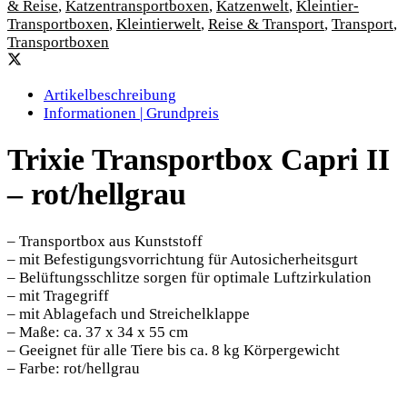
& Reise
,
Katzentransportboxen
,
Katzenwelt
,
Kleintier-
Transportboxen
,
Kleintierwelt
,
Reise & Transport
,
Transport
,
Transportboxen
Artikelbeschreibung
Informationen | Grundpreis
Trixie Transportbox Capri II
– rot/hellgrau
– Transportbox aus Kunststoff
– mit Befestigungsvorrichtung für Autosicherheitsgurt
– Belüftungsschlitze sorgen für optimale Luftzirkulation
– mit Tragegriff
– mit Ablagefach und Streichelklappe
– Maße: ca. 37 x 34 x 55 cm
– Geeignet für alle Tiere bis ca. 8 kg Körpergewicht
– Farbe: rot/hellgrau