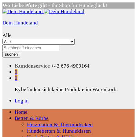
Wo Liebe Pfote gibt
- Ihr Shop für Hundeglück!
Dein Hundeland
Alle
suchen
Kundenservice
+43 676 4909164
0
0
Es befinden sich keine Produkte im Warenkorb.
Log in
Home
Betten & Körbe
Heizmatten & Thermodecken
Hundebetten & Hundekissen