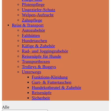
Pfotenpflege
Ungeziefer-Schutz
Welpen-Aufzucht
Zahnpflege
Reise & Transport
Autozubehör
Falthütten
Hundetaschen
Käfige & Zubehör
Rad- und Joggingzubehör
Reisenäpfe für Hunde
Transportboxen
Trolleys & Buggys
Unterwegs
Funktions-Kleidung
Gurt- & Futtertaschen
Hundekotbeutel & Zubehör
Reisenäpfe
Sicherheit
Alle