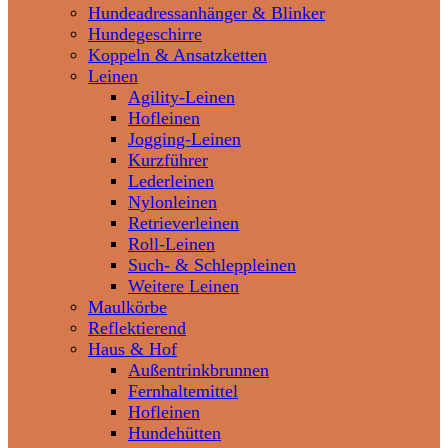
Hundeadressanhänger & Blinker
Hundegeschirre
Koppeln & Ansatzketten
Leinen
Agility-Leinen
Hofleinen
Jogging-Leinen
Kurzführer
Lederleinen
Nylonleinen
Retrieverleinen
Roll-Leinen
Such- & Schleppleinen
Weitere Leinen
Maulkörbe
Reflektierend
Haus & Hof
Außentrinkbrunnen
Fernhaltemittel
Hofleinen
Hundehütten