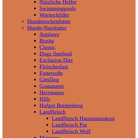
Nützliche Helfer
Swimmingpools
Warnschilder
Hundetrockenfutter
Hunde-Nassfutter
Applaws
Bozita
Classic
Dogz finefood
Exclusion Diet
Fleischeslust
Futtersoße
GimDog
Granatapet
Herrmanns
Hills
Hofgut Breitenberg
Landfleisch
Landfleisch Hausmannskost
Landfleisch Pur
Landfleisch Wolf
Marengo