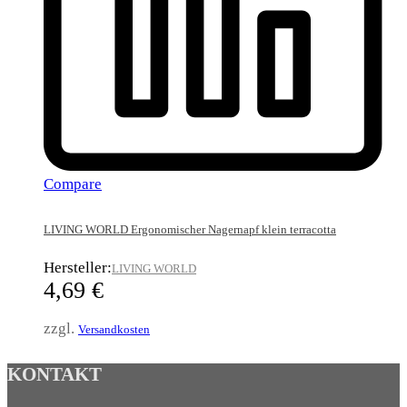
Compare
LIVING WORLD Ergonomischer Nagernapf klein terracotta
Hersteller:
LIVING WORLD
4,69
€
zzgl.
Versandkosten
KONTAKT