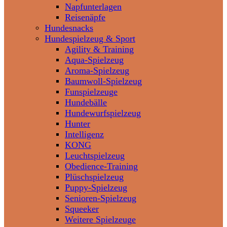
Napfunterlagen
Reisenäpfe
Hundesnacks
Hundespielzeug & Sport
Agility & Training
Aqua-Spielzeug
Aroma-Spielzeug
Baumwoll-Spielzeug
Funspielzeuge
Hundebälle
Hundewurfspielzeug
Hunter
Intelligenz
KONG
Leuchtspielzeug
Obedience-Training
Plüschspielzeug
Puppy-Spielzeug
Senioren-Spielzeug
Squeeker
Weitere Spielzeuge