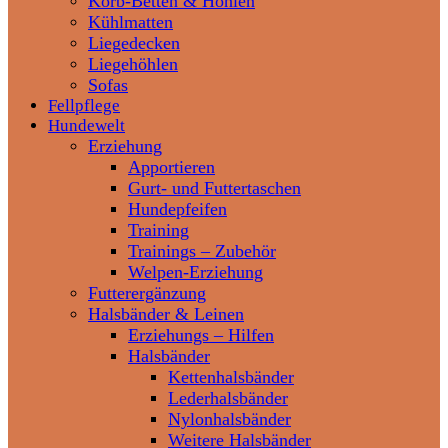
Korb-Betten & Höhlen
Kühlmatten
Liegedecken
Liegehöhlen
Sofas
Fellpflege
Hundewelt
Erziehung
Apportieren
Gurt- und Futtertaschen
Hundepfeifen
Training
Trainings – Zubehör
Welpen-Erziehung
Futterergänzung
Halsbänder & Leinen
Erziehungs – Hilfen
Halsbänder
Kettenhalsbänder
Lederhalsbänder
Nylonhalsbänder
Weitere Halsbänder