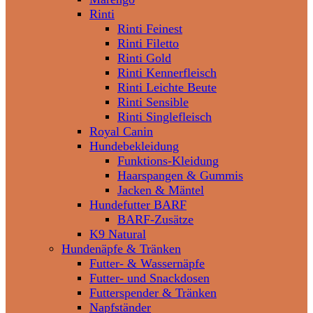
Rinti
Rinti Feinest
Rinti Filetto
Rinti Gold
Rinti Kennerfleisch
Rinti Leichte Beute
Rinti Sensible
Rinti Singlefleisch
Royal Canin
Hundebekleidung
Funktions-Kleidung
Haarspangen & Gummis
Jacken & Mäntel
Hundefutter BARF
BARF-Zusätze
K9 Natural
Hundenäpfe & Tränken
Futter- & Wassernäpfe
Futter- und Snackdosen
Futterspender & Tränken
Napfständer